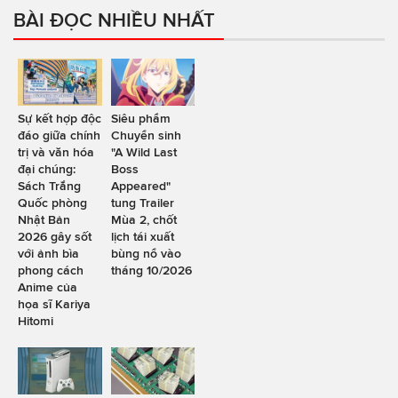
BÀI ĐỌC NHIỀU NHẤT
Sự kết hợp độc
Siêu phẩm
đáo giữa chính
Chuyển sinh
trị và văn hóa
"A Wild Last
đại chúng:
Boss
Sách Trắng
Appeared"
Quốc phòng
tung Trailer
Nhật Bản
Mùa 2, chốt
2026 gây sốt
lịch tái xuất
với ảnh bìa
bùng nổ vào
phong cách
tháng 10/2026
Anime của
họa sĩ Kariya
Hitomi