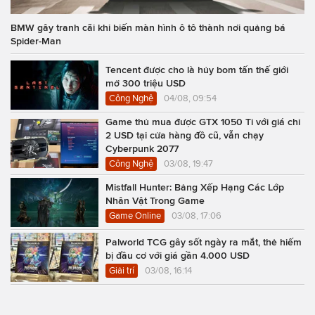
BMW gây tranh cãi khi biến màn hình ô tô thành nơi quảng bá
Spider-Man
Tencent được cho là hủy bom tấn thế giới
mở 300 triệu USD
Công Nghệ
04/08, 09:54
Game thủ mua được GTX 1050 Ti với giá chỉ
2 USD tại cửa hàng đồ cũ, vẫn chạy
Cyberpunk 2077
Công Nghệ
03/08, 19:47
Mistfall Hunter: Bảng Xếp Hạng Các Lớp
Nhân Vật Trong Game
Game Online
03/08, 17:06
Palworld TCG gây sốt ngày ra mắt, thẻ hiếm
bị đầu cơ với giá gần 4.000 USD
Giải trí
03/08, 16:14