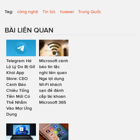
Tag:
công nghệ
Tin tức
huawei
Trung Quốc
BÀI LIÊN QUAN
Telegram Hé
Microsoft cảnh
Lộ Lý Do Bị Gỡ
báo tin tặc
Khỏi App
nghi liên quan
Store: CEO
Nga lợi dụng
Cảnh Báo
Wi-Fi khách
Chiêu Tống
sạn để đánh
Tiền Mới Có
cắp tài khoản
Thể Nhắm
Microsoft 365
Vào Mọi Ứng
Dụng