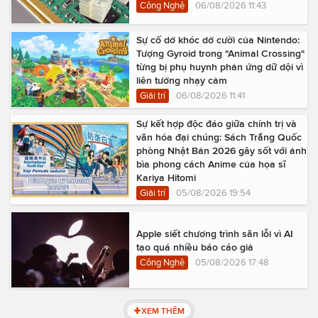
Công Nghệ
06/08/2026 11:43
Sự cố dở khóc dở cười của Nintendo:
Tượng Gyroid trong "Animal Crossing"
từng bị phụ huynh phản ứng dữ dội vì
liên tưởng nhạy cảm
Giải trí
06/08/2026 11:41
Sự kết hợp độc đáo giữa chính trị và
văn hóa đại chúng: Sách Trắng Quốc
phòng Nhật Bản 2026 gây sốt với ảnh
bìa phong cách Anime của họa sĩ
Kariya Hitomi
Giải trí
05/08/2026 19:54
Apple siết chương trình săn lỗi vì AI
tạo quá nhiều báo cáo giả
Công Nghệ
05/08/2026 17:48
XEM THÊM