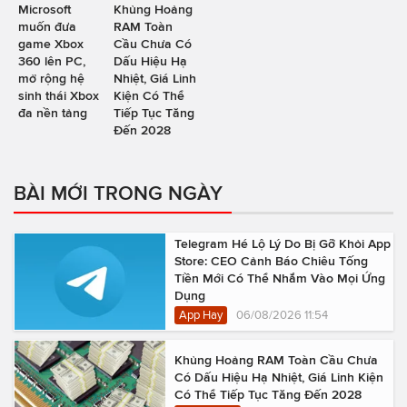
Microsoft
Khủng Hoảng
muốn đưa
RAM Toàn
game Xbox
Cầu Chưa Có
360 lên PC,
Dấu Hiệu Hạ
mở rộng hệ
Nhiệt, Giá Linh
sinh thái Xbox
Kiện Có Thể
đa nền tảng
Tiếp Tục Tăng
Đến 2028
BÀI MỚI TRONG NGÀY
Telegram Hé Lộ Lý Do Bị Gỡ Khỏi App
Store: CEO Cảnh Báo Chiêu Tống
Tiền Mới Có Thể Nhắm Vào Mọi Ứng
Dụng
App Hay
06/08/2026 11:54
Khủng Hoảng RAM Toàn Cầu Chưa
Có Dấu Hiệu Hạ Nhiệt, Giá Linh Kiện
Có Thể Tiếp Tục Tăng Đến 2028