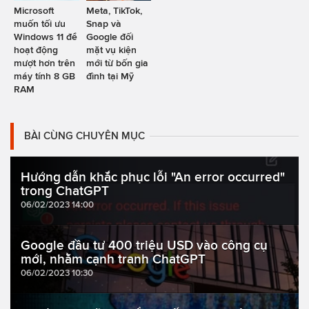
Microsoft
Meta, TikTok,
muốn tối ưu
Snap và
Windows 11 để
Google đối
hoạt động
mặt vụ kiện
mượt hơn trên
mới từ bốn gia
máy tính 8 GB
đình tại Mỹ
RAM
BÀI CÙNG CHUYÊN MỤC
Hướng dẫn khắc phục lỗi "An error occurred"
trong ChatGPT
06/02/2023 14:00
Google đầu tư 400 triệu USD vào công cụ
mới, nhằm cạnh tranh ChatGPT
06/02/2023 10:30