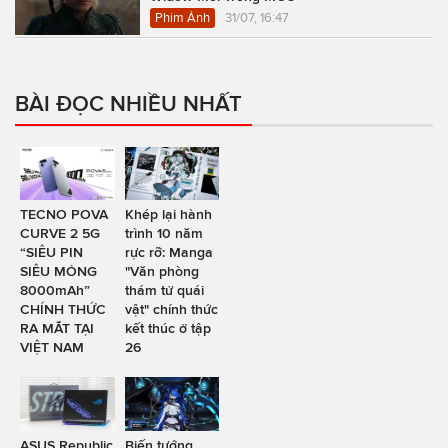
Phim Ảnh
31/07, 16:47
BÀI ĐỌC NHIỀU NHẤT
TECNO POVA
Khép lại hành
CURVE 2 5G
trình 10 năm
“SIÊU PIN
rực rỡ: Manga
SIÊU MỎNG
"Văn phòng
8000mAh”
thám tử quái
CHÍNH THỨC
vật" chính thức
RA MẮT TẠI
kết thúc ở tập
VIỆT NAM
26
ASUS Republic
Biến tướng