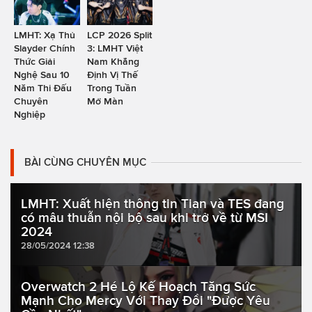
LMHT: Xạ Thủ
LCP 2026 Split
Slayder Chính
3: LMHT Việt
Thức Giải
Nam Khẳng
Nghệ Sau 10
Định Vị Thế
Năm Thi Đấu
Trong Tuần
Chuyên
Mở Màn
Nghiệp
BÀI CÙNG CHUYÊN MỤC
LMHT: Xuất hiện thông tin Tian và TES đang
có mâu thuẫn nội bộ sau khi trở về từ MSI
2024
28/05/2024 12:38
Overwatch 2 Hé Lộ Kế Hoạch Tăng Sức
Mạnh Cho Mercy Với Thay Đổi "Được Yêu