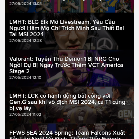
27/05/2024 13:03
LMHT: BLG Elk Mở Livestream, Yêu Cầu
Người Hâm Mộ Chỉ Trích Mình Sau Thất Bại
Tại MSI 2024
27/05/2024 12:38
Valorant: Tuyển Thủ Demon1 Bị NRG Cho
Ngồi Dự Bị Ngay Trước Thềm VCT America
Stage 2
27/05/2024 12:10
LMHT: LCK có hành động bất công với
Gen.G sau khi vô địch MSI 2024, cả T1 cũng
bị vạ lây
27/05/2024 11:02
FFWS SEA 2024 Spring: Team Falcons Xuất
Sắc Lên Ngôi Vô Địch, Thẳng Tiến Esports