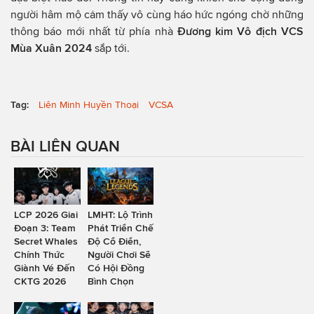
người hâm mộ cảm thấy vô cùng háo hức ngóng chờ những
thông báo mới nhất từ phía nhà
Đương kim Vô địch VCS
Mùa Xuân 2024
sắp tới.
Tag:
Liên Minh Huyền Thoại
VCSA
BÀI LIÊN QUAN
LCP 2026 Giai
LMHT: Lộ Trình
Đoạn 3: Team
Phát Triển Chế
Secret Whales
Độ Cổ Điển,
Chính Thức
Người Chơi Sẽ
Giành Vé Đến
Có Hội Đồng
CKTG 2026
Bình Chọn