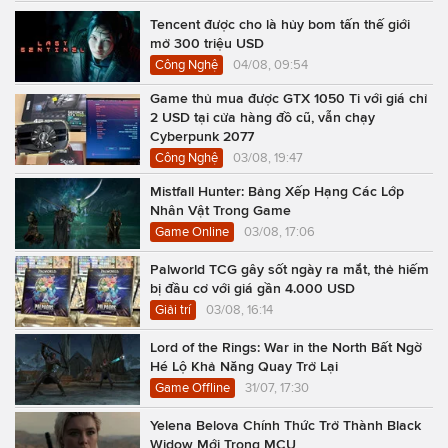
Tencent được cho là hủy bom tấn thế giới
mở 300 triệu USD
Công Nghệ
04/08, 09:54
Game thủ mua được GTX 1050 Ti với giá chỉ
2 USD tại cửa hàng đồ cũ, vẫn chạy
Cyberpunk 2077
Công Nghệ
03/08, 19:47
Mistfall Hunter: Bảng Xếp Hạng Các Lớp
Nhân Vật Trong Game
Game Online
03/08, 17:06
Palworld TCG gây sốt ngày ra mắt, thẻ hiếm
bị đầu cơ với giá gần 4.000 USD
Giải trí
03/08, 16:14
Lord of the Rings: War in the North Bất Ngờ
Hé Lộ Khả Năng Quay Trở Lại
Game Offline
31/07, 17:30
Yelena Belova Chính Thức Trở Thành Black
Widow Mới Trong MCU