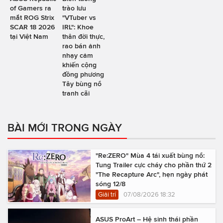
of Gamers ra
trào lưu
mắt ROG Strix
"VTuber vs
SCAR 18 2026
IRL": Khoe
tại Việt Nam
thân đời thực,
rao bán ảnh
nhạy cảm
khiến cộng
đồng phương
Tây bùng nổ
tranh cãi
BÀI MỚI TRONG NGÀY
"Re:ZERO" Mùa 4 tái xuất bùng nổ:
Tung Trailer cực cháy cho phần thứ 2
"The Recapture Arc", hẹn ngày phát
sóng 12/8
Giải trí
07/08/2026 18:32
ASUS ProArt – Hệ sinh thái phần