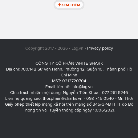
XEM THÊM
Copyright 2017 - 2026 - Lag.vn -
Privacy policy
CÔNG TY CỔ PHẦN WHITE SHARK
Địa chỉ: 780/14B Sư Vạn Hạnh, Phường 12, Quận 10, Thành phố Hồ
Chí Minh
MST: 0313720704
Email liên hệ:
info@lag.vn
Chịu trách nhiệm nội dung: Nguyễn Tiến Khoa - 077 261 5246
Liên hệ quảng cáo:
thoi.pham@sharks.vn
- 093 745 0540 - Mr. Thơi
Giấy phép thiết lập mạng xã hội trên mạng số 345/GP-BTTTT do Bộ
Thông tin và Truyền thông cấp ngày 10/06/2021.