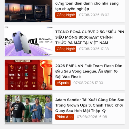
cứng toàn diện dành cho nhà sáng
tạo chuyên nghiệp
Công Nghệ
07/08/2026 18:02
TECNO POVA CURVE 2 5G “SIÊU PIN
SIÊU MỎNG 8000mAh” CHÍNH
THỨC RA MẮT TẠI VIỆT NAM
Công Nghệ
07/08/2026 17:38
2026 PMPL VN Fall: Team Flash Dẫn
Đầu Sau Vòng League, Ấn Định 16
Đội Vào Finals
eSports
07/08/2026 17:30
Adam Sandler Tái Xuất Cùng Dàn Sao
Trong Grown Ups 3, Chính Thức Khởi
Quay Sau Hơn Một Thập Kỷ
Phim Ảnh
07/08/2026 16:08