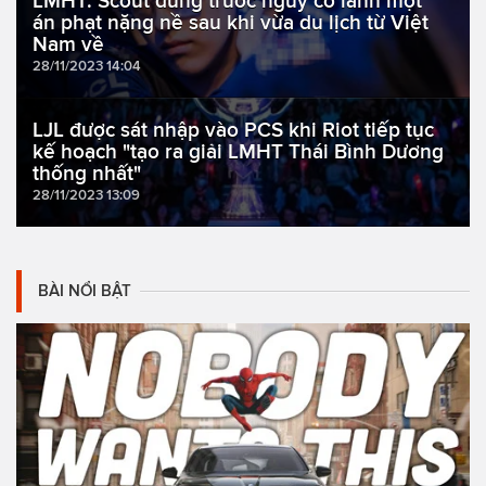
LMHT: Scout đứng trước nguy cơ lãnh một
án phạt nặng nề sau khi vừa du lịch từ Việt
Nam về
28/11/2023 14:04
LJL được sát nhập vào PCS khi Riot tiếp tục
kế hoạch "tạo ra giải LMHT Thái Bình Dương
thống nhất"
28/11/2023 13:09
BÀI NỔI BẬT