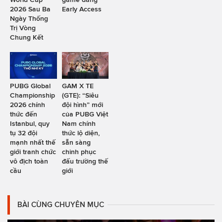
2026 Sau Ba
Early Access
Ngày Thống
Trị Vòng
Chung Kết
PUBG Global
GAM X TE
Championship
(GTE): “Siêu
2026 chính
đội hình” mới
thức đến
của PUBG Việt
Istanbul, quy
Nam chính
tụ 32 đội
thức lộ diện,
mạnh nhất thế
sẵn sàng
giới tranh chức
chinh phục
vô địch toàn
đấu trường thế
cầu
giới
BÀI CÙNG CHUYÊN MỤC