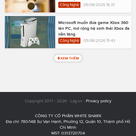
Công Nghệ
05/08/2026 16:37
Microsoft muốn đưa game Xbox 360
lên PC, mở rộng hệ sinh thái Xbox đa
nền tảng
Công Nghệ
05/08/2026 15:43
XEM THÊM
Copyright 2017 - 2026 - Lag.vn -
Privacy policy
CÔNG TY CỔ PHẦN WHITE SHARK
Địa chỉ: 780/14B Sư Vạn Hạnh, Phường 12, Quận 10, Thành phố Hồ
Chí Minh
MST: 0313720704