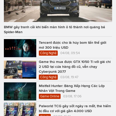
BMW gây tranh cãi khi biến màn hình ô tô thành nơi quảng bá
Spider-Man
Tencent được cho là hủy bom tấn thế giới
mở 300 triệu USD
Công Nghệ
04/08, 09:54
Game thủ mua được GTX 1050 Ti với giá chỉ
2 USD tại cửa hàng đồ cũ, vẫn chạy
Cyberpunk 2077
Công Nghệ
03/08, 19:47
Mistfall Hunter: Bảng Xếp Hạng Các Lớp
Nhân Vật Trong Game
Game Online
03/08, 17:06
Palworld TCG gây sốt ngày ra mắt, thẻ hiếm
bị đầu cơ với giá gần 4.000 USD