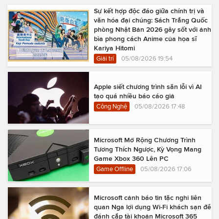
Sự kết hợp độc đáo giữa chính trị và
văn hóa đại chúng: Sách Trắng Quốc
phòng Nhật Bản 2026 gây sốt với ảnh
bìa phong cách Anime của họa sĩ
Kariya Hitomi
Giải trí
05/08/2026 19:54
Apple siết chương trình săn lỗi vì AI
tạo quá nhiều báo cáo giả
Công Nghệ
05/08/2026 17:48
Microsoft Mở Rộng Chương Trình
Tương Thích Ngược, Kỳ Vọng Mang
Game Xbox 360 Lên PC
Game Offline
05/08/2026 17:06
Microsoft cảnh báo tin tặc nghi liên
quan Nga lợi dụng Wi-Fi khách sạn để
đánh cắp tài khoản Microsoft 365