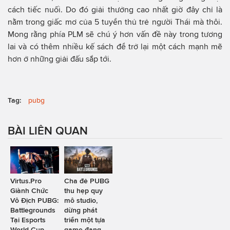
cách tiếc nuối. Do đó giải thưởng cao nhất giờ đây chỉ là
nằm trong giấc mơ của 5 tuyển thủ trẻ người Thái mà thôi.
Mong rằng phía PLM sẽ chú ý hơn vấn đề này trong tương
lai và có thêm nhiều kế sách để trở lại một cách mạnh mẽ
hơn ở những giải đấu sắp tới.
Tag:
pubg
BÀI LIÊN QUAN
Virtus.Pro
Cha đẻ PUBG
Giành Chức
thu hẹp quy
Vô Địch PUBG:
mô studio,
Battlegrounds
dừng phát
Tại Esports
triển một tựa
World Cup
game đang