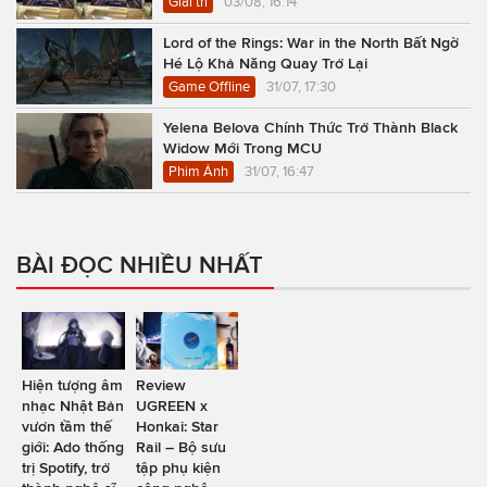
Giải trí
03/08, 16:14
Lord of the Rings: War in the North Bất Ngờ
Hé Lộ Khả Năng Quay Trở Lại
Game Offline
31/07, 17:30
Yelena Belova Chính Thức Trở Thành Black
Widow Mới Trong MCU
Phim Ảnh
31/07, 16:47
BÀI ĐỌC NHIỀU NHẤT
Hiện tượng âm
Review
nhạc Nhật Bản
UGREEN x
vươn tầm thế
Honkai: Star
giới: Ado thống
Rail – Bộ sưu
trị Spotify, trở
tập phụ kiện