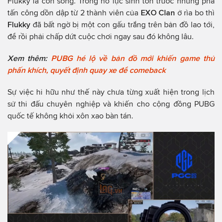
Flukky là còn sống. Trong nỗ lực sinh tồn trước những pha
tấn công dồn dập từ 2 thành viên của
EXO Clan
ở rìa bo thì
Flukky
đã bất ngờ bị một con gấu trắng trên bản đồ lao tới,
để rồi phải chấp dứt cuộc chơi ngay sau đó không lâu.
Xem thêm:
PUBG hé lộ về bản đồ mới khiến game thủ
phấn khích, quyết định quay xe để comeback
Sự việc hi hữu như thế này chưa từng xuất hiện trong lịch
sử thi đấu chuyên nghiệp và khiến cho cộng đồng PUBG
quốc tế không khỏi xôn xao bàn tán.