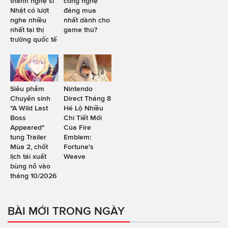
thành nghệ sĩ
công nghệ
Nhật có lượt
đáng mua
nghe nhiều
nhất dành cho
nhất tại thị
game thủ?
trường quốc tế
Siêu phẩm
Nintendo
Chuyển sinh
Direct Tháng 8
"A Wild Last
Hé Lộ Nhiều
Boss
Chi Tiết Mới
Appeared"
Của Fire
tung Trailer
Emblem:
Mùa 2, chốt
Fortune's
lịch tái xuất
Weave
bùng nổ vào
tháng 10/2026
BÀI MỚI TRONG NGÀY