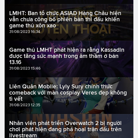
LMHT: Ban tổ chức ASIAD Hàng Châu hiện
vẫn chưa công bố phiên bản thi đấu khiến
game thủ xôn xao
31/08/2023 16:34
Game thủ LMHT phát hiện ra rằng Kassadin
được tăng sức mạnh trong âm thầm ở bản
13.16
31/08/2023 15:46
Liên Quân Mobile: Lyly Sury chính thức
comeback với màn cosplay Veres đẹp không
tì vết
31/08/2023 12:35
Nhân viên phát triển Overwatch 2 bị người
chơi phát hiện đang phá hoại trận đấu trên
livestream