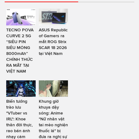
TECNO POVA
ASUS Republic
CURVE 2 5G
of Gamers ra
“SIÊU PIN
mắt ROG Strix
SIÊU MỎNG
SCAR 18 2026
8000mAh”
tại Việt Nam
CHÍNH THỨC
RA MẮT TẠI
VIỆT NAM
Biến tướng
Khung giờ
trào lưu
khuya dậy
"VTuber vs
sóng: Anime
IRL": Khoe
"Nữ nhân vật
thân đời thực,
tai mèo nghiện
rao bán ảnh
thuốc lá" bị
nhạy cảm
đưa ra nghị sự