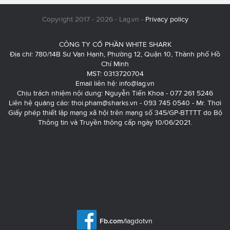
Copyright 2017 - 2026 - Lag.vn -
Privacy policy
CÔNG TY CỔ PHẦN WHITE SHARK
Địa chỉ: 780/14B Sư Vạn Hạnh, Phường 12, Quận 10, Thành phố Hồ
Chí Minh
MST: 0313720704
Email liên hệ:
info@lag.vn
Chịu trách nhiệm nội dung: Nguyễn Tiến Khoa - 077 261 5246
Liên hệ quảng cáo:
thoi.pham@sharks.vn
- 093 745 0540 - Mr. Thơi
Giấy phép thiết lập mạng xã hội trên mạng số 345/GP-BTTTT do Bộ
Thông tin và Truyền thông cấp ngày 10/06/2021.
Fb.com/
lagdotvn