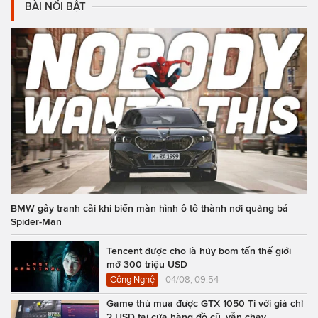
BÀI NỔI BẬT
BMW gây tranh cãi khi biến màn hình ô tô thành nơi quảng bá
Spider-Man
Tencent được cho là hủy bom tấn thế giới
mở 300 triệu USD
Công Nghệ
04/08, 09:54
Game thủ mua được GTX 1050 Ti với giá chỉ
2 USD tại cửa hàng đồ cũ, vẫn chạy