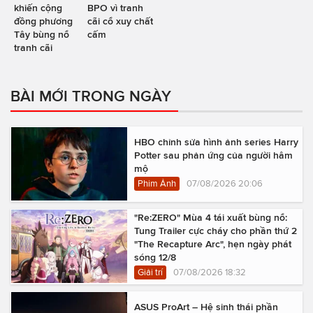
khiến cộng
BPO vì tranh
đồng phương
cãi cổ xuy chất
Tây bùng nổ
cấm
tranh cãi
BÀI MỚI TRONG NGÀY
HBO chỉnh sửa hình ảnh series Harry
Potter sau phản ứng của người hâm
mộ
Phim Ảnh
07/08/2026 20:06
"Re:ZERO" Mùa 4 tái xuất bùng nổ:
Tung Trailer cực cháy cho phần thứ 2
"The Recapture Arc", hẹn ngày phát
sóng 12/8
Giải trí
07/08/2026 18:32
ASUS ProArt – Hệ sinh thái phần