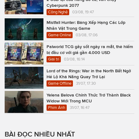
Cyberpunk 2077
Công Nghệ
03/08, 19:47
Mistfall Hunter: Bảng Xếp Hạng Các Lớp
Nhân Vật Trong Game
Game Online
03/08, 17:06
Palworld TCG gây sốt ngày ra mắt, thẻ hiếm
bị đầu cơ với giá gần 4.000 USD
Giải trí
03/08, 16:14
Lord of the Rings: War in the North Bất Ngờ
Hé Lộ Khả Năng Quay Trở Lại
Game Offline
31/07, 17:30
Yelena Belova Chính Thức Trở Thành Black
Widow Mới Trong MCU
Phim Ảnh
31/07, 16:47
BÀI ĐỌC NHIỀU NHẤT