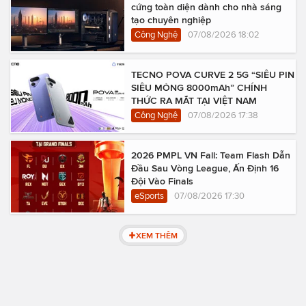
cứng toàn diện dành cho nhà sáng
tạo chuyên nghiệp
Công Nghệ
07/08/2026 18:02
TECNO POVA CURVE 2 5G “SIÊU PIN
SIÊU MỎNG 8000mAh” CHÍNH
THỨC RA MẮT TẠI VIỆT NAM
Công Nghệ
07/08/2026 17:38
2026 PMPL VN Fall: Team Flash Dẫn
Đầu Sau Vòng League, Ấn Định 16
Đội Vào Finals
eSports
07/08/2026 17:30
XEM THÊM