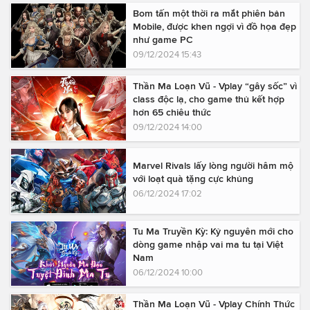
Bom tấn một thời ra mắt phiên bản
Mobile, được khen ngợi vì đồ họa đẹp
như game PC
09/12/2024 15:43
Thần Ma Loạn Vũ - Vplay “gây sốc” vì
class độc lạ, cho game thủ kết hợp
hơn 65 chiêu thức
09/12/2024 14:00
Marvel Rivals lấy lòng người hâm mộ
với loạt quà tặng cực khủng
06/12/2024 17:02
Tu Ma Truyền Kỳ: Kỷ nguyên mới cho
dòng game nhập vai ma tu tại Việt
Nam
06/12/2024 10:00
Thần Ma Loạn Vũ - Vplay Chính Thức