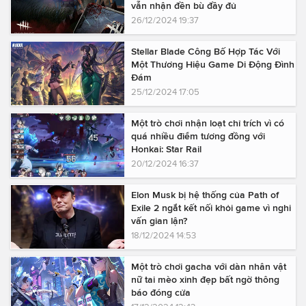
vẫn nhận đền bù đầy đủ
26/12/2024 19:37
Stellar Blade Công Bố Hợp Tác Với
Một Thương Hiệu Game Di Động Đình
Đám
25/12/2024 17:05
Một trò chơi nhận loạt chỉ trích vì có
quá nhiều điểm tương đồng với
Honkai: Star Rail
20/12/2024 16:37
Elon Musk bị hệ thống của Path of
Exile 2 ngắt kết nối khỏi game vì nghi
vấn gian lận?
18/12/2024 14:53
Một trò chơi gacha với dàn nhân vật
nữ tai mèo xinh đẹp bất ngờ thông
báo đóng cửa