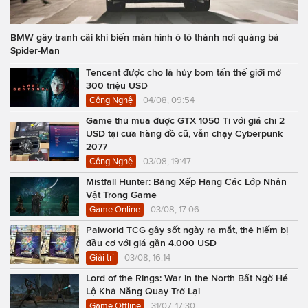
BMW gây tranh cãi khi biến màn hình ô tô thành nơi quảng bá
Spider-Man
Tencent được cho là hủy bom tấn thế giới mở
300 triệu USD
Công Nghệ
04/08, 09:54
Game thủ mua được GTX 1050 Ti với giá chỉ 2
USD tại cửa hàng đồ cũ, vẫn chạy Cyberpunk
2077
Công Nghệ
03/08, 19:47
Mistfall Hunter: Bảng Xếp Hạng Các Lớp Nhân
Vật Trong Game
Game Online
03/08, 17:06
Palworld TCG gây sốt ngày ra mắt, thẻ hiếm bị
đầu cơ với giá gần 4.000 USD
Giải trí
03/08, 16:14
Lord of the Rings: War in the North Bất Ngờ Hé
Lộ Khả Năng Quay Trở Lại
Game Offline
31/07, 17:30