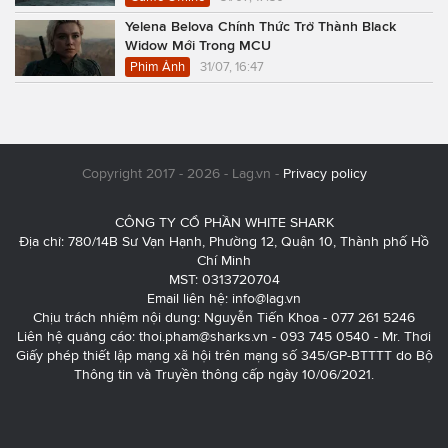
Yelena Belova Chính Thức Trở Thành Black
Widow Mới Trong MCU
Phim Ảnh
31/07, 16:47
Copyright 2017 - 2026 - Lag.vn -
Privacy policy
CÔNG TY CỔ PHẦN WHITE SHARK
Địa chỉ: 780/14B Sư Vạn Hạnh, Phường 12, Quận 10, Thành phố Hồ
Chí Minh
MST: 0313720704
Email liên hệ:
info@lag.vn
Chịu trách nhiệm nội dung: Nguyễn Tiến Khoa - 077 261 5246
Liên hệ quảng cáo:
thoi.pham@sharks.vn
- 093 745 0540 - Mr. Thơi
Giấy phép thiết lập mạng xã hội trên mạng số 345/GP-BTTTT do Bộ
Thông tin và Truyền thông cấp ngày 10/06/2021.