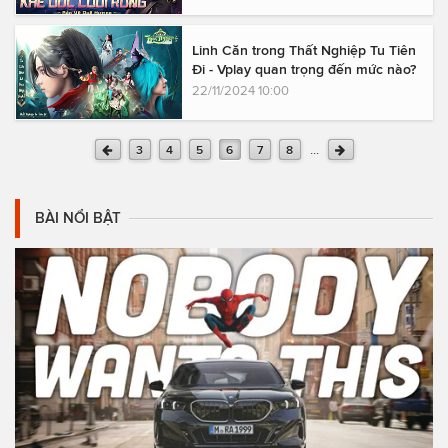
Linh Căn trong Thất Nghiệp Tu Tiên
Đi - Vplay quan trọng đến mức nào?
22/11/2024 10:00
...
3
4
5
6
7
8
BÀI NỔI BẬT