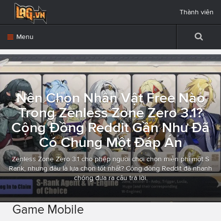
Thành viên
Menu
Nên Chọn Nhân Vật Free Nào
Trong Zenless Zone Zero 3.1?
Cộng Đồng Reddit Gần Như Đã
Có Chung Một Đáp Án
Zenless Zone Zero 3.1 cho phép người chơi chọn miễn phí một S
Rank, nhưng đâu là lựa chọn tốt nhất? Cộng đồng Reddit đã nhanh
chóng đưa ra câu trả lời.
Game Mobile