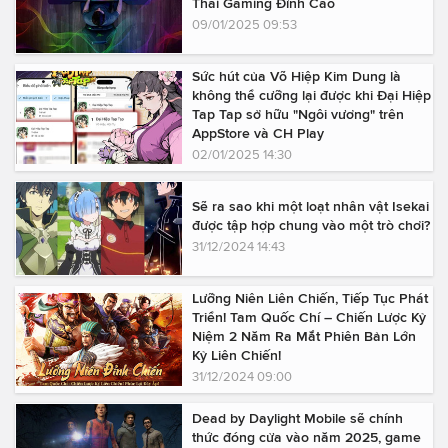
Thái Gaming Đỉnh Cao
09/01/2025 09:53
Sức hút của Võ Hiệp Kim Dung là
không thể cưỡng lại được khi Đại Hiệp
Tap Tap sở hữu "Ngôi vương" trên
AppStore và CH Play
02/01/2025 14:30
Sẽ ra sao khi một loạt nhân vật Isekai
được tập hợp chung vào một trò chơi?
31/12/2024 14:43
Lưỡng Niên Liên Chiến, Tiếp Tục Phát
Triển! Tam Quốc Chí – Chiến Lược Kỷ
Niệm 2 Năm Ra Mắt Phiên Bản Lớn
Kỷ Liên Chiến!
31/12/2024 09:00
Dead by Daylight Mobile sẽ chính
thức đóng cửa vào năm 2025, game