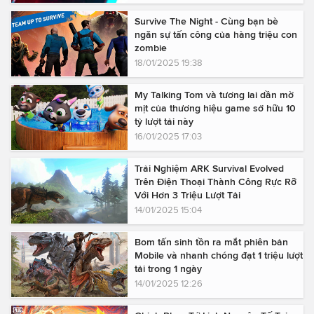
Survive The Night - Cùng bạn bè
ngăn sự tấn công của hàng triệu con
zombie
18/01/2025 19:38
My Talking Tom và tương lai dần mờ
mịt của thương hiệu game sở hữu 10
tỷ lượt tải này
16/01/2025 17:03
Trải Nghiệm ARK Survival Evolved
Trên Điện Thoại Thành Công Rực Rỡ
Với Hơn 3 Triệu Lượt Tải
14/01/2025 15:04
Bom tấn sinh tồn ra mắt phiên bản
Mobile và nhanh chóng đạt 1 triệu lượt
tải trong 1 ngày
14/01/2025 12:26