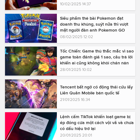
10/02/2025 14:37
Siêu phẩm thẻ bài Pokemon đạt
doanh thu khủng, suýt nữa thì vượt
mặt người đàn anh Pokemon GO
08/02/2025 12:02
Tốc Chiến: Game thủ thắc mắc vì sao
game toàn đánh giá 1 sao, câu trả lời
khiến ai cũng không khỏi chán nản
28/01/2025 10:02
Tencent bất ngờ có động thái cứu lấy
Liên Quân Mobile bản quốc tế
21/01/2025 16:34
Lệnh cấm TikTok khiến loạt game bị
ép đóng cửa một cách vội vã và chưa
có dấu hiệu trở lại
20/01/2025 20:01