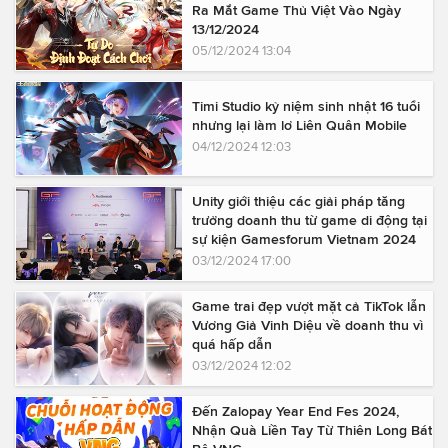
Ra Mắt Game Thủ Việt Vào Ngày
13/12/2024
05/12/2024 13:04
Timi Studio kỷ niệm sinh nhật 16 tuổi
nhưng lại làm lơ Liên Quân Mobile
04/12/2024 12:03
Unity giới thiệu các giải pháp tăng
trưởng doanh thu từ game di động tại
sự kiện Gamesforum Vietnam 2024
03/12/2024 17:00
Game trai đẹp vượt mặt cả TikTok lẫn
Vương Giả Vinh Diệu về doanh thu vì
quá hấp dẫn
03/12/2024 12:02
Đến Zalopay Year End Fes 2024,
Nhận Quà Liền Tay Từ Thiên Long Bát