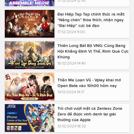
17/12/2024 12:43
Đại Hiệp Tap Tap chính thức ra mắt:
“Nâng chén” thỏa thích, nhận ngay
“Đại Hiệp” cực bá đạo
17/12/2024 11:00
Thiên Long Bát Bộ VNG: Cùng Bang
Hội Khẳng Định Vị Thế, Rinh Quà Cực
Khủng
16/12/2024 14:40
Thần Ma Loạn Vũ - Vplay khai mở
Open Beta vào 10h00 hôm nay
13/12/2024 14:17
Trò chơi vượt mặt cả Zenless Zone
Zero để được vinh danh tại giải
thưởng của Apple
12/12/2024 18:32