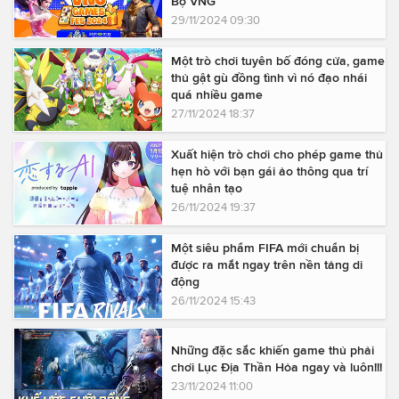
Bộ VNG
29/11/2024 09:30
Một trò chơi tuyên bố đóng cửa, game
thủ gật gù đồng tình vì nó đạo nhái
quá nhiều game
27/11/2024 18:37
Xuất hiện trò chơi cho phép game thủ
hẹn hò với bạn gái ảo thông qua trí
tuệ nhân tạo
26/11/2024 19:37
Một siêu phẩm FIFA mới chuẩn bị
được ra mắt ngay trên nền tảng di
động
26/11/2024 15:43
Những đặc sắc khiến game thủ phải
chơi Lục Địa Thần Hỏa ngay và luôn!!!
23/11/2024 11:00