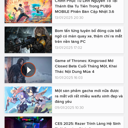
Chinh Phục Tứ Linh Nguyên Tố Tại
Thánh Địa Tu Tiên Trong PUBG
MOBILE Phiên Bản Cập Nhật 3.6
13/01/2025 20:30
Bom tấn từng tuyên bố đóng cửa bất
ngờ có màn quay xe, thậm chí ra mắt
trên nền tảng PC
13/01/2025 17:02
Game of Thrones: Kingsroad Mở
Closed Beta Cuối Tháng Một, Khai
Thác Nội Dung Mùa 4
10/01/2025 16:03
Một sản phẩm gacha mới nữa được
ra mắt với rất nhiều waifu xinh đẹp và
đáng yêu
09/01/2025 10:30
CES 2025: Razer Trình Làng Hệ Sinh