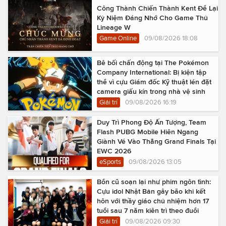
Công Thành Chiến Thành Kent Để Lại
Kỷ Niệm Đáng Nhớ Cho Game Thủ
Lineage W
Game Online
09/08/2026 18:08
Bê bối chấn động tại The Pokémon
Company International: Bị kiện tập
thể vì cựu Giám đốc Kỹ thuật lén đặt
camera giấu kín trong nhà vệ sinh
Giải trí
09/08/2026 16:19
Duy Trì Phong Độ Ấn Tượng, Team
Flash PUBG Mobile Hiên Ngang
Giành Vé Vào Thẳng Grand Finals Tại
EWC 2026
eSports
09/08/2026 13:05
Bổn cũ soạn lại như phim ngôn tình:
Cựu idol Nhật Bản gây bão khi kết
hôn với thầy giáo chủ nhiệm hơn 17
tuổi sau 7 năm kiên trì theo đuổi
Giải trí
09/08/2026 09:30