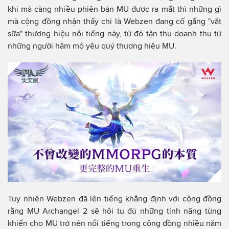
khi mà càng nhiều phiên bản MU được ra mắt thì những gì
mà cộng đồng nhận thấy chỉ là Webzen đang cố gắng "vắt
sữa" thương hiệu nổi tiếng này, từ đó tận thu doanh thu từ
những người hâm mộ yêu quý thương hiệu MU.
Tuy nhiên Webzen đã lên tiếng khẳng định với cộng đồng
rằng MU Archangel 2 sẽ hội tụ đủ những tính năng từng
khiến cho MU trở nên nổi tiếng trong cộng đồng nhiều năm