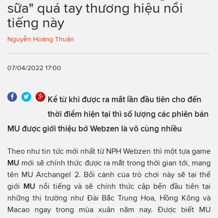
sữa" quá tay thương hiệu nổi
tiếng này
Nguyễn Hoàng Thuận
07/04/2022 17:00
Kể từ khi được ra mắt lần đầu tiên cho đến
thời điểm hiện tại thì số lượng các phiên bản
MU được giới thiệu bở Webzen là vô cùng nhiều
Theo như tin tức mới nhất từ NPH Webzen thì một tựa game
MU
mới sẽ chính thức được ra mắt trong thời gian tới, mang
tên MU Archangel 2. Bối cảnh của trò chơi này sẽ tại thế
giới
MU
nổi tiếng và sẽ chính thức cập bến đầu tiên tại
những thị trường như Đài Bắc Trung Hoa, Hồng Kông và
Macao ngay trong mùa xuân năm nay. Được biết MU