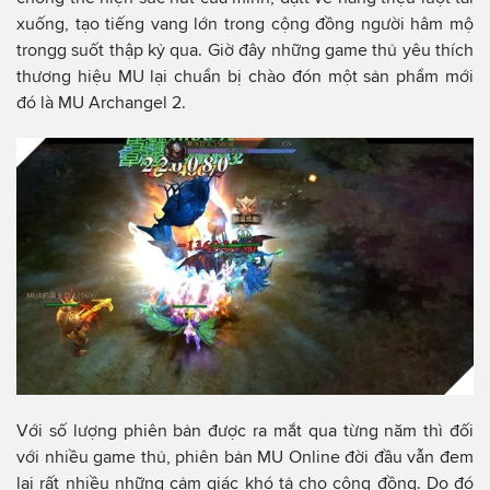
xuống, tạo tiếng vang lớn trong cộng đồng người hâm mộ
trongg suốt thập kỷ qua. Giờ đây những game thủ yêu thích
thương hiệu MU lại chuẩn bị chào đón một sản phẩm mới
đó là MU Archangel 2.
Với số lượng phiên bản được ra mắt qua từng năm thì đối
với nhiều game thủ, phiên bản MU Online đời đầu vẫn đem
lại rất nhiều những cảm giác khó tả cho cộng đồng. Do đó