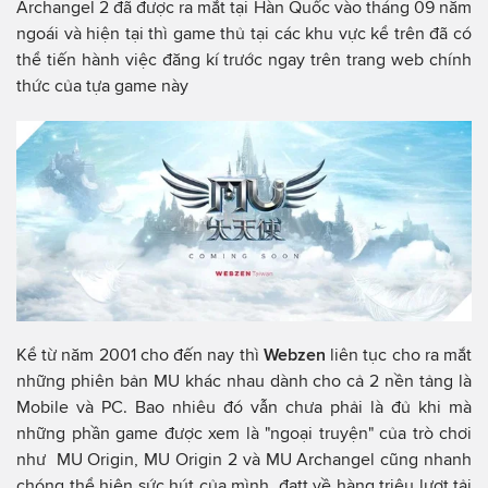
Archangel 2 đã được ra mắt tại Hàn Quốc vào tháng 09 năm
ngoái và hiện tại thì game thủ tại các khu vực kể trên đã có
thể tiến hành việc đăng kí trước ngay trên trang web chính
thức của tựa game này
Kể từ năm 2001 cho đến nay thì
Webzen
liên tục cho ra mắt
những phiên bản MU khác nhau dành cho cả 2 nền tảng là
Mobile và PC. Bao nhiêu đó vẫn chưa phải là đủ khi mà
những phần game được xem là "ngoại truyện" của trò chơi
như MU Origin, MU Origin 2 và MU Archangel cũng nhanh
chóng thể hiện sức hút của mình, đạtt về hàng triệu lượt tải