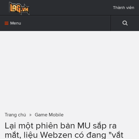
Thành viên
Menu
Trang chủ
Game Mobile
Lại một phiên bản MU sắp ra
mắt, liệu Webzen có đang "vắt