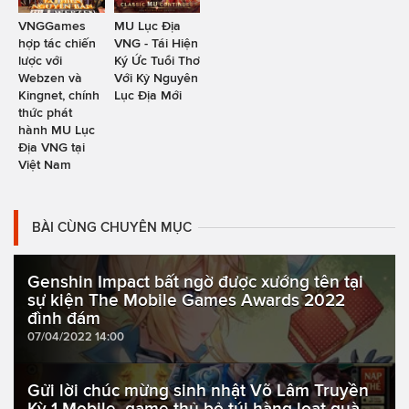
VNGGames
MU Lục Địa
hợp tác chiến
VNG - Tái Hiện
lược với
Ký Ức Tuổi Thơ
Webzen và
Với Kỷ Nguyên
Kingnet, chính
Lục Địa Mới
thức phát
hành MU Lục
Địa VNG tại
Việt Nam
BÀI CÙNG CHUYÊN MỤC
Genshin Impact bất ngờ được xướng tên tại
sự kiện The Mobile Games Awards 2022
đình đám
07/04/2022 14:00
Gửi lời chúc mừng sinh nhật Võ Lâm Truyền
Kỳ 1 Mobile, game thủ bỏ túi hàng loạt quà