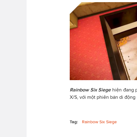
Rainbow Six Siege
hiện đang 
X/S, với một phiên bản di động
Tag:
Rainbow Six Siege