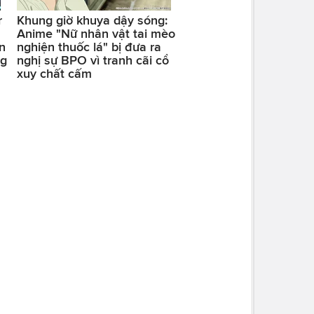
r
Khung giờ khuya dậy sóng:
Anime "Nữ nhân vật tai mèo
n
nghiện thuốc lá" bị đưa ra
ng
nghị sự BPO vì tranh cãi cổ
xuy chất cấm