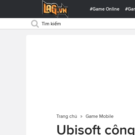
#Game Online
#Ga
Trang chủ
Game Mobile
Ubisoft công