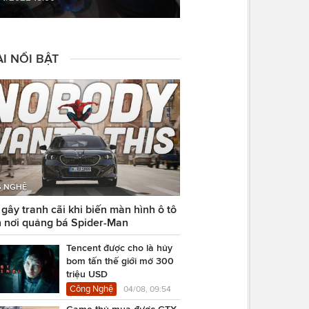
I NỔI BẬT
 NGHỆ
ây tranh cãi khi biến màn hình ô tô
 nơi quảng bá Spider-Man
Tencent được cho là hủy
bom tấn thế giới mở 300
triệu USD
Công Nghệ
04/08, 09:54
Game thủ mua được GTX