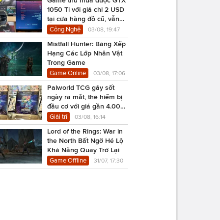
1050 Ti với giá chỉ 2 USD
tại cửa hàng đồ cũ, vẫn
chạy Cyberpunk 2077
Công Nghệ
03/08, 19:47
Mistfall Hunter: Bảng Xếp
Hạng Các Lớp Nhân Vật
Trong Game
Game Online
03/08, 17:06
Palworld TCG gây sốt
ngày ra mắt, thẻ hiếm bị
đầu cơ với giá gần 4.000
USD
Giải trí
03/08, 16:14
Lord of the Rings: War in
the North Bất Ngờ Hé Lộ
Khả Năng Quay Trở Lại
Game Offline
31/07, 17:30