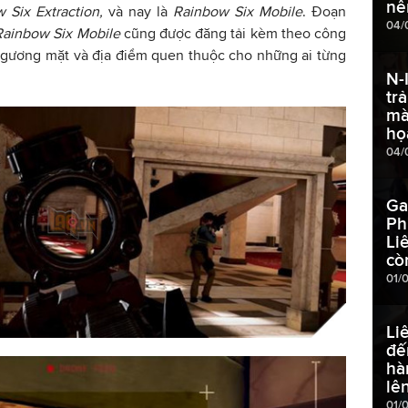
nê
 Six Extraction,
và nay là
Rainbow Six Mobile
. Đoạn
04/
Rainbow Six Mobile
cũng được đăng tải kèm theo công
i gương mặt và địa điểm quen thuộc cho những ai từng
N-
tr
mà
họ
04/
Ga
Ph
Li
cò
01/
Li
đế
hà
lê
01/