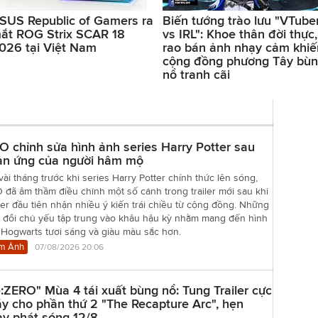
SUS Republic of Gamers ra
Biến tướng trào lưu "VTube
ắt ROG Strix SCAR 18
vs IRL": Khoe thân đời thực,
026 tại Việt Nam
rao bán ảnh nhạy cảm khiế
cộng đồng phương Tây bù
nổ tranh cãi
 chỉnh sửa hình ảnh series Harry Potter sau
ản ứng của người hâm mộ
vài tháng trước khi series Harry Potter chính thức lên sóng,
đã âm thầm điều chỉnh một số cảnh trong trailer mới sau khi
er đầu tiên nhận nhiều ý kiến trái chiều từ cộng đồng. Những
y đổi chủ yếu tập trung vào khâu hậu kỳ nhằm mang đến hình
 Hogwarts tươi sáng và giàu màu sắc hơn.
m Ảnh
07/08/2026 20:06
:ZERO" Mùa 4 tái xuất bùng nổ: Tung Trailer cực
y cho phần thứ 2 "The Recapture Arc", hẹn
y phát sóng 12/8