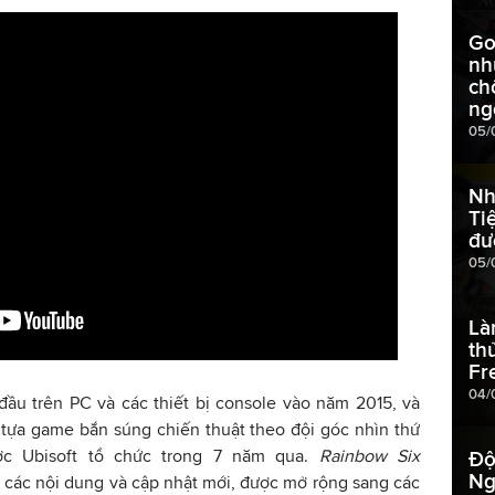
Go
nh
ch
ng
05/
Nh
Ti
đư
05/
Là
th
Fr
04/
đầu trên PC và các thiết bị console vào năm 2015, và
 tựa game bắn súng chiến thuật theo đội góc nhìn thứ
ược Ubisoft tổ chức trong 7 năm qua.
Rainbow Six
Độ
Ng
các nội dung và cập nhật mới, được mở rộng sang các