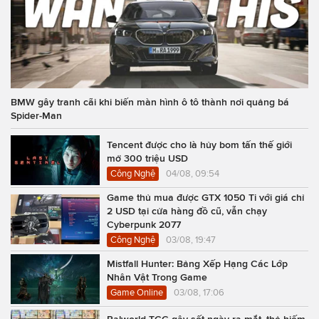
BMW gây tranh cãi khi biến màn hình ô tô thành nơi quảng bá
Spider-Man
Tencent được cho là hủy bom tấn thế giới
mở 300 triệu USD
Công Nghệ
04/08, 09:54
Game thủ mua được GTX 1050 Ti với giá chỉ
2 USD tại cửa hàng đồ cũ, vẫn chạy
Cyberpunk 2077
Công Nghệ
03/08, 19:47
Mistfall Hunter: Bảng Xếp Hạng Các Lớp
Nhân Vật Trong Game
Game Online
03/08, 17:06
Palworld TCG gây sốt ngày ra mắt, thẻ hiếm