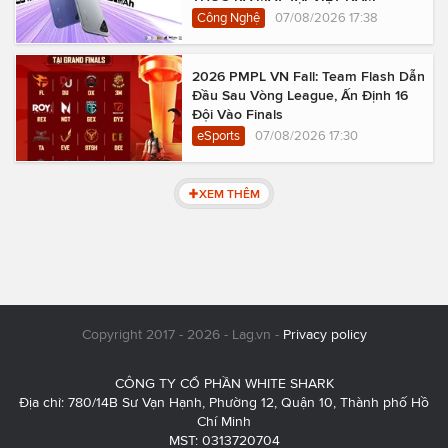
Công Nghệ
07/08/2026 17:38
2026 PMPL VN Fall: Team Flash Dẫn
Đầu Sau Vòng League, Ấn Định 16
Đội Vào Finals
eSports
07/08/2026 17:30
XEM THÊM
Copyright 2017 - 2026 - Lag.vn -
Privacy policy
CÔNG TY CỔ PHẦN WHITE SHARK
Địa chỉ: 780/14B Sư Vạn Hạnh, Phường 12, Quận 10, Thành phố Hồ
Chí Minh
MST: 0313720704