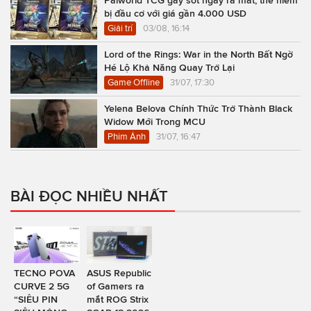
bị đầu cơ với giá gần 4.000 USD
Giải trí
03/08, 16:14
Lord of the Rings: War in the North Bất Ngờ
Hé Lộ Khả Năng Quay Trở Lại
Game Offline
31/07, 17:30
Yelena Belova Chính Thức Trở Thành Black
Widow Mới Trong MCU
Phim Ảnh
31/07, 16:47
BÀI ĐỌC NHIỀU NHẤT
TECNO POVA
ASUS Republic
CURVE 2 5G
of Gamers ra
“SIÊU PIN
mắt ROG Strix