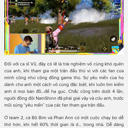
Đối với ca sĩ Vũ, đây có lẽ là trải nghiệm vô cùng khó quên
của anh, khi tham gia một trận đấu thú vị với các fan của
mình cũng như cộng đồng game thủ. Sự yêu mến của họ
dành cho anh một cách vô cùng đặc biệt, khi luôn tìm kiếm
anh ở mọi bản đồ…để hạ gục. Chắc cũng trên dưới 4 lần,
người đồng đội NamShinn đã phải giải vây và cứu anh, trước
mũi súng “yêu mến” của các fan tham gia trận đấu.
Ở team 2, cả Bộ Bim và Phan Ann có một cuộc chạy bo dễ
thở hơn, khi hết 60% thời gian là ở… trong nhà. Dễ dàng