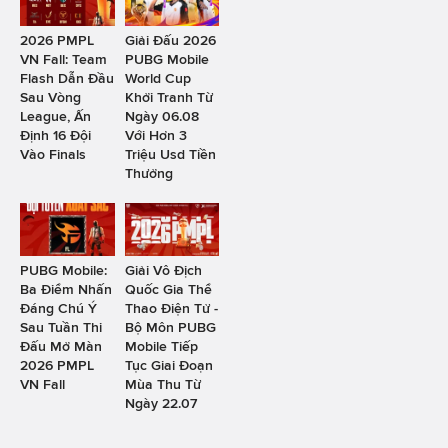
2026 PMPL
Giải Đấu 2026
VN Fall: Team
PUBG Mobile
Flash Dẫn Đầu
World Cup
Sau Vòng
Khởi Tranh Từ
League, Ấn
Ngày 06.08
Định 16 Đội
Với Hơn 3
Vào Finals
Triệu Usd Tiền
Thưởng
PUBG Mobile:
Giải Vô Địch
Ba Điểm Nhấn
Quốc Gia Thể
Đáng Chú Ý
Thao Điện Tử -
Sau Tuần Thi
Bộ Môn PUBG
Đấu Mở Màn
Mobile Tiếp
2026 PMPL
Tục Giai Đoạn
VN Fall
Mùa Thu Từ
Ngày 22.07