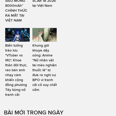
SIÊU MỎNG
SCAR 18 2026
8000mAh”
tại Việt Nam
CHÍNH THỨC
RA MẮT TẠI
VIỆT NAM
Biến tướng
Khung giờ
trào lưu
khuya dậy
"VTuber vs
sóng: Anime
IRL": Khoe
"Nữ nhân vật
thân đời thực,
tai mèo nghiện
rao bán ảnh
thuốc lá" bị
nhạy cảm
đưa ra nghị sự
khiến cộng
BPO vì tranh
đồng phương
cãi cổ xuy chất
Tây bùng nổ
cấm
tranh cãi
BÀI MỚI TRONG NGÀY