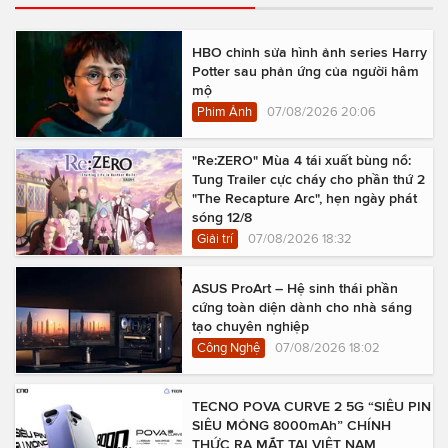
HBO chỉnh sửa hình ảnh series Harry
Potter sau phản ứng của người hâm
mộ
Phim Ảnh
07/08/2026 20:06
"Re:ZERO" Mùa 4 tái xuất bùng nổ:
Tung Trailer cực cháy cho phần thứ 2
"The Recapture Arc", hẹn ngày phát
sóng 12/8
Giải trí
07/08/2026 18:32
ASUS ProArt – Hệ sinh thái phần
cứng toàn diện dành cho nhà sáng
tạo chuyên nghiệp
Công Nghệ
07/08/2026 18:02
TECNO POVA CURVE 2 5G “SIÊU PIN
SIÊU MỎNG 8000mAh” CHÍNH
THỨC RA MẮT TẠI VIỆT NAM