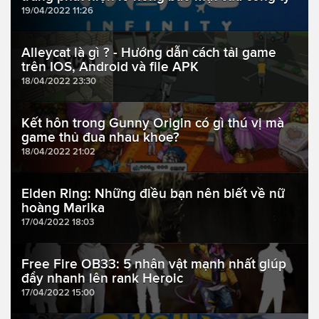
19/04/2022 11:26
Alleycat là gì ? - Hướng dẫn cách tải game
trên IOS, Android và file APK
18/04/2022 23:30
Kết hôn trong Gunny Origin có gì thú vị mà
game thủ đua nhau khoe?
18/04/2022 21:02
Elden Ring: Những điều bạn nên biết về nữ
hoàng Marika
17/04/2022 18:03
Free Fire OB33: 5 nhân vật mạnh nhất giúp
đẩy nhanh lên rank Heroic
17/04/2022 15:00