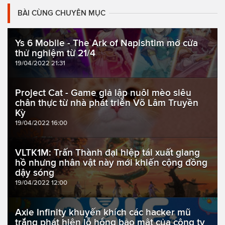
BÀI CÙNG CHUYÊN MỤC
Ys 6 Mobile - The Ark of Napishtim mở cửa
thử nghiệm từ 21/4
19/04/2022 21:31
Project Cat - Game giả lập nuôi mèo siêu
chân thực từ nhà phát triễn Võ Lâm Truyền
Kỳ
19/04/2022 16:00
VLTK1M: Trấn Thành đại hiệp tái xuất giang
hồ nhưng nhân vật này mới khiến cộng đồng
dậy sóng
19/04/2022 12:00
Axie Infinity khuyến khích các hacker mũ
trắng phát hiện lỗ hổng bảo mật của công ty