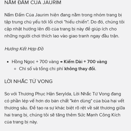
NẮM ĐẤM CỦA JAURIM
Nắm Đấm Của Jaurim hiện đang nằm trong nhóm trang bị
tập trung chủ yếu tới lối chơi "hiếu chiến". Do đó, chúng tôi
cập nhật hướng lên đồ của trang bị này để giúp ích cho
những người chơi thích lao vào giao tranh ngay đầu trận.
Hướng Kết Hợp Đồ
Hồng Ngọc + 700 vàng →
Kiếm Dài + 700 vàng
Chỉ số và tổng chi phí
không thay đổi
.
LỜI NHẮC TỬ VONG
So với Thương Phục Hận Serylda, Lời Nhắc Tử Vong đang
có phần lép vế hơn do bản chất "kén dùng" của bùa hại vết
thương sâu. Để tạo ra sự khác biệt rõ rệt về sát thương giữa
hai trang bị, chúng tôi sẽ tăng thêm Sức Mạnh Công Kích
của trang bị này.