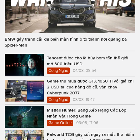
BMW gây tranh cãi khi biến màn hình ô tô thành nơi quảng bá
Spider-Man
Tencent được cho là hủy bom tấn thế giới
mở 300 triệu USD
Công Nghệ
04/08, 09:54
Game thủ mua được GTX 1050 Ti với giá chỉ
2 USD tại cửa hàng đồ cũ, vẫn chạy
Cyberpunk 2077
Công Nghệ
03/08, 19:47
Mistfall Hunter: Bảng Xếp Hạng Các Lớp
Nhân Vật Trong Game
Game Online
03/08, 17:06
Palworld TCG gây sốt ngày ra mắt, thẻ hiếm