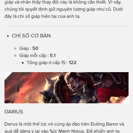
giáp và nhận thấy thay đổi này là không cần thiết. Vì vậy,
chúng tôi quyết định giữ nguyên lượng giáp như cũ. Dưới
đây là chỉ số giáp hiện tại của anh ta.
CHỈ SỐ CƠ BẢN
Giáp :
50
Giáp mỗi cấp :
5.1
Tổng giáp ở cấp 15 :
122
DARIUS
Darius là một thế lực vô cùng áp đảo trên Đường Baron và
quá dễ dàng ỷ lại vào Sức Mạnh Noxus. Để khiến anh ta