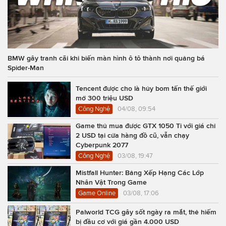
BMW gây tranh cãi khi biến màn hình ô tô thành nơi quảng bá
Spider-Man
Tencent được cho là hủy bom tấn thế giới
mở 300 triệu USD
Công Nghệ
04/08, 09:54
Game thủ mua được GTX 1050 Ti với giá chỉ
2 USD tại cửa hàng đồ cũ, vẫn chạy
Cyberpunk 2077
Công Nghệ
03/08, 19:47
Mistfall Hunter: Bảng Xếp Hạng Các Lớp
Nhân Vật Trong Game
Game Online
03/08, 17:06
Palworld TCG gây sốt ngày ra mắt, thẻ hiếm
bị đầu cơ với giá gần 4.000 USD