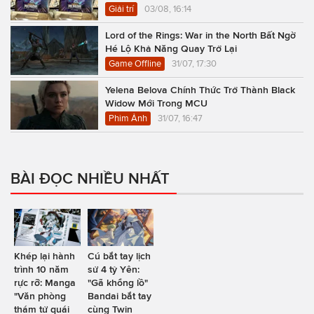
Giải trí
03/08, 16:14
Lord of the Rings: War in the North Bất Ngờ
Hé Lộ Khả Năng Quay Trở Lại
Game Offline
31/07, 17:30
Yelena Belova Chính Thức Trở Thành Black
Widow Mới Trong MCU
Phim Ảnh
31/07, 16:47
BÀI ĐỌC NHIỀU NHẤT
Khép lại hành
Cú bắt tay lịch
trình 10 năm
sử 4 tỷ Yên:
rực rỡ: Manga
"Gã khổng lồ"
"Văn phòng
Bandai bắt tay
thám tử quái
cùng Twin