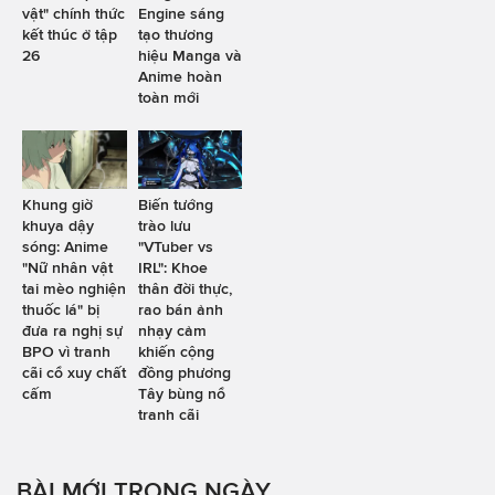
vật" chính thức
Engine sáng
kết thúc ở tập
tạo thương
26
hiệu Manga và
Anime hoàn
toàn mới
Khung giờ
Biến tướng
khuya dậy
trào lưu
sóng: Anime
"VTuber vs
"Nữ nhân vật
IRL": Khoe
tai mèo nghiện
thân đời thực,
thuốc lá" bị
rao bán ảnh
đưa ra nghị sự
nhạy cảm
BPO vì tranh
khiến cộng
cãi cổ xuy chất
đồng phương
cấm
Tây bùng nổ
tranh cãi
BÀI MỚI TRONG NGÀY