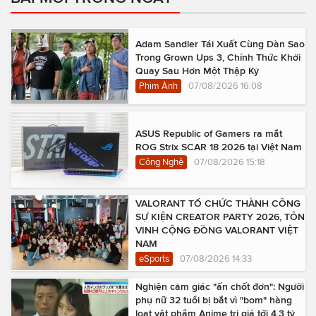
Adam Sandler Tái Xuất Cùng Dàn Sao
Trong Grown Ups 3, Chính Thức Khởi
Quay Sau Hơn Một Thập Kỷ
Phim Ảnh
07/08/2026 16:08
ASUS Republic of Gamers ra mắt
ROG Strix SCAR 18 2026 tại Việt Nam
Công Nghệ
07/08/2026 15:18
VALORANT TỔ CHỨC THÀNH CÔNG
SỰ KIỆN CREATOR PARTY 2026, TÔN
VINH CỘNG ĐỒNG VALORANT VIỆT
NAM
eSports
07/08/2026 14:33
Nghiện cảm giác "ấn chốt đơn": Người
phụ nữ 32 tuổi bị bắt vì "bom" hàng
loạt vật phẩm Anime trị giá tới 4,3 tỷ