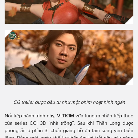
'
CG trailer được đầu tư như một phim hoạt hình ngắn
Nối tiếp hành trình này,
VLTK1M
vừa tung ra phần tiếp theo
của series CGI 3D “nhà trồng”. Sau khi Thần Long được
phong ấn ở phần 3, chốn giang hồ đã tạm sóng yên biển
lặng. Bỗng một ngày, thế lực hắc ám lại trỗi dậy gây sóng