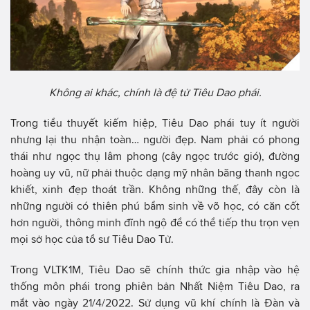
Không ai khác, chính là đệ tử Tiêu Dao phái.
Trong tiểu thuyết kiếm hiệp, Tiêu Dao phái tuy ít người
nhưng lại thu nhận toàn… người đẹp. Nam phải có phong
thái như ngọc thụ lâm phong (cây ngọc trước gió), đường
hoàng uy vũ, nữ phải thuộc dạng mỹ nhân băng thanh ngọc
khiết, xinh đẹp thoát trần. Không những thế, đây còn là
những người có thiên phú bẩm sinh về võ học, có căn cốt
hơn người, thông minh đĩnh ngộ để có thể tiếp thu trọn vẹn
mọi sở học của tổ sư Tiêu Dao Tử.
Trong VLTK1M, Tiêu Dao sẽ chính thức gia nhập vào hệ
thống môn phái trong phiên bản Nhất Niệm Tiêu Dao, ra
mắt vào ngày 21/4/2022. Sử dụng vũ khí chính là Đàn và