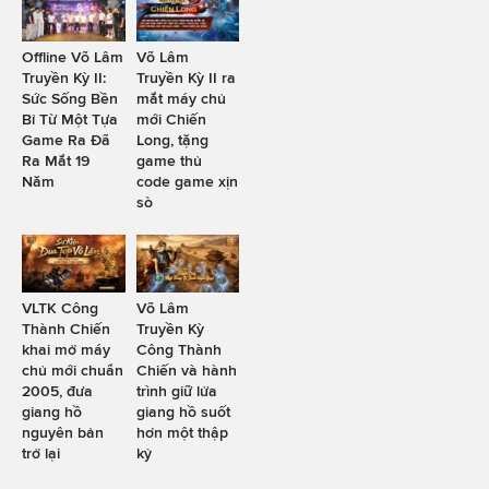
Offline Võ Lâm
Võ Lâm
Truyền Kỳ II:
Truyền Kỳ II ra
Sức Sống Bền
mắt máy chủ
Bỉ Từ Một Tựa
mới Chiến
Game Ra Đã
Long, tặng
Ra Mắt 19
game thủ
Năm
code game xịn
sò
VLTK Công
Võ Lâm
Thành Chiến
Truyền Kỳ
khai mở máy
Công Thành
chủ mới chuẩn
Chiến và hành
2005, đưa
trình giữ lửa
giang hồ
giang hồ suốt
nguyên bản
hơn một thập
trở lại
kỷ