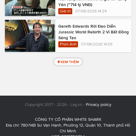
Yên (~714 tỷ VNĐ)
Giải trí
07/08/2026 14:24
Gareth Edwards Rời Đạo Diễn
Jurassic World Rebirth 2 Vì Bất Đồng
Sáng Tạo
Phim Ảnh
07/08/2026 14:05
XEM THÊM
Copyright 2017 - 2026 - Lag.vn -
Privacy policy
CÔNG TY CỔ PHẦN WHITE SHARK
Địa chỉ: 780/14B Sư Vạn Hạnh, Phường 12, Quận 10, Thành phố Hồ
Chí Minh