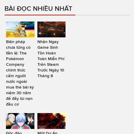
BÀI ĐỌC NHIỀU NHẤT
Biện pháp
Nhận Ngay
chưa từng có
Game Sinh
tiền lệ: The
Tồn Hoàn
Pokémon
Toàn Miễn Phí
Company
Trên Steam
chính thức
Trước Ngày 10
cấm người
Tháng 8
nước ngoài
mua thẻ bài kỷ
niệm 30 năm
để đẩy lùi nạn
đầu cơ
Độc đáo
Một Dự Án