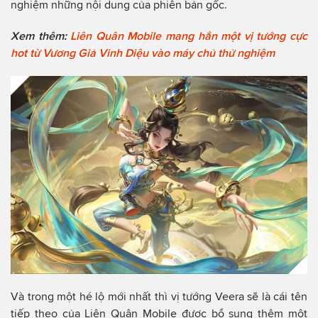
nghiệm những nội dung của phiên bản gốc.
Xem thêm:
Liên Quân Mobile mang hẳn một vị tướng cực
hot từ Vương Giả Vinh Diệu vào máy chủ thử nghiệm
Và trong một hé lộ mới nhất thì vị tướng Veera sẽ là cái tên
tiếp theo của Liên Quân Mobile được bổ sung thêm một