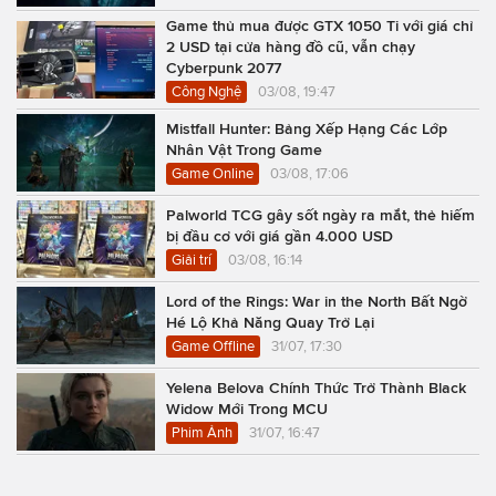
Game thủ mua được GTX 1050 Ti với giá chỉ
2 USD tại cửa hàng đồ cũ, vẫn chạy
Cyberpunk 2077
Công Nghệ
03/08, 19:47
Mistfall Hunter: Bảng Xếp Hạng Các Lớp
Nhân Vật Trong Game
Game Online
03/08, 17:06
Palworld TCG gây sốt ngày ra mắt, thẻ hiếm
bị đầu cơ với giá gần 4.000 USD
Giải trí
03/08, 16:14
Lord of the Rings: War in the North Bất Ngờ
Hé Lộ Khả Năng Quay Trở Lại
Game Offline
31/07, 17:30
Yelena Belova Chính Thức Trở Thành Black
Widow Mới Trong MCU
Phim Ảnh
31/07, 16:47