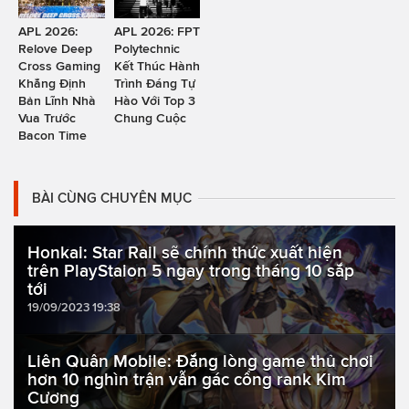
APL 2026:
APL 2026: FPT
Relove Deep
Polytechnic
Cross Gaming
Kết Thúc Hành
Khẳng Định
Trình Đáng Tự
Bản Lĩnh Nhà
Hào Với Top 3
Vua Trước
Chung Cuộc
Bacon Time
BÀI CÙNG CHUYÊN MỤC
Honkai: Star Rail sẽ chính thức xuất hiện
trên PlayStaion 5 ngay trong tháng 10 sắp
tới
19/09/2023 19:38
Liên Quân Mobile: Đắng lòng game thủ chơi
hơn 10 nghìn trận vẫn gác cổng rank Kim
Cương