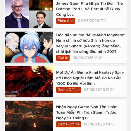
James Gunn Phủ Nhận Tin Đồn The
Batman: Part II Và Part III Sẽ Quay
Cùng Lúc
Phim Ảnh
08/08/2026 17:11
Độc đáo anime "Multi-Mind Mayhem":
Nam chính sở hữu 3 linh hồn do
seiyuu Subaru (Re:Zero) lồng tiếng,
chốt lịch lên sóng đầu năm 2027
Giải trí
08/08/2026 14:12
Một Dự Án Game Final Fantasy Spin-
off Được Người Hâm Mộ Bỏ Ra Gần
1000 Đô Để Hồi Sinh
Game Offline
08/08/2026 12:04
Nhận Ngay Game Sinh Tồn Hoàn
Toàn Miễn Phí Trên Steam Trước
Ngày 10 Tháng 8
Game Offline
08/08/2026 11:06