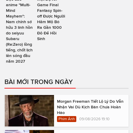
anime "Multi-
Game Final
Mind
Fantasy Spin-
Mayhem":
off Được Người
Nam chính sở
Hâm Mộ Bỏ
hữu 3 linh hồn
Ra Gần 1000
do seiyuu
Đô Để Hồi
Subaru
Sinh
(Re:Zero) lồng
tiếng, chốt lịch
lên sóng đầu
năm 2027
BÀI MỚI TRONG NGÀY
Morgan Freeman Tiết Lộ Lý Do Vẫn
Nhận Vai Dù Kịch Bản Chưa Hoàn
Hảo
Phim Ảnh
09/08/2026 19:10