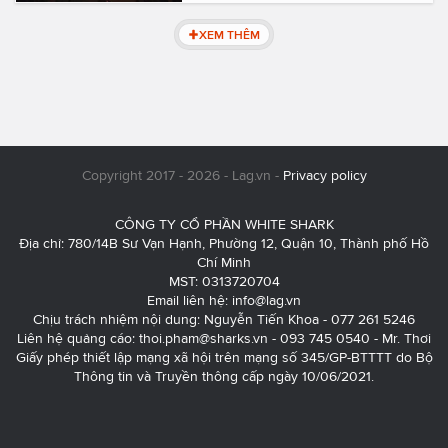
XEM THÊM
Copyright 2017 - 2026 - Lag.vn -
Privacy policy
CÔNG TY CỔ PHẦN WHITE SHARK
Địa chỉ: 780/14B Sư Vạn Hạnh, Phường 12, Quận 10, Thành phố Hồ
Chí Minh
MST: 0313720704
Email liên hệ:
info@lag.vn
Chịu trách nhiệm nội dung: Nguyễn Tiến Khoa - 077 261 5246
Liên hệ quảng cáo:
thoi.pham@sharks.vn
- 093 745 0540 - Mr. Thơi
Giấy phép thiết lập mạng xã hội trên mạng số 345/GP-BTTTT do Bộ
Thông tin và Truyền thông cấp ngày 10/06/2021.