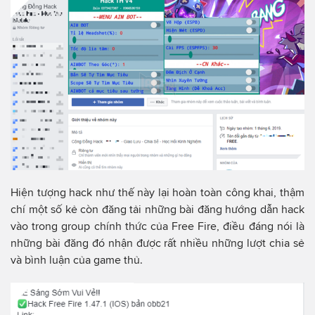
Hiện tượng hack như thế này lại hoàn toàn công khai, thậm
chí một số kẻ còn đăng tải những bài đăng hướng dẫn hack
vào trong group chính thức của Free Fire, điều đáng nói là
những bài đăng đó nhận được rất nhiều những lượt chia sẻ
và bình luận của game thủ.