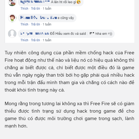
Tuy nhiên công dụng của phần mềm chống hack của Free
Fire hoạt động như thế nào và liệu nó có hiệu quả không thì
chẳng ai biết được cả, chỉ biết được một điều đó là game
thủ vẫn ngày ngày than trời bởi họ gặp phải quá nhiều hack
trong mỗi trận đấu mình tham gia và chẳng có cách nào để
thoát khỏi tình trạng này cả.
Mong rằng trong tương lai không xa thì Free Fire sẽ có giảm
thiểu được tình trạng sử dụng hack trong game để cho
game thủ có được môi trường chơi game trong sạch, lành
mạnh hơn.