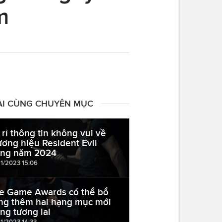
m
ÀI CÙNG CHUYÊN MỤC
 rỉ thông tin không vui về
ương hiệu Resident Evil
ong năm 2024
11/2023 15:06
e Game Awards có thể bổ
ng thêm hai hạng mục mới
ong tương lai
11/2023 14:33