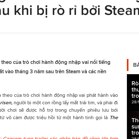
u khi bị rò rỉ bởi Stea
theo của trò chơi hành động nhập vai nổi tiếng
B
ắt vào tháng 3 năm sau trên Steam và các nền
Rò
th
ếp theo của trò chơi hành động nhập vai phát hành vào
tr
28/
risen,
người bị một con rồng lấy mất trái tim, và phải đi
ười chơi sẽ được hỗ trợ trong chuyến phiêu lưu bởi
tử vô cảm được triệu hồi từ một hành tinh gọi là
The
Th
su
tr
 Capcom tung trailer xác nhận bản đồ rộng lớn hơn
28/