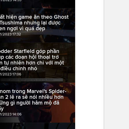
ất hiện game ăn theo Ghost
 Tsushima nhưng lại được
en ngợi vì quá đẹp
11/2023 17:32
dder Starfield góp phần
úp các đoạn hội thoại trở
n tự nhiên hơn chỉ với một
 điều chỉnh nhỏ
11/2023 17:06
nom trong Marvel's Spider-
n 2 lẽ ra sẽ nói nhiều hơn
ững gì người hâm mộ đã
ấy
11/2023 14:06