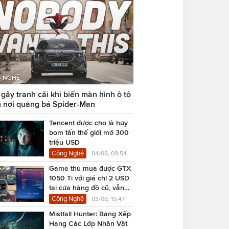
 NGHỆ
ây tranh cãi khi biến màn hình ô tô
 nơi quảng bá Spider-Man
Tencent được cho là hủy
bom tấn thế giới mở 300
triệu USD
Công Nghệ
04/08, 09:54
Game thủ mua được GTX
1050 Ti với giá chỉ 2 USD
tại cửa hàng đồ cũ, vẫn
chạy Cyberpunk 2077
Công Nghệ
03/08, 19:47
Mistfall Hunter: Bảng Xếp
Hạng Các Lớp Nhân Vật