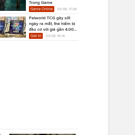
Trong Game
Game Online
03/08, 17:06
Palworld TCG gây sốt
ngày ra mắt, thẻ hiếm bị
đầu cơ với giá gần 4.000
USD
Giải trí
03/08, 16:14