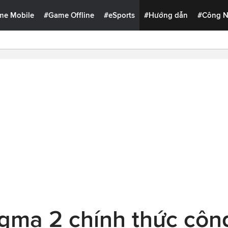
me Mobile
#Game Offline
#eSports
#Hướng dẫn
#Công 
gma 2 chính thức côn