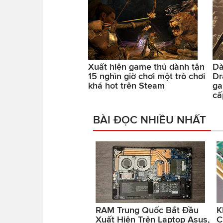
Xuất hiện game thủ dành tận
Dà
15 nghìn giờ chơi một trò chơi
Dr
khá hot trên Steam
ga
cấ
BÀI ĐỌC NHIỀU NHẤT
RAM Trung Quốc Bắt Đầu
K
Xuất Hiện Trên Laptop Asus,
C