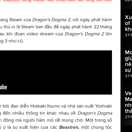
Xu
trang Steam của
Dragon's Dogma 2,
với ngày phát hành
of
iều thú vị là Steam ban đầu để ngày phát hành 22 tháng
kh
 sau khi đoạn video stream của
Dragon's Dogma 2
lên
27/
ng 3 như cũ.
Mo
gi
nê
sự
27/
Ve
Ma
nh
 bởi đạo diễn Hideaki Itsuno và nhà sản xuất Yoshiaki
th
ng đến nhiều thông tin khác nhau về
Dragon's Dogma
27/
nh động mà người hâm mộ rất mong chờ. Một trong số
 ý là sự xuất hiện của các
Beastren,
một chủng tộc