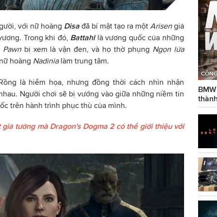
người, với nữ hoàng
Disa
đã bí mật tạo ra một
Arisen
giả
vương. Trong khi đó,
Battahl
là vương quốc của những
t
Pawn
bị xem là vận đen, và họ thờ phụng
Ngọn lửa
i nữ hoàng
Nadinia
làm trung tâm.
CÔNG
ồng là hiểm họa, nhưng đồng thời cách nhìn nhận
BMW g
nhau. Người chơi sẽ bị vướng vào giữa những niềm tin
thành
c trên hành trình phục thù của mình.
 giả tưởng mà Dragon's Dogma 2 có thể giới thiệu với