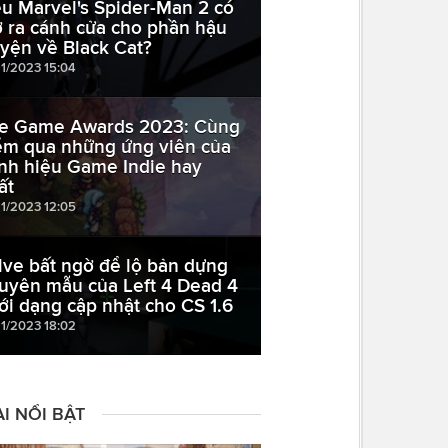
ệu Marvel's Spider-Man 2 có
 ra cánh cửa cho phần hậu
uyện về Black Cat?
11/2023 15:04
e Game Awards 2023: Cùng
ểm qua những ứng viên của
nh hiệu Game Indie hay
ất
11/2023 12:05
lve bất ngờ để lộ bản dựng
uyên mẫu của Left 4 Dead 4
ới dạng cập nhật cho CS 1.6
11/2023 18:02
I NỔI BẬT