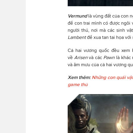
Vermund
là vùng đất của con 
để con trai mình có được ngôi 
người thú, nơi mà các sinh vậ
Lambent
để xua tan tai họa vớ
Cả hai vương quốc đều xem R
về
Arisen
và các
Pawn
là khác 
và âm mưu của cả hai vương quố
Xem thêm:
Những con quái vật
game thủ