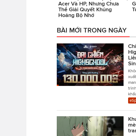
Acer Và HP, Nhưng Chưa
G
Thể Giải Quyết Khủng
T
Hoảng Bộ Nhớ
BÀI MỚI TRONG NGÀY
Chí
Hi
Li
Si
Khôn
xuấ
mang
trìn
khấ
eSp
Khu
mèo
tra