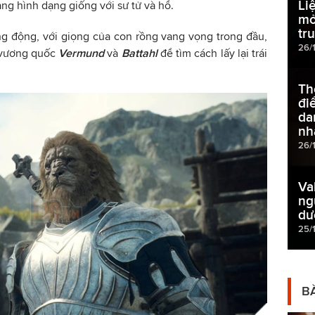
Li
ng hình dạng giống với sư tử và hổ.
mở
tr
ng động, với giọng của con rồng vang vọng trong đầu,
26/
 vương quốc
Vermund
và
Battahl
để tìm cách lấy lại trái
Th
đi
da
nh
26/
Va
ng
dư
25/
BÀ