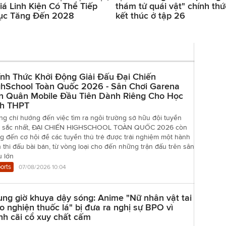
iá Linh Kiện Có Thể Tiếp
thám tử quái vật" chính thứ
ục Tăng Đến 2028
kết thúc ở tập 26
nh Thức Khởi Động Giải Đấu Đại Chiến
ghSchool Toàn Quốc 2026 - Sân Chơi Garena
ên Quân Mobile Đầu Tiên Dành Riêng Cho Học
nh THPT
g chỉ hướng đến việc tìm ra ngôi trường sở hữu đội tuyển
t sắc nhất, ĐẠI CHIẾN HIGHSCHOOL TOÀN QUỐC 2026 còn
 đến cơ hội để các tuyển thủ trẻ được trải nghiệm một hành
h thi đấu bài bản, từ vòng loại cho đến những trận đấu trên sân
u lớn
orts
07/08/2026 10:04
ng giờ khuya dậy sóng: Anime "Nữ nhân vật tai
 nghiện thuốc lá" bị đưa ra nghị sự BPO vì
nh cãi cổ xuy chất cấm