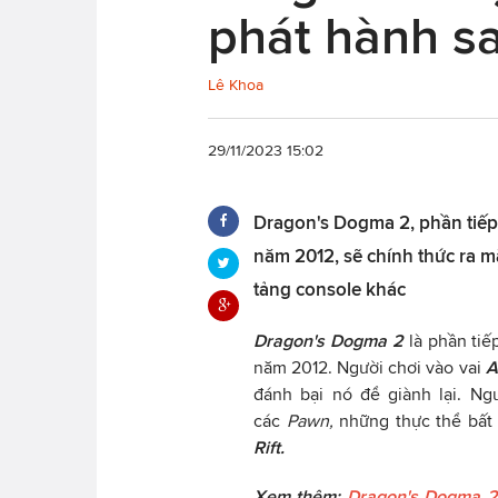
phát hành sa
Lê Khoa
29/11/2023 15:02
Dragon's Dogma 2, phần tiếp 
năm 2012, sẽ chính thức ra m
tảng console khác
Dragon's Dogma 2
là phần ti
năm 2012. Người chơi vào vai
A
đánh bại nó để giành lại. Ng
các
Pawn,
những thực thể bất 
Rift.
Xem thêm:
Dragon's Dogma 2: