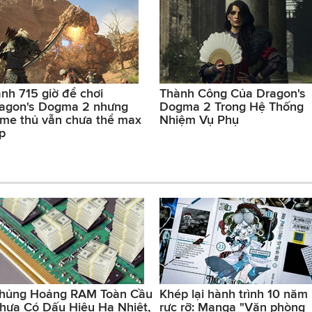
nh 715 giờ để chơi
Thành Công Của Dragon's
agon's Dogma 2 nhưng
Dogma 2 Trong Hệ Thống
me thủ vẫn chưa thể max
Nhiệm Vụ Phụ
p
hủng Hoảng RAM Toàn Cầu
Khép lại hành trình 10 năm
hưa Có Dấu Hiệu Hạ Nhiệt,
rực rỡ: Manga "Văn phòng