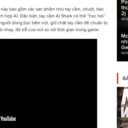
Po
th
i này bao gồm các sản phẩm như tay cầm, chuột, bàn
2)
ch hợp AI. Đặc biệt, tay cầm AI Shark có thể “học hỏi”
10/
người dùng (lực bấm nút, giữ chặt tay cầm để chuẩn bị
 nhạy, độ trễ của nút so với thời gian trong game.
Mo
nh
Ge
10/
BÀ