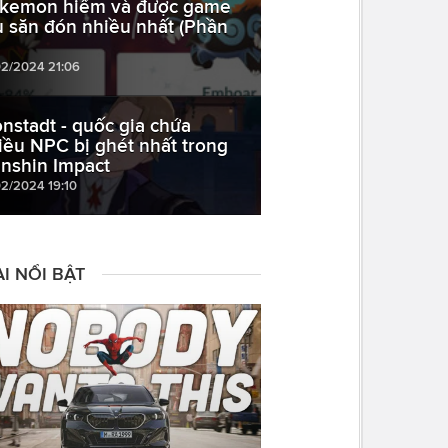
kemon hiếm và được game
ủ săn đón nhiều nhất (Phần
02/2024 21:06
nstadt - quốc gia chứa
iều NPC bị ghét nhất trong
nshin Impact
02/2024 19:10
I NỔI BẬT