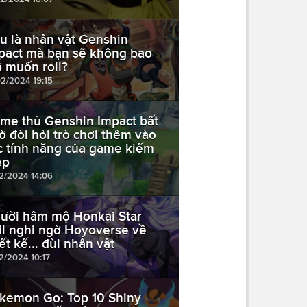
u là nhân vật Genshin
pact mà bạn sẽ không bao
ờ muốn roll?
02/2024 19:15
me thủ Genshin Impact bất
ờ đòi hỏi trò chơi thêm vào
c tính năng của game kiếm
ệp
02/2024 14:06
ười hâm mộ Honkai Star
il nghi ngờ Hoyoverse về
ết kế... đùi nhân vật
02/2024 10:17
kemon Go: Top 10 Shiny