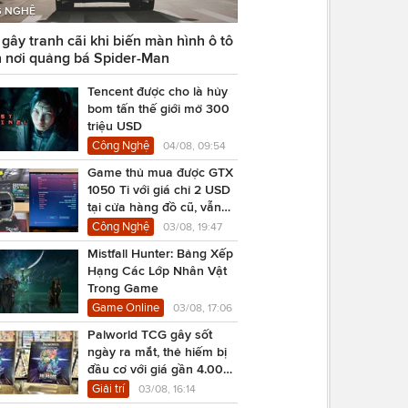
 NGHỆ
ây tranh cãi khi biến màn hình ô tô
 nơi quảng bá Spider-Man
Tencent được cho là hủy
bom tấn thế giới mở 300
triệu USD
Công Nghệ
04/08, 09:54
Game thủ mua được GTX
1050 Ti với giá chỉ 2 USD
tại cửa hàng đồ cũ, vẫn
chạy Cyberpunk 2077
Công Nghệ
03/08, 19:47
Mistfall Hunter: Bảng Xếp
Hạng Các Lớp Nhân Vật
Trong Game
Game Online
03/08, 17:06
Palworld TCG gây sốt
ngày ra mắt, thẻ hiếm bị
đầu cơ với giá gần 4.000
USD
Giải trí
03/08, 16:14