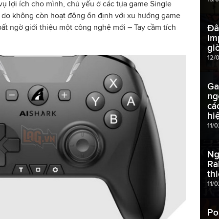
vụ lợi ích cho mình, chủ yếu ở các tựa game Single
ốc do không còn hoạt động ổn định với xu hướng game
Đâ
 bất ngờ giới thiệu một công nghệ mới – Tay cầm tích
Im
gi
12/
Ga
ng
cá
hi
11/
Ng
Ra
thi
11/
Po