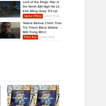
Lord of the Rings: War in
the North Bất Ngờ Hé Lộ
Khả Năng Quay Trở Lại
Game Offline
31/07, 17:30
Yelena Belova Chính Thức
Trở Thành Black Widow
Mới Trong MCU
Phim Ảnh
31/07, 16:47