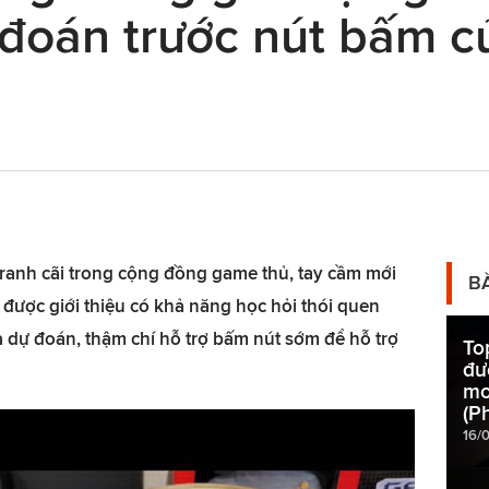
“đoán trước nút bấm c
ranh cãi trong cộng đồng game thủ, tay cầm mới
B
 được giới thiệu có khả năng học hỏi thói quen
 dự đoán, thậm chí hỗ trợ bấm nút sớm để hỗ trợ
To
đư
mo
(P
16/