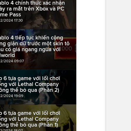
ablo 4 chính thức xác nhận
ày ra mắt trên Xbox và PC
me Pass
02/2024 17:30
ablo 4 tiếp tục khiến cộng
ng giận dữ trước một skin tô
u có giá ngang ngửa với
lworld
02/2024 09:07
p 6 tựa game với lối chơi
ống với Lethal Company
ông thể bỏ qua (Phần 2)
02/2024 19:09
p 6 tựa game với lối chơi
ống với Lethal Company
ông thể bỏ qua (Phần 1)
02/2024 18:07