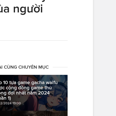
ủa người
ÀI CÙNG CHUYÊN MỤC
p 10 tựa game gacha waifu
ợc cộng đồng game thủ
ng đợi nhất năm 2024
hần 1)
02/2024 19:00