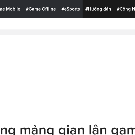
me Mobile
#Game Offline
#eSports
#Hướng dẫn
#Công 
ang mảng gian lận gam