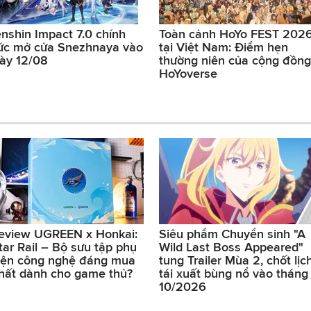
nshin Impact 7.0 chính
Toàn cảnh HoYo FEST 202
ức mở cửa Snezhnaya vào
tại Việt Nam: Điểm hẹn
ày 12/08
thường niên của cộng đồng
HoYoverse
eview UGREEN x Honkai:
Siêu phẩm Chuyển sinh "A
tar Rail – Bộ sưu tập phụ
Wild Last Boss Appeared"
iện công nghệ đáng mua
tung Trailer Mùa 2, chốt lịc
hất dành cho game thủ?
tái xuất bùng nổ vào tháng
10/2026