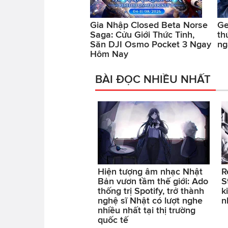
Gia Nhập Closed Beta Norse
Ge
Saga: Cửu Giới Thức Tỉnh,
th
Săn DJI Osmo Pocket 3 Ngay
ng
Hôm Nay
BÀI ĐỌC NHIỀU NHẤT
Hiện tượng âm nhạc Nhật
R
Bản vươn tầm thế giới: Ado
S
thống trị Spotify, trở thành
k
nghệ sĩ Nhật có lượt nghe
n
nhiều nhất tại thị trường
quốc tế