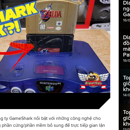
Di
ng
Ga
16/
Di
đồ
mà
Pa
16/
To
gi
kh
14/
To
gi
ng ty GameShark nổi bật với những công nghệ cho
kh
g phần cứng/phần mềm bổ sung để trực tiếp gian lận
13/