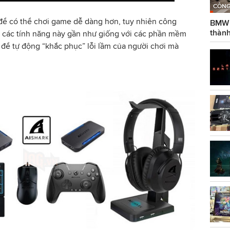
CÔNG
 để có thể chơi game dễ dàng hơn, tuy nhiên công
BMW g
thành
ì các tính năng này gần như giống với các phần mềm
h để tự động “khắc phục” lỗi lầm của người chơi mà