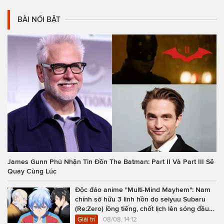
BÀI NỔI BẬT
James Gunn Phủ Nhận Tin Đồn The Batman: Part II Và Part III Sẽ
Quay Cùng Lúc
Độc đáo anime "Multi-Mind Mayhem": Nam
chính sở hữu 3 linh hồn do seiyuu Subaru
(Re:Zero) lồng tiếng, chốt lịch lên sóng đầu
năm 2027
Giải trí
08/08, 14:12