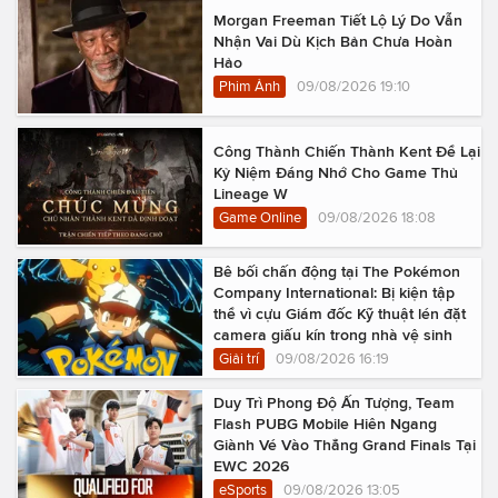
Morgan Freeman Tiết Lộ Lý Do Vẫn
Nhận Vai Dù Kịch Bản Chưa Hoàn
Hảo
Phim Ảnh
09/08/2026 19:10
Công Thành Chiến Thành Kent Để Lại
Kỷ Niệm Đáng Nhớ Cho Game Thủ
Lineage W
Game Online
09/08/2026 18:08
Bê bối chấn động tại The Pokémon
Company International: Bị kiện tập
thể vì cựu Giám đốc Kỹ thuật lén đặt
camera giấu kín trong nhà vệ sinh
Giải trí
09/08/2026 16:19
Duy Trì Phong Độ Ấn Tượng, Team
Flash PUBG Mobile Hiên Ngang
Giành Vé Vào Thẳng Grand Finals Tại
EWC 2026
eSports
09/08/2026 13:05