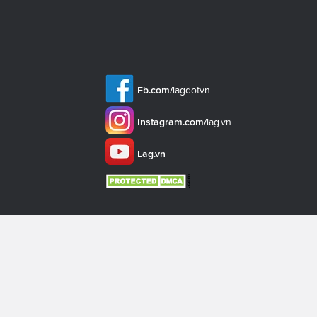
Fb.com/
lagdotvn
Instagram.com/
lag.vn
Lag.vn