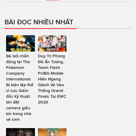
BÀI ĐỌC NHIỀU NHẤT
Bê bối chấn
Duy Trì Phong
động tại The
Độ Ấn Tượng,
Pokémon
Team Flash
Company
PUBG Mobile
International:
Hiên Ngang
Bị kiện tập thể
Giành Vé Vào
vì cựu Giám
Thẳng Grand
đốc Kỹ thuật
Finals Tại EWC
lén đặt
2026
camera giấu
kín trong nhà
vệ sinh