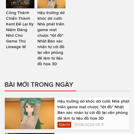
Công Thành
Hậu trường dở
Chiến Thành
khóc dở cười:
Kent Để Lại Kỷ
Nhà phát triển
Niệm Đáng
game mạt
Nhớ Cho
chược "lột đồ"
Game Thủ
Nhật Bản xác
Lineage W
nhận tự cởi đồ
tại văn phòng
để làm tư liệu
đồ họa 3D
BÀI MỚI TRONG NGÀY
Hậu trường dở khóc dở cười: Nhà phát
triển game mạt chược "lột đồ" Nhật
Bản xác nhận tự cởi đồ tại văn phòng
để làm tư liệu đồ họa 3D
Giải trí
10/08/2026 09:11