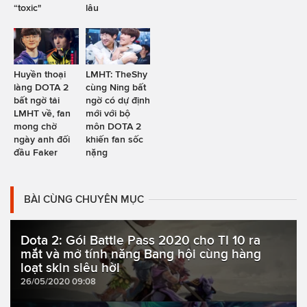
“toxic"
lâu
Huyền thoại
LMHT: TheShy
làng DOTA 2
cùng Ning bất
bất ngờ tải
ngờ có dự định
LMHT về, fan
mới với bộ
mong chờ
môn DOTA 2
ngày anh đối
khiến fan sốc
đầu Faker
nặng
BÀI CÙNG CHUYÊN MỤC
Dota 2: Gói Battle Pass 2020 cho TI 10 ra
mắt và mở tính năng Bang hội cùng hàng
loạt skin siêu hời
26/05/2020 09:08