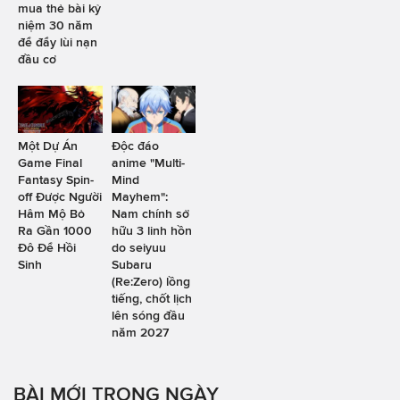
mua thẻ bài kỷ
niệm 30 năm
để đẩy lùi nạn
đầu cơ
Một Dự Án
Độc đáo
Game Final
anime "Multi-
Fantasy Spin-
Mind
off Được Người
Mayhem":
Hâm Mộ Bỏ
Nam chính sở
Ra Gần 1000
hữu 3 linh hồn
Đô Để Hồi
do seiyuu
Sinh
Subaru
(Re:Zero) lồng
tiếng, chốt lịch
lên sóng đầu
năm 2027
BÀI MỚI TRONG NGÀY