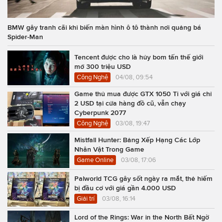
BMW gây tranh cãi khi biến màn hình ô tô thành nơi quảng bá
Spider-Man
Tencent được cho là hủy bom tấn thế giới
mở 300 triệu USD
Công Nghệ
04/08, 09:54
Game thủ mua được GTX 1050 Ti với giá chỉ
2 USD tại cửa hàng đồ cũ, vẫn chạy
Cyberpunk 2077
Công Nghệ
03/08, 19:47
Mistfall Hunter: Bảng Xếp Hạng Các Lớp
Nhân Vật Trong Game
Game Online
03/08, 17:06
Palworld TCG gây sốt ngày ra mắt, thẻ hiếm
bị đầu cơ với giá gần 4.000 USD
Giải trí
03/08, 16:14
Lord of the Rings: War in the North Bất Ngờ