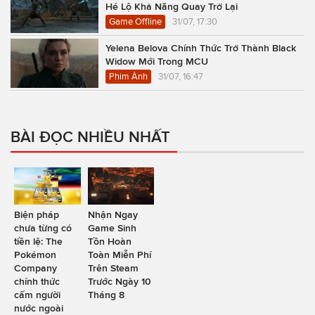
Hé Lộ Khả Năng Quay Trở Lại
Game Offline
31/07, 17:30
Yelena Belova Chính Thức Trở Thành Black
Widow Mới Trong MCU
Phim Ảnh
31/07, 16:47
BÀI ĐỌC NHIỀU NHẤT
Biện pháp
Nhận Ngay
chưa từng có
Game Sinh
tiền lệ: The
Tồn Hoàn
Pokémon
Toàn Miễn Phí
Company
Trên Steam
chính thức
Trước Ngày 10
cấm người
Tháng 8
nước ngoài