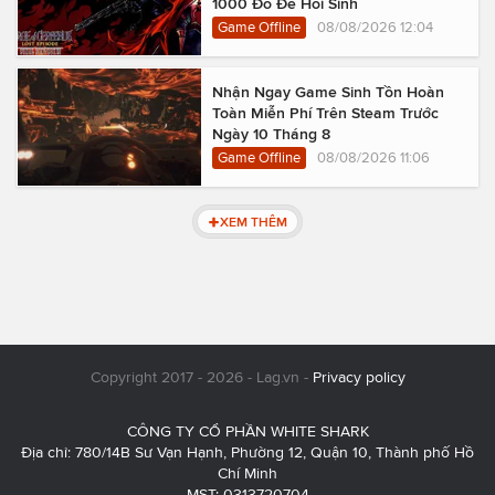
1000 Đô Để Hồi Sinh
Game Offline
08/08/2026 12:04
Nhận Ngay Game Sinh Tồn Hoàn
Toàn Miễn Phí Trên Steam Trước
Ngày 10 Tháng 8
Game Offline
08/08/2026 11:06
XEM THÊM
Copyright 2017 - 2026 - Lag.vn -
Privacy policy
CÔNG TY CỔ PHẦN WHITE SHARK
Địa chỉ: 780/14B Sư Vạn Hạnh, Phường 12, Quận 10, Thành phố Hồ
Chí Minh
MST: 0313720704