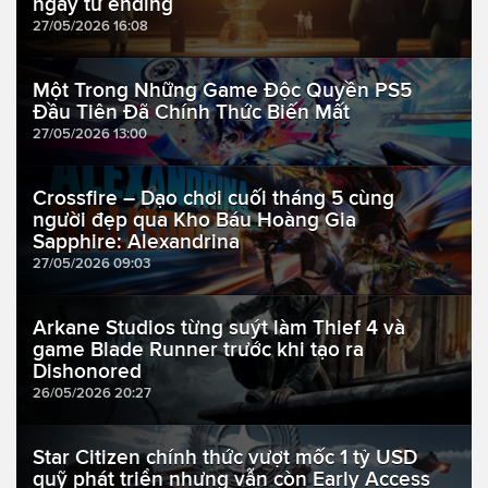
ngay từ ending
27/05/2026 16:08
Một Trong Những Game Độc Quyền PS5
Đầu Tiên Đã Chính Thức Biến Mất
27/05/2026 13:00
Crossfire – Dạo chơi cuối tháng 5 cùng
người đẹp qua Kho Báu Hoàng Gia
Sapphire: Alexandrina
27/05/2026 09:03
Arkane Studios từng suýt làm Thief 4 và
game Blade Runner trước khi tạo ra
Dishonored
26/05/2026 20:27
Star Citizen chính thức vượt mốc 1 tỷ USD
quỹ phát triển nhưng vẫn còn Early Access