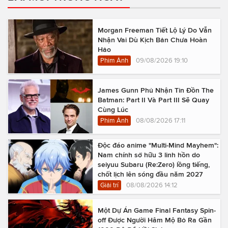
Morgan Freeman Tiết Lộ Lý Do Vẫn
Nhận Vai Dù Kịch Bản Chưa Hoàn
Hảo
Phim Ảnh
09/08/2026 19:10
James Gunn Phủ Nhận Tin Đồn The
Batman: Part II Và Part III Sẽ Quay
Cùng Lúc
Phim Ảnh
08/08/2026 17:11
Độc đáo anime "Multi-Mind Mayhem":
Nam chính sở hữu 3 linh hồn do
seiyuu Subaru (Re:Zero) lồng tiếng,
chốt lịch lên sóng đầu năm 2027
Giải trí
08/08/2026 14:12
Một Dự Án Game Final Fantasy Spin-
off Được Người Hâm Mộ Bỏ Ra Gần