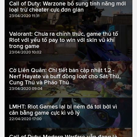
Call of Duty: Warzone bổ sung tính năng mới
loại trừ cheater cực đơn giản
23/04/2020 11:31
Valorant: Chưa ra chính thức, game thủ tố
Riot với yếu tố pay to win với skin vũ khí
trong game
23/04/2020 10:02
Cờ Liên Quân: Chi tiết bản cập nhật 1.2 -
Nerf Hayate và buff đồng loạt cho Sát Thủ,
Cung Thủ và Pháo Thủ
23/04/2020 09:04
LMHT: Riot Games lại bị ném đá tơi bời vì
cân bằng game cực kì vô lý
22/04/2020 17:00
Call of Duty: Modern Warfare vẫn đang là