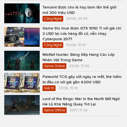
Tencent được cho là hủy bom tấn thế giới
mở 300 triệu USD
Công Nghệ
04/08, 09:54
Game thủ mua được GTX 1050 Ti với giá chỉ
2 USD tại cửa hàng đồ cũ, vẫn chạy
Cyberpunk 2077
Công Nghệ
03/08, 19:47
Mistfall Hunter: Bảng Xếp Hạng Các Lớp
Nhân Vật Trong Game
Game Online
03/08, 17:06
Palworld TCG gây sốt ngày ra mắt, thẻ hiếm
bị đầu cơ với giá gần 4.000 USD
Giải trí
03/08, 16:14
Lord of the Rings: War in the North Bất Ngờ
Hé Lộ Khả Năng Quay Trở Lại
Game Offline
31/07, 17:30