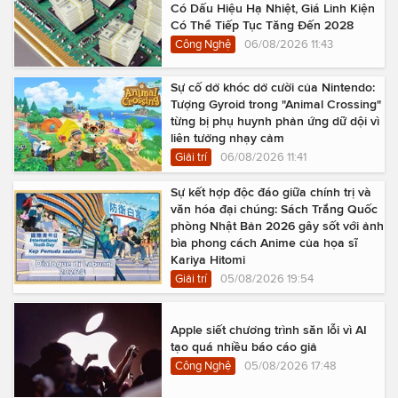
Có Dấu Hiệu Hạ Nhiệt, Giá Linh Kiện
Có Thể Tiếp Tục Tăng Đến 2028
Công Nghệ
06/08/2026 11:43
Sự cố dở khóc dở cười của Nintendo:
Tượng Gyroid trong "Animal Crossing"
từng bị phụ huynh phản ứng dữ dội vì
liên tưởng nhạy cảm
Giải trí
06/08/2026 11:41
Sự kết hợp độc đáo giữa chính trị và
văn hóa đại chúng: Sách Trắng Quốc
phòng Nhật Bản 2026 gây sốt với ảnh
bìa phong cách Anime của họa sĩ
Kariya Hitomi
Giải trí
05/08/2026 19:54
Apple siết chương trình săn lỗi vì AI
tạo quá nhiều báo cáo giả
Công Nghệ
05/08/2026 17:48