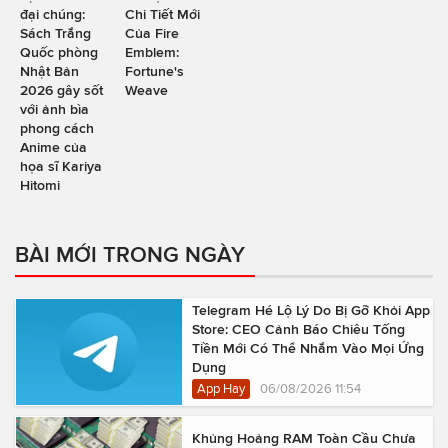
đại chúng:
Chi Tiết Mới
Sách Trắng
Của Fire
Quốc phòng
Emblem:
Nhật Bản
Fortune's
2026 gây sốt
Weave
với ảnh bìa
phong cách
Anime của
họa sĩ Kariya
Hitomi
BÀI MỚI TRONG NGÀY
Telegram Hé Lộ Lý Do Bị Gỡ Khỏi App
Store: CEO Cảnh Báo Chiêu Tống
Tiền Mới Có Thể Nhắm Vào Mọi Ứng
Dụng
App Hay
06/08/2026 11:54
Khủng Hoảng RAM Toàn Cầu Chưa