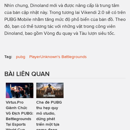
Nhìn chung, Dinoland mới và được nâng cấp là trung tâm
của bản cập nhật này. Trong tương lai Vikendi 2.0 sẽ có trên
PUBG Mobile nhằm tăng mức độ phổ biến của bản đồ. Theo
đó, bạn có thể tương tác với những vật trong công viên
Dinoland, bao gồm Vòng đu quay và Tàu lượn siêu tốc.
Tag:
pubg
PlayerUnknown's Battlegrounds
BÀI LIÊN QUAN
Virtus.Pro
Cha đẻ PUBG
Giành Chức
thu hẹp quy
Vô Địch PUBG:
mô studio,
Battlegrounds
dừng phát
Tại Esports
triển một tựa
World Cup
game đang