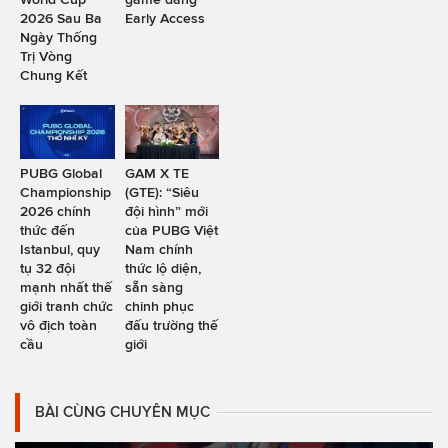
2026 Sau Ba
Early Access
Ngày Thống
Trị Vòng
Chung Kết
PUBG Global
GAM X TE
Championship
(GTE): “Siêu
2026 chính
đội hình” mới
thức đến
của PUBG Việt
Istanbul, quy
Nam chính
tụ 32 đội
thức lộ diện,
mạnh nhất thế
sẵn sàng
giới tranh chức
chinh phục
vô địch toàn
đấu trường thế
cầu
giới
BÀI CÙNG CHUYÊN MỤC