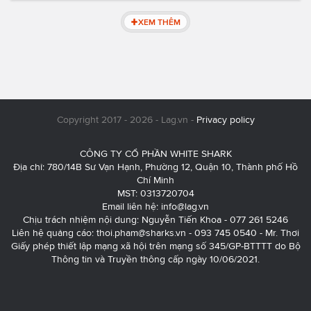
XEM THÊM
Copyright 2017 - 2026 - Lag.vn -
Privacy policy
CÔNG TY CỔ PHẦN WHITE SHARK
Địa chỉ: 780/14B Sư Vạn Hạnh, Phường 12, Quận 10, Thành phố Hồ
Chí Minh
MST: 0313720704
Email liên hệ:
info@lag.vn
Chịu trách nhiệm nội dung: Nguyễn Tiến Khoa - 077 261 5246
Liên hệ quảng cáo:
thoi.pham@sharks.vn
- 093 745 0540 - Mr. Thơi
Giấy phép thiết lập mạng xã hội trên mạng số 345/GP-BTTTT do Bộ
Thông tin và Truyền thông cấp ngày 10/06/2021.