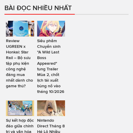
BÀI ĐỌC NHIỀU NHẤT
Review
Siêu phẩm
UGREEN x
Chuyển sinh
Honkai: Star
"A Wild Last
Rail – Bộ sưu
Boss
tập phụ kiện
Appeared"
công nghệ
tung Trailer
đáng mua
Mùa 2, chốt
nhất dành cho
lịch tái xuất
game thủ?
bùng nổ vào
tháng 10/2026
Sự kết hợp độc
Nintendo
đáo giữa chính
Direct Tháng 8
trị và văn hóa
Hé Lộ Nhiều