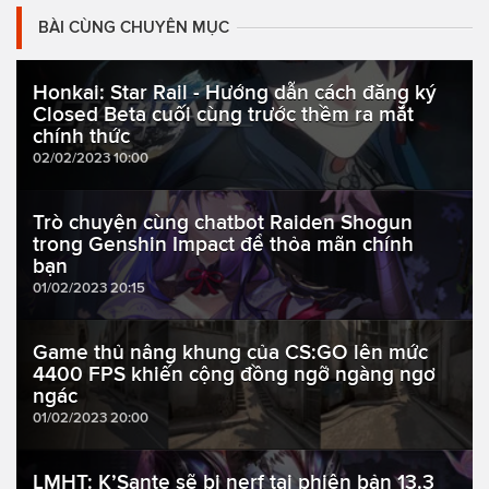
BÀI CÙNG CHUYÊN MỤC
Honkai: Star Rail - Hướng dẫn cách đăng ký
Closed Beta cuối cùng trước thềm ra mắt
chính thức
02/02/2023 10:00
Trò chuyện cùng chatbot Raiden Shogun
trong Genshin Impact để thỏa mãn chính
bạn
01/02/2023 20:15
Game thủ nâng khung của CS:GO lên mức
4400 FPS khiến cộng đồng ngỡ ngàng ngơ
ngác
01/02/2023 20:00
LMHT: K’Sante sẽ bị nerf tại phiên bản 13.3