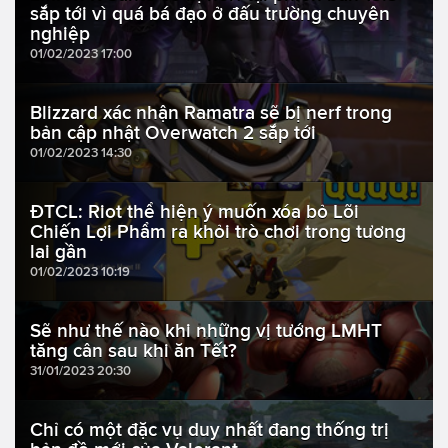
sắp tới vì quá bá đạo ở đấu trường chuyên
nghiệp
01/02/2023 17:00
Blizzard xác nhận Ramatra sẽ bị nerf trong
bản cập nhật Overwatch 2 sắp tới
01/02/2023 14:30
ĐTCL: Riot thể hiện ý muốn xóa bỏ Lõi
Chiến Lợi Phẩm ra khỏi trò chơi trong tương
lai gần
01/02/2023 10:19
Sẽ như thế nào khi những vị tướng LMHT
tăng cân sau khi ăn Tết?
31/01/2023 20:30
Chỉ có một đặc vụ duy nhất đang thống trị