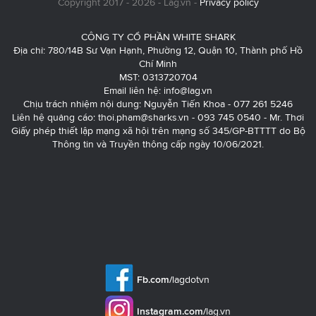
Copyright 2017 - 2026 - Lag.vn -
Privacy policy
CÔNG TY CỔ PHẦN WHITE SHARK
Địa chỉ: 780/14B Sư Vạn Hạnh, Phường 12, Quận 10, Thành phố Hồ
Chí Minh
MST: 0313720704
Email liên hệ:
info@lag.vn
Chịu trách nhiệm nội dung: Nguyễn Tiến Khoa - 077 261 5246
Liên hệ quảng cáo:
thoi.pham@sharks.vn
- 093 745 0540 - Mr. Thơi
Giấy phép thiết lập mạng xã hội trên mạng số 345/GP-BTTTT do Bộ
Thông tin và Truyền thông cấp ngày 10/06/2021.
Fb.com/
lagdotvn
Instagram.com/
lag.vn