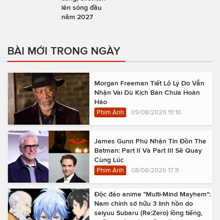
lên sóng đầu
năm 2027
BÀI MỚI TRONG NGÀY
Morgan Freeman Tiết Lộ Lý Do Vẫn
Nhận Vai Dù Kịch Bản Chưa Hoàn
Hảo
Phim Ảnh
09/08/2026 19:10
James Gunn Phủ Nhận Tin Đồn The
Batman: Part II Và Part III Sẽ Quay
Cùng Lúc
Phim Ảnh
08/08/2026 17:11
Độc đáo anime "Multi-Mind Mayhem":
Nam chính sở hữu 3 linh hồn do
seiyuu Subaru (Re:Zero) lồng tiếng,