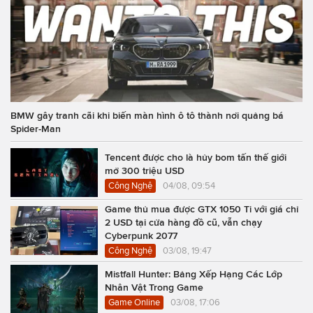
BMW gây tranh cãi khi biến màn hình ô tô thành nơi quảng bá
Spider-Man
Tencent được cho là hủy bom tấn thế giới
mở 300 triệu USD
Công Nghệ
04/08, 09:54
Game thủ mua được GTX 1050 Ti với giá chỉ
2 USD tại cửa hàng đồ cũ, vẫn chạy
Cyberpunk 2077
Công Nghệ
03/08, 19:47
Mistfall Hunter: Bảng Xếp Hạng Các Lớp
Nhân Vật Trong Game
Game Online
03/08, 17:06