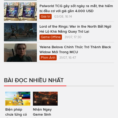
Palworld TCG gây sốt ngày ra mắt, thẻ hiếm
bị đầu cơ với giá gần 4.000 USD
Giải trí
03/08, 16:14
Lord of the Rings: War in the North Bất Ngờ
Hé Lộ Khả Năng Quay Trở Lại
Game Offline
31/07, 17:30
Yelena Belova Chính Thức Trở Thành Black
Widow Mới Trong MCU
Phim Ảnh
31/07, 16:47
BÀI ĐỌC NHIỀU NHẤT
Biện pháp
Nhận Ngay
chưa từng có
Game Sinh