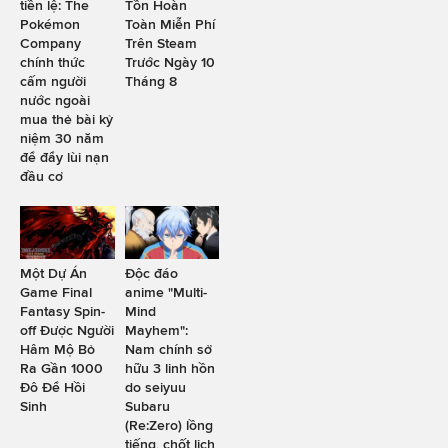
tiền lệ: The
Tồn Hoàn
Pokémon
Toàn Miễn Phí
Company
Trên Steam
chính thức
Trước Ngày 10
cấm người
Tháng 8
nước ngoài
mua thẻ bài kỷ
niệm 30 năm
để đẩy lùi nạn
đầu cơ
Một Dự Án
Độc đáo
Game Final
anime "Multi-
Fantasy Spin-
Mind
off Được Người
Mayhem":
Hâm Mộ Bỏ
Nam chính sở
Ra Gần 1000
hữu 3 linh hồn
Đô Để Hồi
do seiyuu
Sinh
Subaru
(Re:Zero) lồng
tiếng, chốt lịch