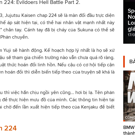
224: Evildoers Hell Battle Part 2.
Sp
, Jujutsu Kaisen chap 224 sẽ là màn đối đầu trực diện
No
Lo
thế áp sát hiện tại, có thể hai nhân vật mạnh nhất này
gi
t" chân tay. Cánh tay đã bị cháy của Sukuna có thể sẽ
17/
 Phản chuyển.
 Yuji sẽ hành động. Kế hoạch hợp lý nhất là họ sẽ xử
cậu sẽ tham gia chiến trường nào vẫn chưa quá rõ ràng.
BÀ
uật thức hoán đổi linh hồn. Nếu cậu có cơ hội tiếp cận
 hoán đổi thì diễn biến tiếp theo của truyện sẽ khá là
thì việc hắn chịu ngồi yên cũng... hơi bị lạ. Tên phản
g để thực hiện mưu đồ của mình. Các thông tin hiện tại
i chờ đến lần xuất hiện tiếp theo của Kenjaku để biết
CÔNG
en 224
BMW g
thành