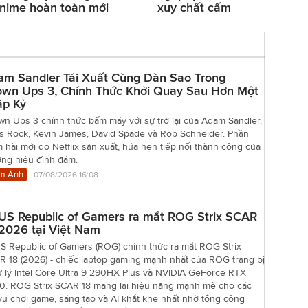
nime hoàn toàn mới
xuy chất cấm
am Sandler Tái Xuất Cùng Dàn Sao Trong
own Ups 3, Chính Thức Khởi Quay Sau Hơn Một
ập Kỷ
n Ups 3 chính thức bấm máy với sự trở lại của Adam Sandler,
is Rock, Kevin James, David Spade và Rob Schneider. Phần
 hài mới do Netflix sản xuất, hứa hẹn tiếp nối thành công của
ơng hiệu đình đám.
m Ảnh
07/08/2026 16:08
US Republic of Gamers ra mắt ROG Strix SCAR
2026 tại Việt Nam
S Republic of Gamers (ROG) chính thức ra mắt ROG Strix
R 18 (2026) - chiếc laptop gaming mạnh nhất của ROG trang bị
ử lý Intel Core Ultra 9 290HX Plus và NVIDIA GeForce RTX
0. ROG Strix SCAR 18 mang lại hiệu năng mạnh mẽ cho các
vụ chơi game, sáng tạo và AI khắt khe nhất nhờ tổng công