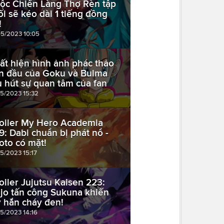
ộc Chiến Làng Thợ Rèn tập
ối sẽ kéo dài 1 tiếng đồng
!
05/2023 10:05
ất hiện hình ảnh phác thảo
n đầu của Goku và Bulma
u hút sự quan tâm của fan
05/2023 15:32
oiler My Hero Academia
9: Dabi chuẩn bị phát nổ -
oto có mặt!
05/2023 15:17
oiler Jujutsu Kaisen 223:
jo tấn công Sukuna khiến
y hắn cháy đen!
05/2023 14:16