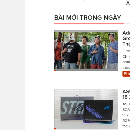
A
BÀI MỚI TRONG NGÀY
Ad
Gr
Th
Grow
Chr
phim
thư
Phi
AS
18 
ASU
SCA
vi x
509
tác 