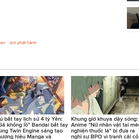
sen
lịch phát hành
ú bắt tay lịch sử 4 tỷ Yên:
Khung giờ khuya dậy sóng:
Gã khổng lồ" Bandai bắt tay
Anime "Nữ nhân vật tai mè
ùng Twin Engine sáng tạo
nghiện thuốc lá" bị đưa ra
hương hiệu Manga và
nghị sự BPO vì tranh cãi cổ