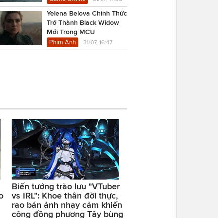
Yelena Belova Chính Thức
Trở Thành Black Widow
Mới Trong MCU
Phim Ảnh
31/07, 16:47
Biến tướng trào lưu "VTuber
o
vs IRL": Khoe thân đời thực,
rao bán ảnh nhạy cảm khiến
cộng đồng phương Tây bùng