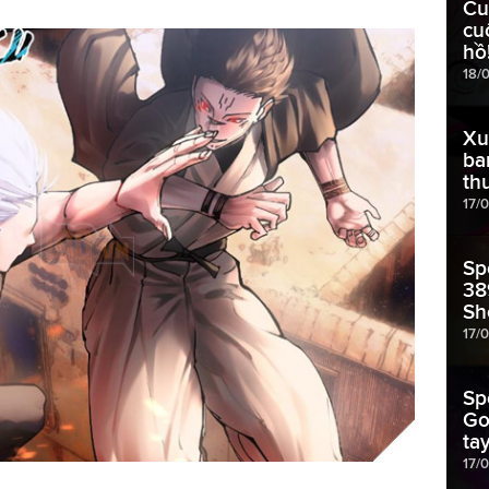
Cu
cu
hồ
18/
Xu
ba
th
17/
Sp
38
Sh
17/
Sp
Go
ta
17/