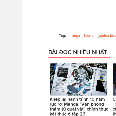
Tag:
manga
Spoiler
jujutsu kai
BÀI ĐỌC NHIỀU NHẤT
Khép lại hành trình 10 năm
C
rực rỡ: Manga "Văn phòng
"
thám tử quái vật" chính thức
c
kết thúc ở tập 26
t