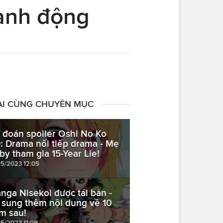
hành động
ÀI CÙNG CHUYÊN MỤC
 đoán spoiler Oshi No Ko
9: Drama nối tiếp drama - Mẹ
by tham gia 15-Year Lie!
05/2023 12:05
nga Nisekoi được tái bản -
 sung thêm nội dung về 10
m sau!
05/2023 11:09