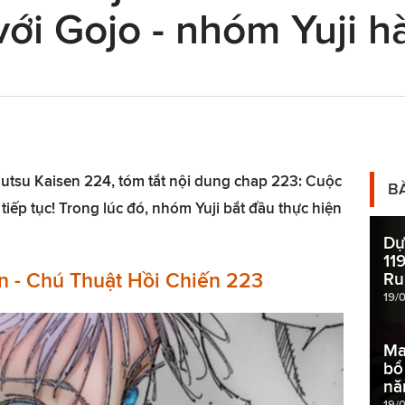
 với Gojo - nhóm Yuji 
ujutsu Kaisen 224, tóm tắt nội dung chap 223: Cuộc
B
iếp tục! Trong lúc đó, nhóm Yuji bắt đầu thực hiện
Dự
11
en - Chú Thuật Hồi Chiến 223
Ru
19/
Ma
bổ
nă
19/