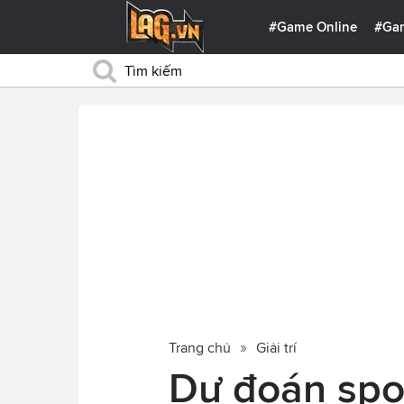
#Game Online
#Ga
Trang chủ
Giải trí
Dự đoán spoi