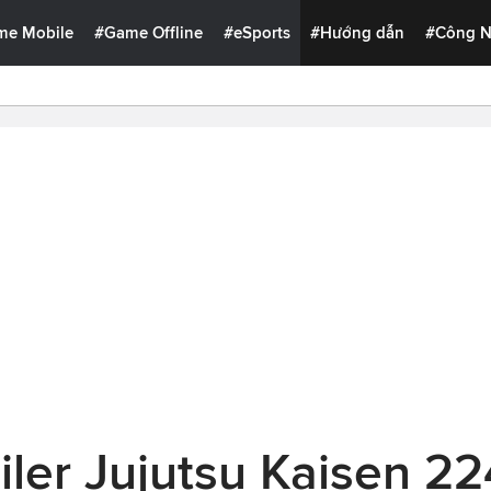
me Mobile
#Game Offline
#eSports
#Hướng dẫn
#Công 
ler Jujutsu Kaisen 2