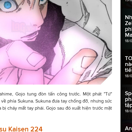
Nh
Ze
ph
Ma
18/
TO
nà
ti
18/
Sp
tahime, Gojo tung đòn tấn công trước. Một phát "Tử"
ph
 về phía Sukuna. Sukuna đưa tay chống đỡ, nhưng sức
tập
 bị cháy mất tay phải. Gojo sau đó xuất hiện trước mặt
18/
An
tsu Kaisen 224