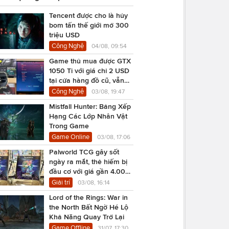
Tencent được cho là hủy
bom tấn thế giới mở 300
triệu USD
Công Nghệ
04/08, 09:54
Game thủ mua được GTX
1050 Ti với giá chỉ 2 USD
tại cửa hàng đồ cũ, vẫn
chạy Cyberpunk 2077
Công Nghệ
03/08, 19:47
Mistfall Hunter: Bảng Xếp
Hạng Các Lớp Nhân Vật
Trong Game
Game Online
03/08, 17:06
Palworld TCG gây sốt
ngày ra mắt, thẻ hiếm bị
đầu cơ với giá gần 4.000
USD
Giải trí
03/08, 16:14
Lord of the Rings: War in
the North Bất Ngờ Hé Lộ
Khả Năng Quay Trở Lại
Game Offline
31/07, 17:30