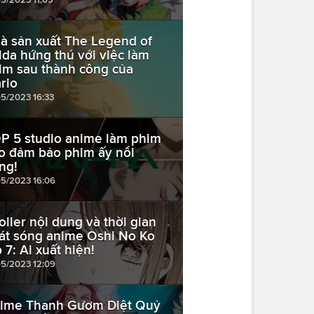
à sản xuất The Legend of
lda hứng thú với việc làm
im sau thành công của
rio
05/2023 16:33
P 5 studio anime làm phim
o đảm bảo phim ấy nổi
ếng!
05/2023 16:06
oiler nội dung và thời gian
át sóng anime Oshi No Ko
 7: Ai xuất hiện!
05/2023 12:09
ime Thanh Gươm Diệt Quỷ