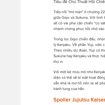
Tiêu đề Chú Thuật Hồi Chiến 
Tiếp nối "mở màn" ở chương 223
giữa Gojo và Sukuna. Với tình 
sẽ có vài pha cận chiến "cọ sá
nhanh chóng phục hồi nhờ vào
Trong lúc Gojo chiến đấu, nhóm
lý Kenjaku. Về phần Yuji, việc 
Theo nhiều dự đoán, Yuji có th
Sukuna hay Kenjaku và thực hiện
thú vị.
Với một kẻ mưu mô như Kenjaku 
diện có thể sẽ bí mật hoạt độn
vẫn khá là mơ hồ nên ta sẽ phả
hành tung của hắn.
Spoiler Jujutsu Kais