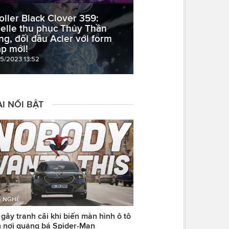
oiler Black Clover 359:
elle thu phục Thủy Thần
ng, đối đầu Acier với form
áp mới!
05/2023 13:52
I NỔI BẬT
 NGHỆ
ây tranh cãi khi biến màn hình ô tô
 nơi quảng bá Spider-Man