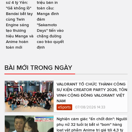
sử 4 tỷ Yên:
triệu bản in
"Gã khổng lồ"
toàn cầu:
Bandai bắt tay
Manga đình
cùng Twin
đám
Engine sáng
"Sakamoto
tạo thương
Days" tiến vào
hiệu Manga và
chặng đường
Anime hoàn
cao trào quyết
toàn mới
định
BÀI MỚI TRONG NGÀY
VALORANT TỔ CHỨC THÀNH CÔNG
SỰ KIỆN CREATOR PARTY 2026, TÔN
VINH CỘNG ĐỒNG VALORANT VIỆT
NAM
eSports
07/08/2026 14:33
Nghiện cảm giác "ấn chốt đơn": Người
phụ nữ 32 tuổi bị bắt vì "bom" hàng
loạt vật phẩm Anime trị giá tới 4,3 tỷ