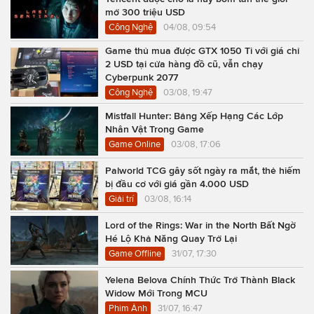
mở 300 triệu USD
Công Nghệ
04/08, 09:54
Game thủ mua được GTX 1050 Ti với giá chỉ
2 USD tại cửa hàng đồ cũ, vẫn chạy
Cyberpunk 2077
Công Nghệ
03/08, 19:47
Mistfall Hunter: Bảng Xếp Hạng Các Lớp
Nhân Vật Trong Game
Game Online
03/08, 17:06
Palworld TCG gây sốt ngày ra mắt, thẻ hiếm
bị đầu cơ với giá gần 4.000 USD
Giải trí
03/08, 16:14
Lord of the Rings: War in the North Bất Ngờ
Hé Lộ Khả Năng Quay Trở Lại
Game Offline
31/07, 17:30
Yelena Belova Chính Thức Trở Thành Black
Widow Mới Trong MCU
Phim Ảnh
31/07, 16:47