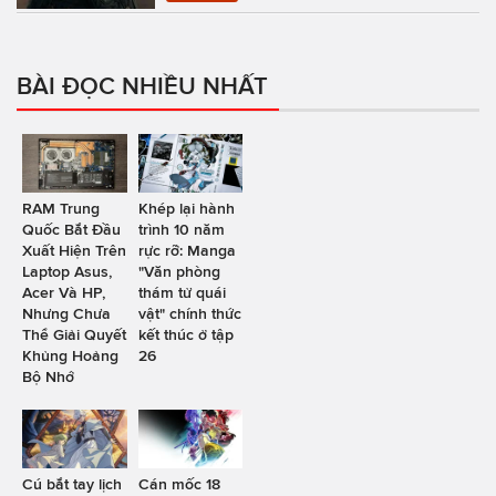
BÀI ĐỌC NHIỀU NHẤT
RAM Trung
Khép lại hành
Quốc Bắt Đầu
trình 10 năm
Xuất Hiện Trên
rực rỡ: Manga
Laptop Asus,
"Văn phòng
Acer Và HP,
thám tử quái
Nhưng Chưa
vật" chính thức
Thể Giải Quyết
kết thúc ở tập
Khủng Hoảng
26
Bộ Nhớ
Cú bắt tay lịch
Cán mốc 18