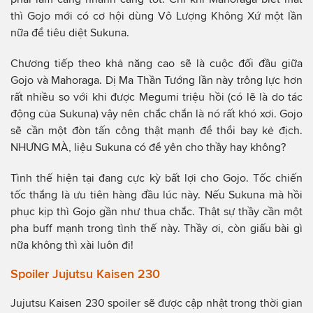
thì Gojo mới có cơ hội dùng Vô Lượng Không Xứ một lần
nữa để tiêu diệt Sukuna.
Chương tiếp theo khả năng cao sẽ là cuộc đối đầu giữa
Gojo và Mahoraga. Dị Ma Thần Tướng lần này trông lực hơn
rất nhiều so với khi được Megumi triệu hồi (có lẽ là do tác
động của Sukuna) vậy nên chắc chắn là nó rất khó xơi. Gojo
sẽ cần một đòn tấn công thật mạnh để thổi bay kẻ địch.
NHƯNG MÀ, liệu Sukuna có để yên cho thầy hay không?
Tình thế hiện tại đang cực kỳ bất lợi cho Gojo. Tốc chiến
tốc thắng là ưu tiên hàng đầu lúc này. Nếu Sukuna mà hồi
phục kịp thì Gojo gần như thua chắc. Thật sự thầy cần một
pha buff mạnh trong tình thế này. Thầy ơi, còn giấu bài gì
nữa không thì xài luôn đi!
Spoiler Jujutsu Kaisen 230
Jujutsu Kaisen 230 spoiler sẽ được cập nhật trong thời gian