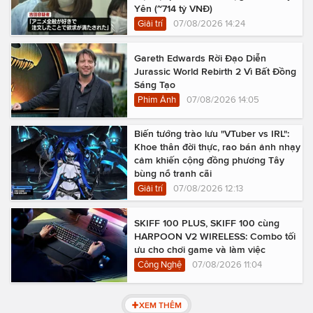
Yên (~714 tỷ VNĐ)
Giải trí
07/08/2026 14:24
Gareth Edwards Rời Đạo Diễn
Jurassic World Rebirth 2 Vì Bất Đồng
Sáng Tạo
Phim Ảnh
07/08/2026 14:05
Biến tướng trào lưu "VTuber vs IRL":
Khoe thân đời thực, rao bán ảnh nhạy
cảm khiến cộng đồng phương Tây
bùng nổ tranh cãi
Giải trí
07/08/2026 12:13
SKIFF 100 PLUS, SKIFF 100 cùng
HARPOON V2 WIRELESS: Combo tối
ưu cho chơi game và làm việc
Công Nghệ
07/08/2026 11:04
XEM THÊM