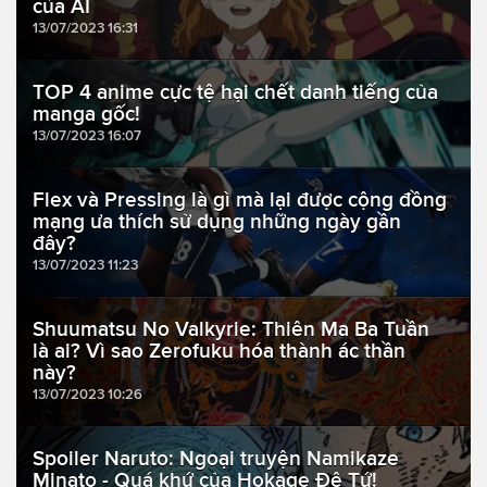
của AI
13/07/2023 16:31
TOP 4 anime cực tệ hại chết danh tiếng của
manga gốc!
13/07/2023 16:07
Flex và Pressing là gì mà lại được cộng đồng
mạng ưa thích sử dụng những ngày gần
đây?
13/07/2023 11:23
Shuumatsu No Valkyrie: Thiên Ma Ba Tuần
là ai? Vì sao Zerofuku hóa thành ác thần
này?
13/07/2023 10:26
Spoiler Naruto: Ngoại truyện Namikaze
Minato - Quá khứ của Hokage Đệ Tứ!