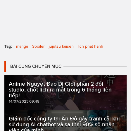
Tag:
manga
Spoiler
jujutsu kaisen
lịch phát hành
BÀI CÙNG CHUYÊN MỤC
Anime Nguyệt Đạo Dị Giới phần 2 đổi
studio, chốt lịch ra mắt trong 6 tháng liên
tiếp!
14/07/2023 09:48
Giám đốc công ty tại Ấn Độ gây tranh cãi khi
sử dụng AI chatbot và sa thải 90% số nhân
viên của mình