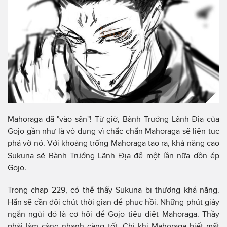
Mahoraga đã "vào sân"! Từ giờ, Bành Trướng Lãnh Địa của
Gojo gần như là vô dụng vì chắc chắn Mahoraga sẽ liên tục
phá vỡ nó. Với khoảng trống Mahoraga tạo ra, khả năng cao
Sukuna sẽ Bành Trướng Lãnh Địa để một lần nữa dồn ép
Gojo.
Trong chap 229, có thể thấy Sukuna bị thương khá nặng.
Hắn sẽ cần đôi chút thời gian để phục hồi. Những phút giây
ngắn ngủi đó là cơ hội để Gojo tiêu diệt Mahoraga. Thầy
phải làm càng nhanh càng tốt. Chỉ khi Mahoraga biết mất