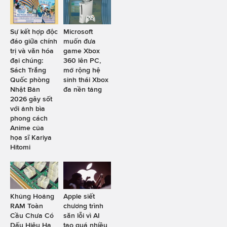
Sự kết hợp độc
Microsoft
đáo giữa chính
muốn đưa
trị và văn hóa
game Xbox
đại chúng:
360 lên PC,
Sách Trắng
mở rộng hệ
Quốc phòng
sinh thái Xbox
Nhật Bản
đa nền tảng
2026 gây sốt
với ảnh bìa
phong cách
Anime của
họa sĩ Kariya
Hitomi
Khủng Hoảng
Apple siết
RAM Toàn
chương trình
Cầu Chưa Có
săn lỗi vì AI
Dấu Hiệu Hạ
tạo quá nhiều