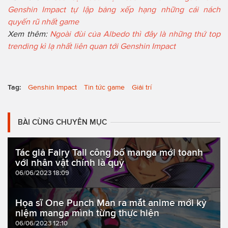
Genshin Impact tự lập bảng xếp hạng những cái nách
quyến rũ nhất game
Xem thêm:
Ngoài đùi của Albedo thì đây là những thứ top
trending kì lạ nhất liên quan tới Genshin Impact
Tag:
Genshin Impact
Tin tức game
Giải trí
BÀI CÙNG CHUYÊN MỤC
Tác giả Fairy Tail công bố manga mới toanh
với nhân vật chính là quỷ
06/06/2023 18:09
Họa sĩ One Punch Man ra mắt anime mới kỷ
niệm manga mình từng thực hiện
06/06/2023 12:10