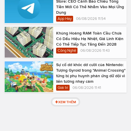
Store: CEO Cảnh Báo Chiêu Tống
Tiền Mới Có Thể Nhắm Vào Mọi Ứng
Dụng
App Hay
06/08/2026 11:54
Khủng Hoảng RAM Toàn Cầu Chưa
Có Dấu Hiệu Hạ Nhiệt, Giá Linh Kiện
Có Thể Tiếp Tục Tăng Đến 2028
Công Nghệ
06/08/2026 11:43
Sự cố dở khóc dở cười của Nintendo:
Tượng Gyroid trong "Animal Crossing"
từng bị phụ huynh phản ứng dữ dội vì
liên tưởng nhạy cảm
Giải trí
06/08/2026 11:41
XEM THÊM