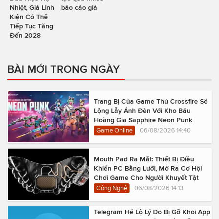
Nhiệt, Giá Linh
báo cáo giả
Kiện Có Thể
Tiếp Tục Tăng
Đến 2028
BÀI MỚI TRONG NGÀY
Trang Bị Của Game Thủ Crossfire Sẽ
Lộng Lẫy Ánh Đèn Với Kho Báu
Hoàng Gia Sapphire Neon Punk
Game Online
06/08/2026 14:40
Mouth Pad Ra Mắt: Thiết Bị Điều
Khiển PC Bằng Lưỡi, Mở Ra Cơ Hội
Chơi Game Cho Người Khuyết Tật
Công Nghệ
06/08/2026 14:13
Telegram Hé Lộ Lý Do Bị Gỡ Khỏi App