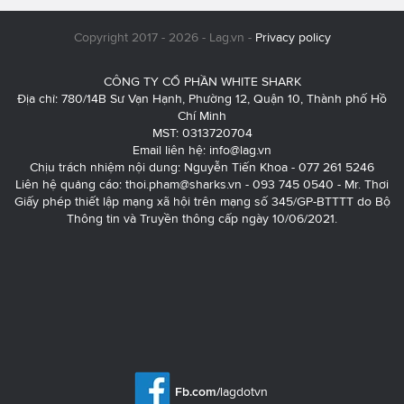
Copyright 2017 - 2026 - Lag.vn -
Privacy policy
CÔNG TY CỔ PHẦN WHITE SHARK
Địa chỉ: 780/14B Sư Vạn Hạnh, Phường 12, Quận 10, Thành phố Hồ
Chí Minh
MST: 0313720704
Email liên hệ:
info@lag.vn
Chịu trách nhiệm nội dung: Nguyễn Tiến Khoa - 077 261 5246
Liên hệ quảng cáo:
thoi.pham@sharks.vn
- 093 745 0540 - Mr. Thơi
Giấy phép thiết lập mạng xã hội trên mạng số 345/GP-BTTTT do Bộ
Thông tin và Truyền thông cấp ngày 10/06/2021.
Fb.com/
lagdotvn