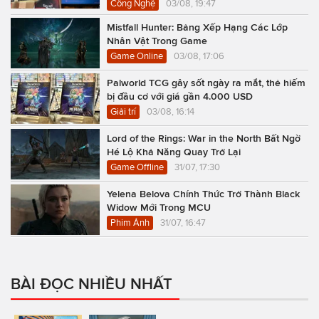
Công Nghệ
03/08, 19:47
Mistfall Hunter: Bảng Xếp Hạng Các Lớp
Nhân Vật Trong Game
Game Online
03/08, 17:06
Palworld TCG gây sốt ngày ra mắt, thẻ hiếm
bị đầu cơ với giá gần 4.000 USD
Giải trí
03/08, 16:14
Lord of the Rings: War in the North Bất Ngờ
Hé Lộ Khả Năng Quay Trở Lại
Game Offline
31/07, 17:30
Yelena Belova Chính Thức Trở Thành Black
Widow Mới Trong MCU
Phim Ảnh
31/07, 16:47
BÀI ĐỌC NHIỀU NHẤT