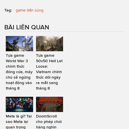
Tag:
game bắn súng
BÀI LIÊN QUAN
Tựa game
Tựa game
World War 3
50v50 Hell Let
chính thức
Loose:
đóng cửa, máy
Vietnam chính
chủ sẽ ngừng
thức dời ngày
hoạt động vào
ra mắt sang
tháng 8
tháng 8
Meta là gì? Tại
DoomScroll
sao Meta lại
cho phép chơi
quan trọng
hàng nghìn