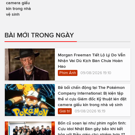
camera giấu
kín trong nhà
vệ sinh
BÀI MỚI TRONG NGÀY
Morgan Freeman Tiết Lộ Lý Do Vẫn
Nhận Vai Dù Kịch Bản Chưa Hoàn
Hảo
Phim Ảnh
09/08/2026 19:10
Bê bối chấn động tại The Pokémon
Company International: Bị kiện tập
thể vì cựu Giám đốc Kỹ thuật lén đặt
camera giấu kín trong nhà vệ sinh
Giải trí
09/08/2026 16:19
Bổn cũ soạn lại như phim ngôn tình:
Cựu idol Nhật Bản gây bão khi kết
hôn với thầy giáo chủ nhiệm hơn 17