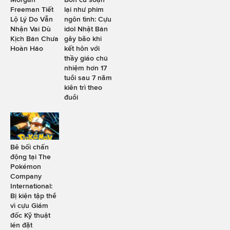
Freeman Tiết
lại như phim
Lộ Lý Do Vẫn
ngôn tình: Cựu
Nhận Vai Dù
idol Nhật Bản
Kịch Bản Chưa
gây bão khi
Hoàn Hảo
kết hôn với
thầy giáo chủ
nhiệm hơn 17
tuổi sau 7 năm
kiên trì theo
đuổi
Bê bối chấn
động tại The
Pokémon
Company
International:
Bị kiện tập thể
vì cựu Giám
đốc Kỹ thuật
lén đặt