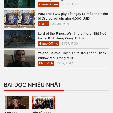
Game Online
03/08, 17:06
Palworld TCG gây sốt ngày ra mắt, thẻ hiếm
bị đầu cơ với giá gần 4.000 USD
Giải trí
03/08, 16:14
Lord of the Rings: War in the North Bất Ngờ
Hé Lộ Khả Năng Quay Trở Lại
Game Offline
31/07, 17:30
Yelena Belova Chính Thức Trở Thành Black
Widow Mới Trong MCU
Phim Ảnh
31/07, 16:47
BÀI ĐỌC NHIỀU NHẤT
Morgan
Bổn cũ soạn