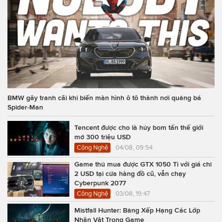
BMW gây tranh cãi khi biến màn hình ô tô thành nơi quảng bá
Spider-Man
Tencent được cho là hủy bom tấn thế giới
mở 300 triệu USD
Công Nghệ
04/08, 09:54
Game thủ mua được GTX 1050 Ti với giá chỉ
2 USD tại cửa hàng đồ cũ, vẫn chạy
Cyberpunk 2077
Công Nghệ
03/08, 19:47
Mistfall Hunter: Bảng Xếp Hạng Các Lớp
Nhân Vật Trong Game