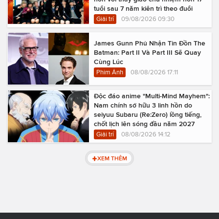
tuổi sau 7 năm kiên trì theo đuổi
Giải trí
09/08/2026 09:30
James Gunn Phủ Nhận Tin Đồn The
Batman: Part II Và Part III Sẽ Quay
Cùng Lúc
Phim Ảnh
08/08/2026 17:11
Độc đáo anime "Multi-Mind Mayhem":
Nam chính sở hữu 3 linh hồn do
seiyuu Subaru (Re:Zero) lồng tiếng,
chốt lịch lên sóng đầu năm 2027
Giải trí
08/08/2026 14:12
XEM THÊM