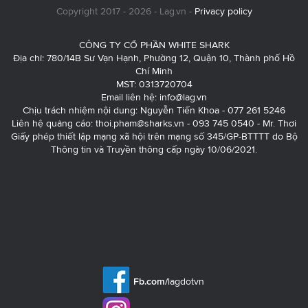
Copyright 2017 - 2026 - Lag.vn -
Privacy policy
CÔNG TY CỔ PHẦN WHITE SHARK
Địa chỉ: 780/14B Sư Vạn Hạnh, Phường 12, Quận 10, Thành phố Hồ
Chí Minh
MST: 0313720704
Email liên hệ:
info@lag.vn
Chịu trách nhiệm nội dung: Nguyễn Tiến Khoa - 077 261 5246
Liên hệ quảng cáo:
thoi.pham@sharks.vn
- 093 745 0540 - Mr. Thơi
Giấy phép thiết lập mạng xã hội trên mạng số 345/GP-BTTTT do Bộ
Thông tin và Truyền thông cấp ngày 10/06/2021.
Fb.com/
lagdotvn