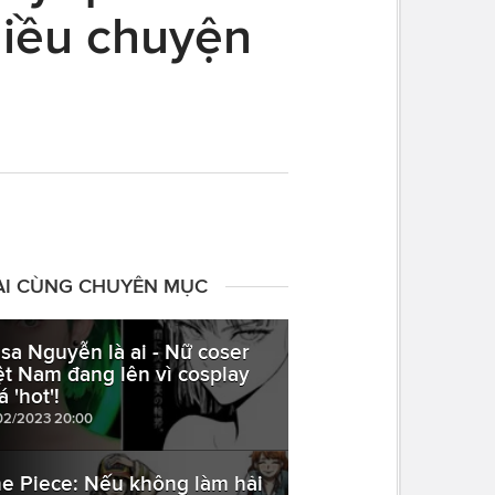
hiều chuyện
ÀI CÙNG CHUYÊN MỤC
isa Nguyễn là ai - Nữ coser
ệt Nam đang lên vì cosplay
 'hot'!
02/2023 20:00
e Piece: Nếu không làm hải