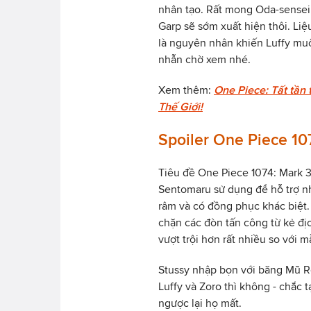
nhân tạo. Rất mong Oda-sensei 
Garp sẽ sớm xuất hiện thôi. Li
là nguyên nhân khiến Luffy muố
nhẫn chờ xem nhé.
Xem thêm:
One Piece: Tất tần 
Thế Giới!
Spoiler One Piece 10
Tiêu đề One Piece 1074: Mark 3
Sentomaru sử dụng để hỗ trợ 
râm và có đồng phục khác biệt
chặn các đòn tấn công từ kẻ đ
vượt trội hơn rất nhiều so với 
Stussy nhập bọn với băng Mũ 
Luffy và Zoro thì không - chắc t
ngược lại họ mất.