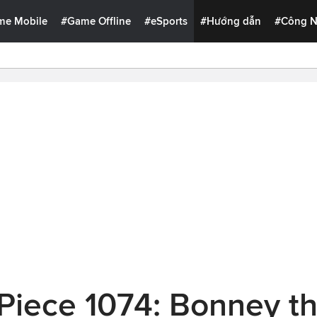
me Mobile
#Game Offline
#eSports
#Hướng dẫn
#Công 
 Piece 1074: Bonney t