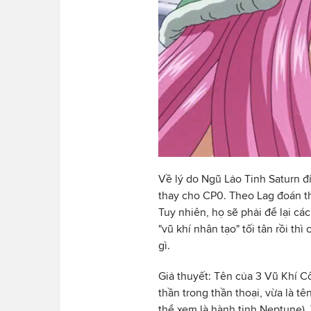
Về lý do Ngũ Lảo Tinh Saturn đí
thay cho CP0. Theo Lag đoán t
Tuy nhiên, họ sẽ phải để lại c
"vũ khí nhân tạo" tối tân rồi t
gì.
Giả thuyết: Tên của 3 Vũ Khí Cổ
thần trong thần thoại, vừa là t
thể xem là hành tinh Neptune). 