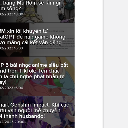
c, băng Mũ Rơm sẽ làm gì
ếm sống?
02/2023 18:00
fM xin lời khuyên từ
atGPT để nạp game không
 vợ mắng cái kết vẫn đắng
02/2023 16:30
P 5 bài nhạc anime siêu bắt
end trên TikTok: Tên chắc
n lạ chứ nghe phát nhận ra
ay!
02/2023 16:00
nart Genshin Impact: Khi các
ifu vạn người mê chuyển
ới thành husbando!
02/2023 20:00