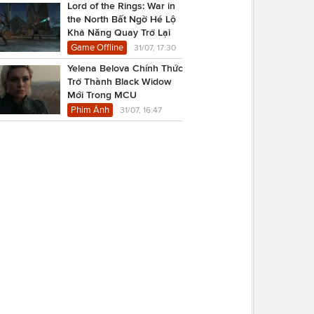
Lord of the Rings: War in
the North Bất Ngờ Hé Lộ
Khả Năng Quay Trở Lại
Game Offline
31/07, 17:30
Yelena Belova Chính Thức
Trở Thành Black Widow
Mới Trong MCU
Phim Ảnh
31/07, 16:47