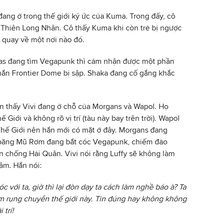
ang ở trong thế giới ký ức của Kuma. Trong đấy, cô
ên Thiên Long Nhân. Cô thấy Kuma khi còn trẻ bị ngược
 quay về một nơi nào đó.
ras đang tìm Vegapunk thì cảm nhận được một phần
hắn Frontier Dome bị sập. Shaka đang cố gắng khắc
hìn thấy Vivi đang ở chỗ của Morgans và Wapol. Họ
 Giới và không rõ vị trí (tàu này bay trên trời). Wapol
Thế Giới nên hắn mới có mặt ở đây. Morgans đang
 băng Mũ Rơm đang bắt cóc Vegapunk, chiếm đảo
 chống Hải Quân. Vivi nói rằng Luffy sẽ không làm
âm. Hắn nói:
 với ta, giờ thì lại đòn dạy ta cách làm nghề báo à? Ta
àm rung chuyển thế giới này. Tin đúng hay không không
 trí!