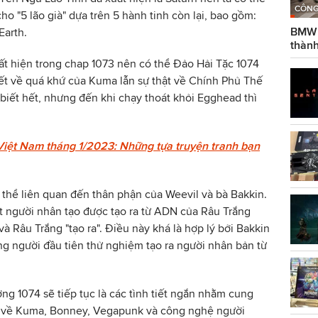
CÔNG
o "5 lão già" dựa trên 5 hành tinh còn lại, bao gồm:
BMW g
Earth.
thành
 hiện trong chap 1073 nên có thể Đảo Hải Tặc 1074
iết về quá khứ của Kuma lẫn sự thật về Chính Phủ Thế
 biết hết, nhưng đến khi chạy thoát khỏi Egghead thì
Việt Nam tháng 1/2023: Những tựa truyện tranh bạn
thể liên quan đến thân phận của Weevil và bà Bakkin.
t người nhân tạo được tạo ra từ ADN của Râu Trắng
và Râu Trắng "tạo ra". Điều này khá là hợp lý bởi Bakkin
g người đầu tiên thử nghiệm tạo ra người nhân bản từ
ơng 1074 sẽ tiếp tục là các tình tiết ngắn nhằm cung
ả về Kuma, Bonney, Vegapunk và công nghệ người