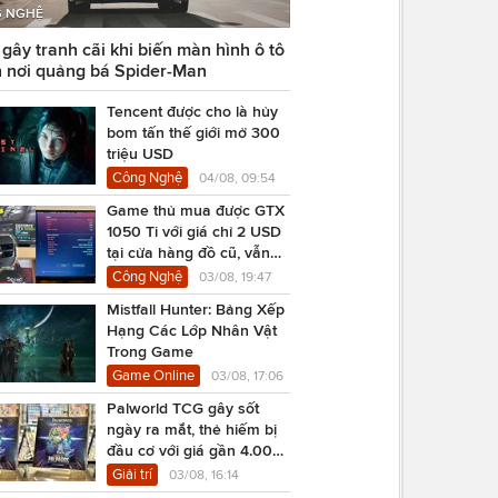
 NGHỆ
ây tranh cãi khi biến màn hình ô tô
 nơi quảng bá Spider-Man
Tencent được cho là hủy
bom tấn thế giới mở 300
triệu USD
Công Nghệ
04/08, 09:54
Game thủ mua được GTX
1050 Ti với giá chỉ 2 USD
tại cửa hàng đồ cũ, vẫn
chạy Cyberpunk 2077
Công Nghệ
03/08, 19:47
Mistfall Hunter: Bảng Xếp
Hạng Các Lớp Nhân Vật
Trong Game
Game Online
03/08, 17:06
Palworld TCG gây sốt
ngày ra mắt, thẻ hiếm bị
đầu cơ với giá gần 4.000
USD
Giải trí
03/08, 16:14