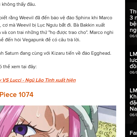
ì không thấy đâu.
Th
3 
 biết rằng Weevil đã đến bảo vệ đảo Sphinx khi Marco
bệ
, cơ mà Weevil bị Lục Ngưu bắt đi. Bà Bakkin xuất
ng
 và con trai những thứ "họ được trao cho". Marco nghi
06/
hể đến hỏi Vegapunk để có câu trả lời.
nh Saturn đang cùng với Kizaru tiến về đảo Egghead.
LM
lư
đồ
ó thể xem tại đây:
06/
 VS Lucci - Ngũ Lão Tinh xuất hiện
LM
Piece 1074
Kh
đặ
N
06/
Fa