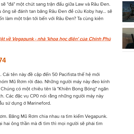
sẽ "đá" một chút sang trận đấu giữa Law và Râu Đen.
ệu ông sẽ đánh tan băng Râu Đen để cứu Koby hay... sẽ
n làm một trận tới bến với Râu Đen? Ta cùng kiên
tật về Vegapunk - nhà 'khoa học điên' của Chính Phủ
74
. Cái tên này đề cập đến 50 Pacifista thế hệ mới
nhóm Mũ Rơm rời đảo. Những người máy này đeo kính
. Chúng có một chiêu tên là "Khiên Bong Bóng" ngăn
ịch. Các đặc vụ CP0 nói rằng những người máy này
mẫu sử dụng ở Marineford.
Rơm. Băng Mũ Rơm chia nhau ra tìm kiếm Vegapunk.
ại hai ông thần mà đi tìm thì mọi người sẽ phải tìm