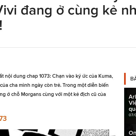
Vivi đang ở cùng kẻ n
!
tắt nội dung chap 1073: Chạn vào ký ức của Kuma,
B
của cha mình ngày còn trẻ. Trong một diễn biến
ang ở chỗ Morgans cùng với một kẻ địch cũ của
Ar
Vi
quá
07/
73
On