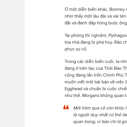
Ở một diễn biến khác, Bonney đ
nhìn thấy một lâu đài và vài t
đãi và đánh đập hòng buộc ông
Tại phòng thí nghiệm, Pythago
tòa nhà đang bị phá hủy. Rào c
phục sự cố.
Trong các diễn biến cuối, ta n
đang ở trên tàu của Thời Báo Thế
cũng đang lẩn trốn Chính Phủ 
muốn viết một bài báo về việc
Egghead và chuẩn bị cuộc chiến
như thế. Morgans không quan t
Mới hôm qua cô còn khóc lóc
là người duy nhất có thể l
quan trọng, vì báo chí là giải