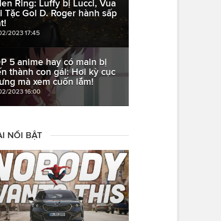
den Ring: Luffy bị Lucci, Vua
i Tặc Gol D. Roger hành sấp
t!
02/2023 17:45
P 5 anime hay có main bị
ến thành con gái: Hơi kỳ cục
ưng mà xem cuốn lắm!
02/2023 16:00
I NỔI BẬT