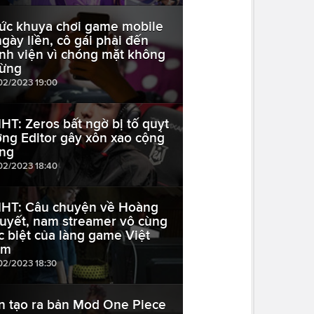
ức khuya chơi game mobile
ngày liền, cô gái phải đến
nh viện vì chóng mặt không
ừng
02/2023 19:00
HT: Zeros bất ngờ bị tố quỵt
ơng Editor gây xôn xao cộng
ng
02/2023 18:40
HT: Câu chuyện về Hoàng
uyết, nam streamer vô cùng
c biệt của làng game Việt
am
02/2023 18:30
n tạo ra bản Mod One Piece