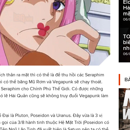
El
Hả
mặ
06/
TO
bi
nh
06/
ch thân ra mặt thì có thể là để thu hồi các Seraphim
BÀ
hì có thể băng Mũ Rơm và Vegapunk sẽ chạy thoát.
ác Seraphim cho Chính Phủ Thế Giới. Có được những
hì có lẽ Hải Quân cũng sẽ không truy đuổi Vegapunk làm
 Đại là Pluton, Poseidon và Uranus. Đây vừa là 3 vị
ên gọi của 3/8 hành tinh thuộc Hệ Mặt Trời (Poseidon có
Tên Ngũ Lão Tinh đã xuất hiện là Saturn nên ta có thể