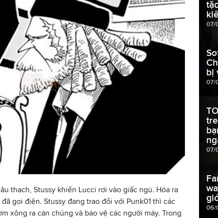
tặ
ki
07/
So
Ch
bị
07/
TO
tr
bạ
ng
07/
Fa
wa
âu thạch, Stussy khiến Lucci rơi vào giấc ngủ. Hóa ra
gi
ã gọi điện. Stussy đang trao đổi với Punk01 thì các
06/
m xông ra cản chúng và bảo vệ các người máy. Trong