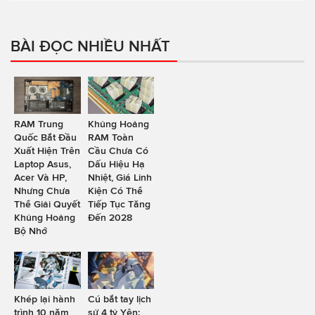
BÀI ĐỌC NHIỀU NHẤT
RAM Trung
Khủng Hoảng
Quốc Bắt Đầu
RAM Toàn
Xuất Hiện Trên
Cầu Chưa Có
Laptop Asus,
Dấu Hiệu Hạ
Acer Và HP,
Nhiệt, Giá Linh
Nhưng Chưa
Kiện Có Thể
Thể Giải Quyết
Tiếp Tục Tăng
Khủng Hoảng
Đến 2028
Bộ Nhớ
Khép lại hành
Cú bắt tay lịch
trình 10 năm
sử 4 tỷ Yên: