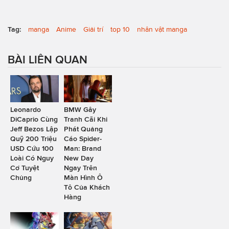
Tag:
manga
Anime
Giải trí
top 10
nhân vật manga
BÀI LIÊN QUAN
Leonardo
BMW Gây
DiCaprio Cùng
Tranh Cãi Khi
Jeff Bezos Lập
Phát Quảng
Quỹ 200 Triệu
Cáo Spider-
USD Cứu 100
Man: Brand
Loài Có Nguy
New Day
Cơ Tuyệt
Ngay Trên
Chủng
Màn Hình Ô
Tô Của Khách
Hàng