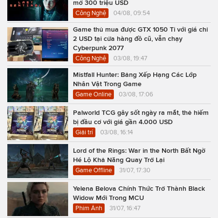
mở 300 triệu USD
Công Nghệ
04/08, 09:54
Game thủ mua được GTX 1050 Ti với giá chỉ
2 USD tại cửa hàng đồ cũ, vẫn chạy
Cyberpunk 2077
Công Nghệ
03/08, 19:47
Mistfall Hunter: Bảng Xếp Hạng Các Lớp
Nhân Vật Trong Game
Game Online
03/08, 17:06
Palworld TCG gây sốt ngày ra mắt, thẻ hiếm
bị đầu cơ với giá gần 4.000 USD
Giải trí
03/08, 16:14
Lord of the Rings: War in the North Bất Ngờ
Hé Lộ Khả Năng Quay Trở Lại
Game Offline
31/07, 17:30
Yelena Belova Chính Thức Trở Thành Black
Widow Mới Trong MCU
Phim Ảnh
31/07, 16:47