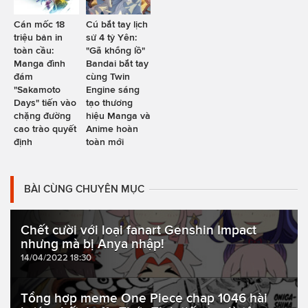
Cán mốc 18
Cú bắt tay lịch
triệu bản in
sử 4 tỷ Yên:
toàn cầu:
"Gã khổng lồ"
Manga đình
Bandai bắt tay
đám
cùng Twin
"Sakamoto
Engine sáng
Days" tiến vào
tạo thương
chặng đường
hiệu Manga và
cao trào quyết
Anime hoàn
định
toàn mới
BÀI CÙNG CHUYÊN MỤC
Chết cười với loại fanart Genshin Impact
nhưng mà bị Anya nhập!
14/04/2022 18:30
Tổng hợp meme One Piece chap 1046 hài