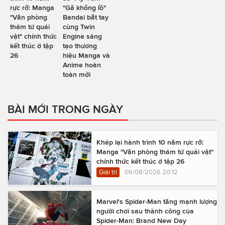
rực rỡ: Manga
"Gã khổng lồ"
"Văn phòng
Bandai bắt tay
thám tử quái
cùng Twin
vật" chính thức
Engine sáng
kết thúc ở tập
tạo thương
26
hiệu Manga và
Anime hoàn
toàn mới
BÀI MỚI TRONG NGÀY
Khép lại hành trình 10 năm rực rỡ:
Manga "Văn phòng thám tử quái vật"
chính thức kết thúc ở tập 26
Giải trí
06/08/2026 20:12
Marvel's Spider-Man tăng mạnh lượng
người chơi sau thành công của
Spider-Man: Brand New Day