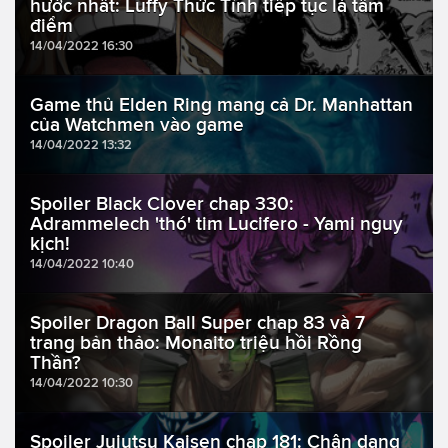
hước nhất: Luffy Thức Tỉnh tiếp tục là tâm
điểm
14/04/2022 16:30
Game thủ Elden Ring mang cả Dr. Manhattan
của Watchmen vào game
14/04/2022 13:32
Spoiler Black Clover chap 330:
Adrammelech 'thó' tim Lucifero - Yami nguy
kịch!
14/04/2022 10:40
Spoiler Dragon Ball Super chap 83 và 7
trang bản thảo: Monaito triệu hồi Rồng
Thần?
14/04/2022 10:30
Spoiler Jujutsu Kaisen chap 181: Chân dạng