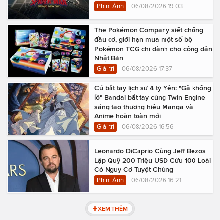
Phim Ảnh
06/08/2026 19:03
The Pokémon Company siết chống
đầu cơ, giới hạn mua một số bộ
Pokémon TCG chỉ dành cho công dân
Nhật Bản
Giải trí
06/08/2026 17:37
Cú bắt tay lịch sử 4 tỷ Yên: "Gã khổng
lồ" Bandai bắt tay cùng Twin Engine
sáng tạo thương hiệu Manga và
Anime hoàn toàn mới
Giải trí
06/08/2026 16:56
Leonardo DiCaprio Cùng Jeff Bezos
Lập Quỹ 200 Triệu USD Cứu 100 Loài
Có Nguy Cơ Tuyệt Chủng
Phim Ảnh
06/08/2026 16:21
XEM THÊM