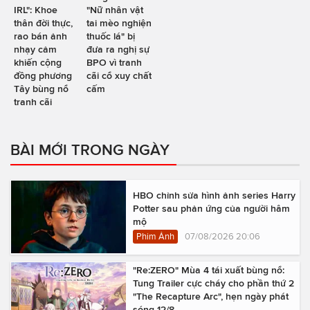
IRL": Khoe
"Nữ nhân vật
thân đời thực,
tai mèo nghiện
rao bán ảnh
thuốc lá" bị
nhạy cảm
đưa ra nghị sự
khiến cộng
BPO vì tranh
đồng phương
cãi cổ xuy chất
Tây bùng nổ
cấm
tranh cãi
BÀI MỚI TRONG NGÀY
HBO chỉnh sửa hình ảnh series Harry
Potter sau phản ứng của người hâm
mộ
Phim Ảnh
07/08/2026 20:06
"Re:ZERO" Mùa 4 tái xuất bùng nổ:
Tung Trailer cực cháy cho phần thứ 2
"The Recapture Arc", hẹn ngày phát
sóng 12/8