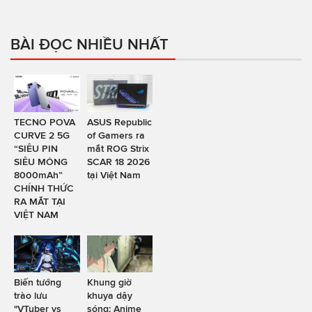
BÀI ĐỌC NHIỀU NHẤT
TECNO POVA
ASUS Republic
CURVE 2 5G
of Gamers ra
“SIÊU PIN
mắt ROG Strix
SIÊU MỎNG
SCAR 18 2026
8000mAh”
tại Việt Nam
CHÍNH THỨC
RA MẮT TẠI
VIỆT NAM
Biến tướng
Khung giờ
trào lưu
khuya dậy
"VTuber vs
sóng: Anime