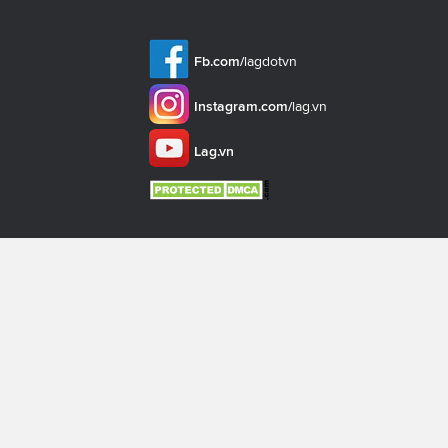
Fb.com/
lagdotvn
Instagram.com/
lag.vn
Lag.vn