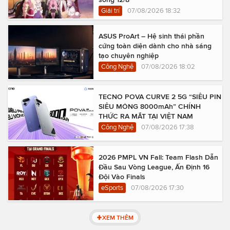
Giải trí
07/08/2026 18:32
ASUS ProArt – Hệ sinh thái phần
cứng toàn diện dành cho nhà sáng
tạo chuyên nghiệp
Công Nghệ
07/08/2026 18:02
TECNO POVA CURVE 2 5G “SIÊU PIN
SIÊU MỎNG 8000mAh” CHÍNH
THỨC RA MẮT TẠI VIỆT NAM
Công Nghệ
07/08/2026 17:38
2026 PMPL VN Fall: Team Flash Dẫn
Đầu Sau Vòng League, Ấn Định 16
Đội Vào Finals
eSports
07/08/2026 17:30
XEM THÊM