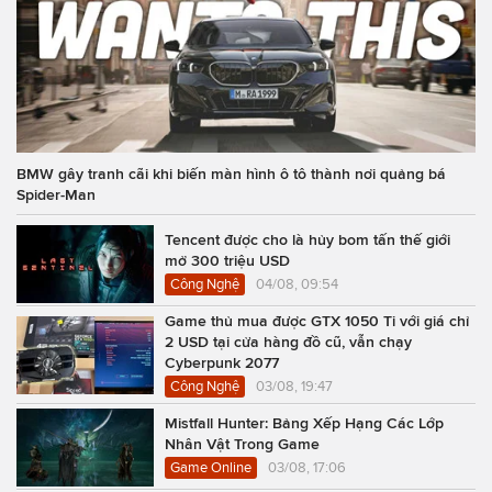
BMW gây tranh cãi khi biến màn hình ô tô thành nơi quảng bá
Spider-Man
Tencent được cho là hủy bom tấn thế giới
mở 300 triệu USD
Công Nghệ
04/08, 09:54
Game thủ mua được GTX 1050 Ti với giá chỉ
2 USD tại cửa hàng đồ cũ, vẫn chạy
Cyberpunk 2077
Công Nghệ
03/08, 19:47
Mistfall Hunter: Bảng Xếp Hạng Các Lớp
Nhân Vật Trong Game
Game Online
03/08, 17:06