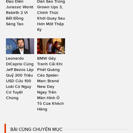
Đạo Diễn
Dàn Sao Trong
Jurassic World
Grown Ups 3,
Rebirth 2 Vì
Chính Thức
Bất Đồng
Khởi Quay Sau
Sáng Tạo
Hơn Một Thập
Kỷ
Leonardo
BMW Gây
DiCaprio Cùng
Tranh Cãi Khi
Jeff Bezos Lập
Phát Quảng
Quỹ 200 Triệu
Cáo Spider-
USD Cứu 100
Man: Brand
Loài Có Nguy
New Day
Cơ Tuyệt
Ngay Trên
Chủng
Màn Hình Ô
Tô Của Khách
Hàng
BÀI CÙNG CHUYÊN MỤC