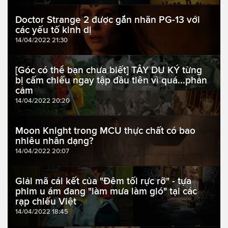
Doctor Strange 2 được gắn nhãn PG-13 với
các yếu tố kinh dị
14/04/2022 21:30
[Góc có thể bạn chưa biết] TÂY DU KÝ từng
bị cấm chiếu ngay tập đầu tiên vì quá...phản
cảm
14/04/2022 20:20
Moon Knight trong MCU thực chất có bao
nhiêu nhân dạng?
14/04/2022 20:07
Giải mã cái kết của "Đêm tối rực rỡ" - tựa
phim u ám đang "làm mưa làm gió" tại các
rạp chiếu Việt
14/04/2022 18:45