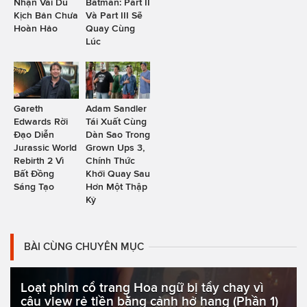
Nhận Vai Dù
Batman: Part II
Kịch Bản Chưa
Và Part III Sẽ
Hoàn Hảo
Quay Cùng
Lúc
Gareth
Adam Sandler
Edwards Rời
Tái Xuất Cùng
Đạo Diễn
Dàn Sao Trong
Jurassic World
Grown Ups 3,
Rebirth 2 Vì
Chính Thức
Bất Đồng
Khởi Quay Sau
Sáng Tạo
Hơn Một Thập
Kỷ
BÀI CÙNG CHUYÊN MỤC
Loạt phim cổ trang Hoa ngữ bị tẩy chay vì
câu view rẻ tiền bằng cảnh hở hang (Phần 1)