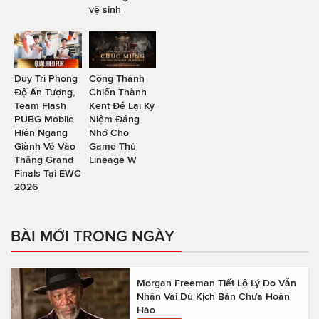
vệ sinh
Duy Trì Phong
Công Thành
Độ Ấn Tượng,
Chiến Thành
Team Flash
Kent Để Lại Kỷ
PUBG Mobile
Niệm Đáng
Hiên Ngang
Nhớ Cho
Giành Vé Vào
Game Thủ
Thẳng Grand
Lineage W
Finals Tại EWC
2026
BÀI MỚI TRONG NGÀY
Morgan Freeman Tiết Lộ Lý Do Vẫn
Nhận Vai Dù Kịch Bản Chưa Hoàn
Hảo