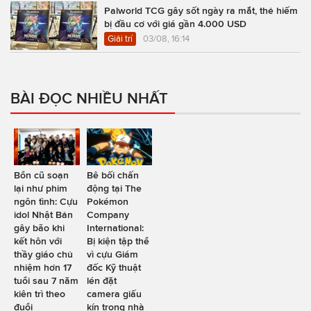
Palworld TCG gây sốt ngày ra mắt, thẻ hiếm
bị đầu cơ với giá gần 4.000 USD
Giải trí
03/08, 16:14
BÀI ĐỌC NHIỀU NHẤT
Bổn cũ soạn
Bê bối chấn
lại như phim
động tại The
ngôn tình: Cựu
Pokémon
idol Nhật Bản
Company
gây bão khi
International:
kết hôn với
Bị kiện tập thể
thầy giáo chủ
vì cựu Giám
nhiệm hơn 17
đốc Kỹ thuật
tuổi sau 7 năm
lén đặt
kiên trì theo
camera giấu
đuổi
kín trong nhà