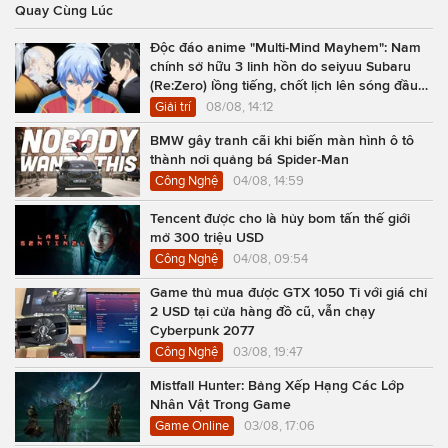
Quay Cùng Lúc
Độc đáo anime "Multi-Mind Mayhem": Nam
chính sở hữu 3 linh hồn do seiyuu Subaru
(Re:Zero) lồng tiếng, chốt lịch lên sóng đầu
năm 2027
Giải trí
08/08, 14:12
BMW gây tranh cãi khi biến màn hình ô tô
thành nơi quảng bá Spider-Man
Công Nghệ
04/08, 14:59
Tencent được cho là hủy bom tấn thế giới
mở 300 triệu USD
Công Nghệ
04/08, 09:54
Game thủ mua được GTX 1050 Ti với giá chỉ
2 USD tại cửa hàng đồ cũ, vẫn chạy
Cyberpunk 2077
Công Nghệ
03/08, 19:47
Mistfall Hunter: Bảng Xếp Hạng Các Lớp
Nhân Vật Trong Game
Game Online
03/08, 17:06