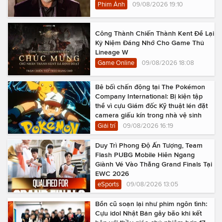
Phim Ảnh
09/08/2026 19:10
Công Thành Chiến Thành Kent Để Lại
Kỷ Niệm Đáng Nhớ Cho Game Thủ
Lineage W
Game Online
09/08/2026 18:08
Bê bối chấn động tại The Pokémon
Company International: Bị kiện tập
thể vì cựu Giám đốc Kỹ thuật lén đặt
camera giấu kín trong nhà vệ sinh
Giải trí
09/08/2026 16:19
Duy Trì Phong Độ Ấn Tượng, Team
Flash PUBG Mobile Hiên Ngang
Giành Vé Vào Thẳng Grand Finals Tại
EWC 2026
eSports
09/08/2026 13:05
Bổn cũ soạn lại như phim ngôn tình:
Cựu idol Nhật Bản gây bão khi kết