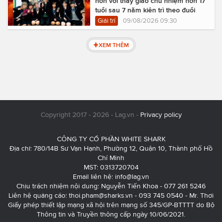
hôn với thầy giáo chủ nhiệm hơn 17
tuổi sau 7 năm kiên trì theo đuổi
Giải trí
09/08/2026 09:30
XEM THÊM
Copyright 2017 - 2026 - Lag.vn -
Privacy policy
CÔNG TY CỔ PHẦN WHITE SHARK
Địa chỉ: 780/14B Sư Vạn Hạnh, Phường 12, Quận 10, Thành phố Hồ
Chí Minh
MST: 0313720704
Email liên hệ:
info@lag.vn
Chịu trách nhiệm nội dung: Nguyễn Tiến Khoa - 077 261 5246
Liên hệ quảng cáo:
thoi.pham@sharks.vn
- 093 745 0540 - Mr. Thơi
Giấy phép thiết lập mạng xã hội trên mạng số 345/GP-BTTTT do Bộ
Thông tin và Truyền thông cấp ngày 10/06/2021.