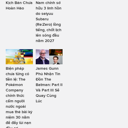
Kịch Bản Chưa
Nam chính sở
Hoàn Hảo
hữu 3 linh hồn
do seiyuu
Subaru
(Re:Zero) lồng
tiếng, chốt lịch
lên sóng đầu
năm 2027
Biện pháp
James Gunn
chưa từng có
Phủ Nhận Tin
tiền lệ: The
Đồn The
Pokémon
Batman: Part II
Company
Và Part III Sẽ
chính thức
Quay Cùng
cấm người
Lúc
nước ngoài
mua thẻ bài kỷ
niệm 30 năm
để đẩy lùi nạn