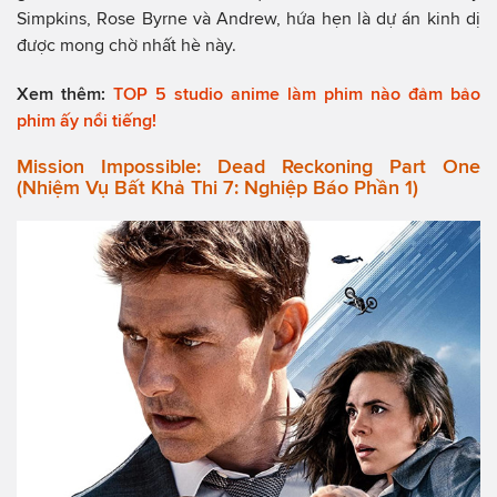
Simpkins, Rose Byrne và Andrew, hứa hẹn là dự án kinh dị
được mong chờ nhất hè này.
Xem thêm:
TOP 5 studio anime làm phim nào đảm bảo
phim ấy nổi tiếng!
Mission Impossible: Dead Reckoning Part One
(Nhiệm Vụ Bất Khả Thi 7: Nghiệp Báo Phần 1)