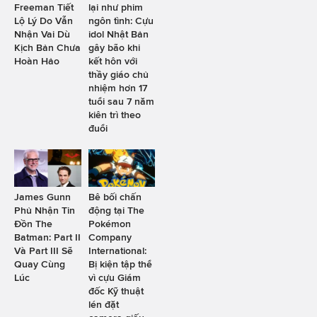
Freeman Tiết
lại như phim
Lộ Lý Do Vẫn
ngôn tình: Cựu
Nhận Vai Dù
idol Nhật Bản
Kịch Bản Chưa
gây bão khi
Hoàn Hảo
kết hôn với
thầy giáo chủ
nhiệm hơn 17
tuổi sau 7 năm
kiên trì theo
đuổi
James Gunn
Bê bối chấn
Phủ Nhận Tin
động tại The
Đồn The
Pokémon
Batman: Part II
Company
Và Part III Sẽ
International:
Quay Cùng
Bị kiện tập thể
Lúc
vì cựu Giám
đốc Kỹ thuật
lén đặt