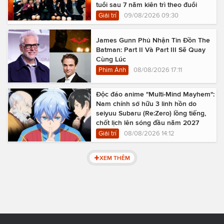
tuổi sau 7 năm kiên trì theo đuổi
Giải trí
09/08/2026 09:30
James Gunn Phủ Nhận Tin Đồn The
Batman: Part II Và Part III Sẽ Quay
Cùng Lúc
Phim Ảnh
08/08/2026 17:11
Độc đáo anime "Multi-Mind Mayhem":
Nam chính sở hữu 3 linh hồn do
seiyuu Subaru (Re:Zero) lồng tiếng,
chốt lịch lên sóng đầu năm 2027
Giải trí
08/08/2026 14:12
XEM THÊM