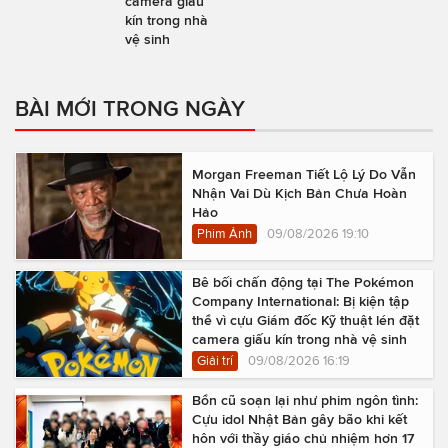
camera giấu
kín trong nhà
vệ sinh
BÀI MỚI TRONG NGÀY
Morgan Freeman Tiết Lộ Lý Do Vẫn
Nhận Vai Dù Kịch Bản Chưa Hoàn
Hảo
Phim Ảnh
09/08/2026 19:10
Bê bối chấn động tại The Pokémon
Company International: Bị kiện tập
thể vì cựu Giám đốc Kỹ thuật lén đặt
camera giấu kín trong nhà vệ sinh
Giải trí
09/08/2026 16:19
Bổn cũ soạn lại như phim ngôn tình:
Cựu idol Nhật Bản gây bão khi kết
hôn với thầy giáo chủ nhiệm hơn 17