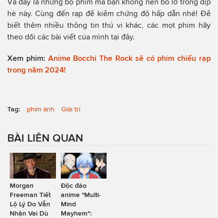
Và đây là những bộ phim mà bạn không nên bỏ lỡ trong dịp
hè này. Cùng đến rạp để kiểm chứng độ hấp dẫn nhé! Để
biết thêm nhiều thông tin thú vị khác, các mọt phim hãy
theo dõi các bài viết của mình tại đây.
Xem phim:
Anime Bocchi The Rock sẽ có phim chiếu rạp
trong năm 2024!
Tag:
phim ảnh
Giải trí
BÀI LIÊN QUAN
Morgan
Độc đáo
Freeman Tiết
anime "Multi-
Lộ Lý Do Vẫn
Mind
Nhận Vai Dù
Mayhem":