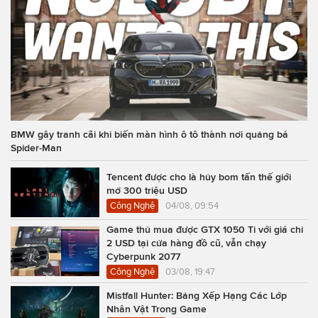
BMW gây tranh cãi khi biến màn hình ô tô thành nơi quảng bá
Spider-Man
Tencent được cho là hủy bom tấn thế giới
mở 300 triệu USD
Công Nghệ
04/08, 09:54
Game thủ mua được GTX 1050 Ti với giá chỉ
2 USD tại cửa hàng đồ cũ, vẫn chạy
Cyberpunk 2077
Công Nghệ
03/08, 19:47
Mistfall Hunter: Bảng Xếp Hạng Các Lớp
Nhân Vật Trong Game