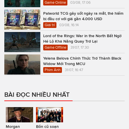
Game Online
03/08, 17:06
Palworld TCG gây sốt ngày ra mắt, thẻ hiếm
bị đầu cơ với giá gần 4.000 USD
Giải trí
03/08, 16:14
Lord of the Rings: War in the North Bất Ngờ
Hé Lộ Khả Năng Quay Trở Lại
Game Offline
31/07, 17:30
Yelena Belova Chính Thức Trở Thành Black
Widow Mới Trong MCU
Phim Ảnh
31/07, 16:47
BÀI ĐỌC NHIỀU NHẤT
Morgan
Bổn cũ soạn