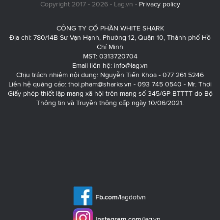
Copyright 2017 - 2026 - Lag.vn -
Privacy policy
CÔNG TY CỔ PHẦN WHITE SHARK
Địa chỉ: 780/14B Sư Vạn Hạnh, Phường 12, Quận 10, Thành phố Hồ
Chí Minh
MST: 0313720704
Email liên hệ:
info@lag.vn
Chịu trách nhiệm nội dung: Nguyễn Tiến Khoa - 077 261 5246
Liên hệ quảng cáo:
thoi.pham@sharks.vn
- 093 745 0540 - Mr. Thơi
Giấy phép thiết lập mạng xã hội trên mạng số 345/GP-BTTTT do Bộ
Thông tin và Truyền thông cấp ngày 10/06/2021.
Fb.com/
lagdotvn
Instagram.com/
lag.vn