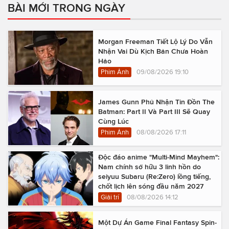
BÀI MỚI TRONG NGÀY
Morgan Freeman Tiết Lộ Lý Do Vẫn
Nhận Vai Dù Kịch Bản Chưa Hoàn
Hảo
Phim Ảnh
09/08/2026 19:10
James Gunn Phủ Nhận Tin Đồn The
Batman: Part II Và Part III Sẽ Quay
Cùng Lúc
Phim Ảnh
08/08/2026 17:11
Độc đáo anime "Multi-Mind Mayhem":
Nam chính sở hữu 3 linh hồn do
seiyuu Subaru (Re:Zero) lồng tiếng,
chốt lịch lên sóng đầu năm 2027
Giải trí
08/08/2026 14:12
Một Dự Án Game Final Fantasy Spin-