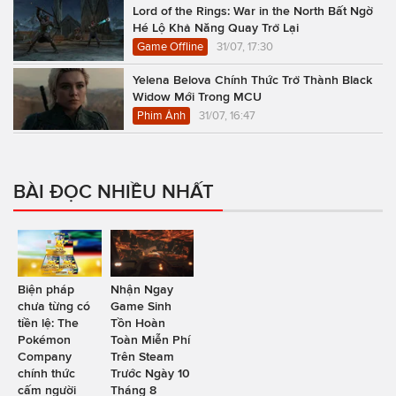
Lord of the Rings: War in the North Bất Ngờ
Hé Lộ Khả Năng Quay Trở Lại
Game Offline
31/07, 17:30
Yelena Belova Chính Thức Trở Thành Black
Widow Mới Trong MCU
Phim Ảnh
31/07, 16:47
BÀI ĐỌC NHIỀU NHẤT
Biện pháp
Nhận Ngay
chưa từng có
Game Sinh
tiền lệ: The
Tồn Hoàn
Pokémon
Toàn Miễn Phí
Company
Trên Steam
chính thức
Trước Ngày 10
cấm người
Tháng 8