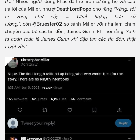
dài."
Nhiều người dùng khác đã thể hiện sự ủng hộ với câu
trả lời của Miller, như
@DeathLordPopo
cho rằng
"Vâng, tôi
hi vọng như vậy ... Chất lượng hơn số
lượng.",
còn
@Bruester02
so sánh Miller với nhà làm phim
chuyên bác bỏ cac tin đồn, James Gunn, khi nói rằng
"Anh
ta hoàn toàn là James Gunn khi đập tan các tin đồn, thật
tuyệt vời."