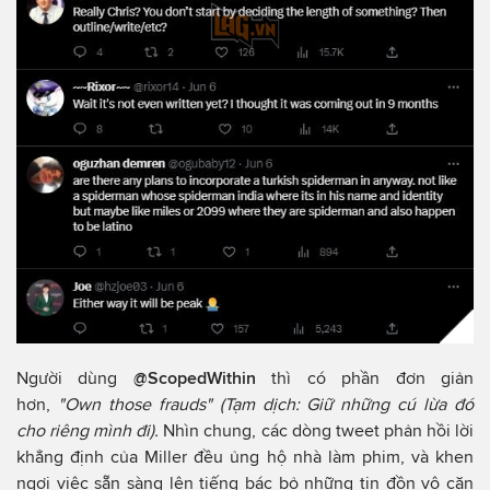
Người dùng
@ScopedWithin
thì có phần đơn giản
hơn,
"Own those frauds" (Tạm dịch: Giữ những cú lừa đó
cho riêng mình đi).
Nhìn chung, các dòng tweet phản hồi lời
khẳng định của Miller đều ủng hộ nhà làm phim, và khen
ngợi việc sẵn sàng lên tiếng bác bỏ những tin đồn vô căn