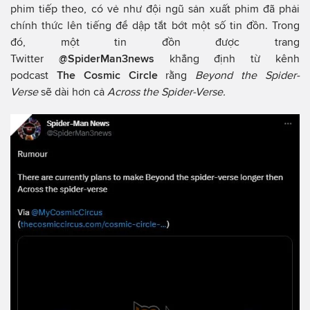
phim tiếp theo, có vẻ như đội ngũ sản xuất phim đã phải
chính thức lên tiếng để dập tắt bớt một số tin đồn. Trong
đó, một tin đồn được trang
Twitter
@SpiderMan3news
khẳng định từ kênh
podcast
The Cosmic Circle
rằng
Beyond the Spider-
Verse
sẽ dài hơn cả
Across the Spider-Verse.