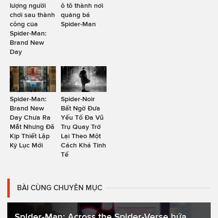
lượng người
ô tô thành nơi
chơi sau thành
quảng bá
công của
Spider-Man
Spider-Man:
Brand New
Day
Spider-Man:
Spider-Noir
Brand New
Bất Ngờ Đưa
Day Chưa Ra
Yếu Tố Đa Vũ
Mắt Nhưng Đã
Trụ Quay Trở
Kịp Thiết Lập
Lại Theo Một
Kỷ Lục Mới
Cách Khá Tinh
Tế
BÀI CÙNG CHUYÊN MỤC
Spider-Man: Across the Spider-Verse hứa