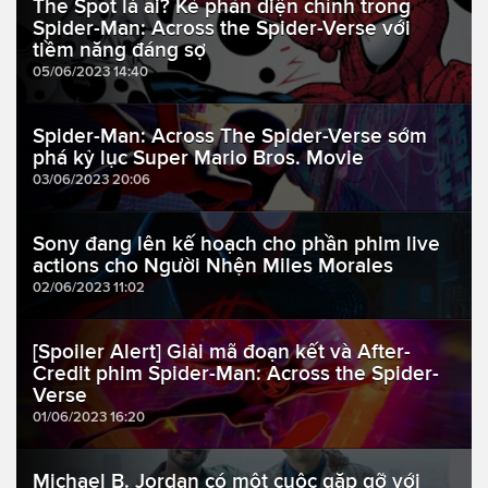
The Spot là ai? Kẻ phản diện chính trong
Spider-Man: Across the Spider-Verse với
tiềm năng đáng sợ
05/06/2023 14:40
Spider-Man: Across The Spider-Verse sớm
phá kỷ lục Super Mario Bros. Movie
03/06/2023 20:06
Sony đang lên kế hoạch cho phần phim live
actions cho Người Nhện Miles Morales
02/06/2023 11:02
[Spoiler Alert] Giải mã đoạn kết và After-
Credit phim Spider-Man: Across the Spider-
Verse
01/06/2023 16:20
Michael B. Jordan có một cuộc gặp gỡ với