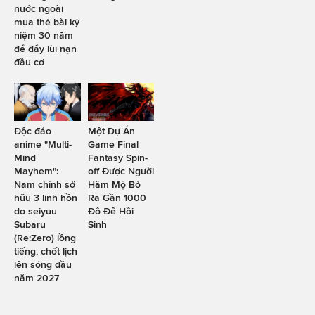
nước ngoài
mua thẻ bài kỷ
niệm 30 năm
để đẩy lùi nạn
đầu cơ
Độc đáo
Một Dự Án
anime "Multi-
Game Final
Mind
Fantasy Spin-
Mayhem":
off Được Người
Nam chính sở
Hâm Mộ Bỏ
hữu 3 linh hồn
Ra Gần 1000
do seiyuu
Đô Để Hồi
Subaru
Sinh
(Re:Zero) lồng
tiếng, chốt lịch
lên sóng đầu
năm 2027