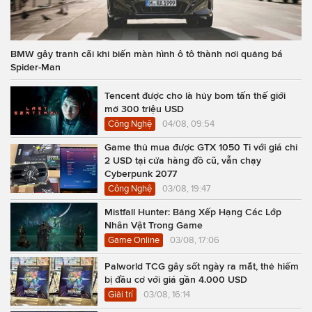
BMW gây tranh cãi khi biến màn hình ô tô thành nơi quảng bá
Spider-Man
Tencent được cho là hủy bom tấn thế giới
mở 300 triệu USD
Công Nghệ
04/08, 09:54
Game thủ mua được GTX 1050 Ti với giá chỉ
2 USD tại cửa hàng đồ cũ, vẫn chạy
Cyberpunk 2077
Công Nghệ
03/08, 19:47
Mistfall Hunter: Bảng Xếp Hạng Các Lớp
Nhân Vật Trong Game
Game Online
03/08, 17:06
Palworld TCG gây sốt ngày ra mắt, thẻ hiếm
bị đầu cơ với giá gần 4.000 USD
Giải trí
03/08, 16:14