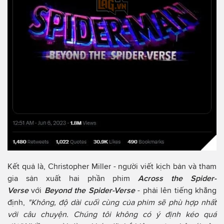
Kết quả là, Christopher Miller - người viết kịch bản và tham
gia sản xuất hai phần phim
Across the Spider-
Verse
với
Beyond the Spider-Verse
- phải lên tiếng khẳng
định,
"Không, độ dài cuối cùng của phim sẽ phù hợp nhất
với câu chuyện. Chúng tôi không có ý định kéo quá