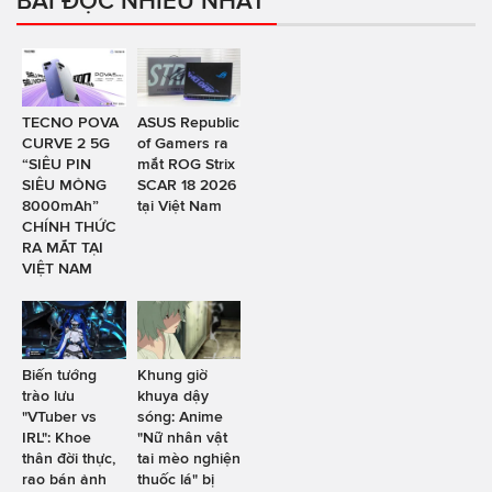
TECNO POVA
ASUS Republic
CURVE 2 5G
of Gamers ra
“SIÊU PIN
mắt ROG Strix
SIÊU MỎNG
SCAR 18 2026
8000mAh”
tại Việt Nam
CHÍNH THỨC
RA MẮT TẠI
VIỆT NAM
Biến tướng
Khung giờ
trào lưu
khuya dậy
"VTuber vs
sóng: Anime
IRL": Khoe
"Nữ nhân vật
thân đời thực,
tai mèo nghiện
rao bán ảnh
thuốc lá" bị