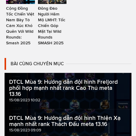
Cộng Đồng
Đông Đảo
Tốc Chiến Việt
Người Hâm
Nam Bày Tỏ
Mộ LMHT: Tốc
Cảm Xúc Khó
Chiến Góp
Quên Với Wild
Mặt Tại Wild
Rounds:
Rounds
Smash 2025
SMASH 2025
BÀI CÙNG CHUYÊN MỤC
DTCL Mùa 9: Hướng dẫn đội hình Freljord
phối hợp mạnh nhất rank Cao Thủ meta
13.16
15/08/2023 10:02
DTCL Mùa 9: Hướng dẫn đội hình Thiện Xạ
mạnh nhất rank Thách Đấu meta 13.16
15/08/2023 09:09