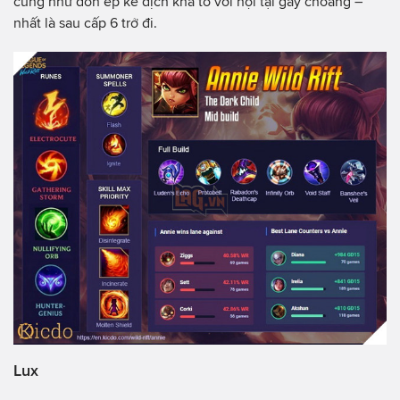
cũng như dồn ép kẻ địch khá tố với nội tại gây choáng –
nhất là sau cấp 6 trở đi.
Lux