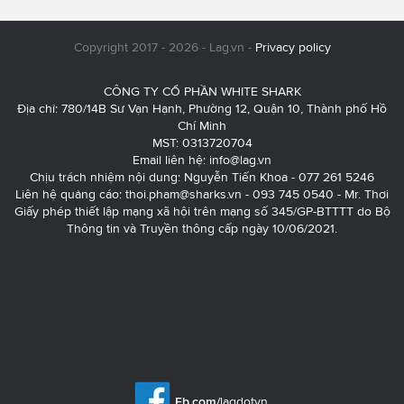
Copyright 2017 - 2026 - Lag.vn -
Privacy policy
CÔNG TY CỔ PHẦN WHITE SHARK
Địa chỉ: 780/14B Sư Vạn Hạnh, Phường 12, Quận 10, Thành phố Hồ
Chí Minh
MST: 0313720704
Email liên hệ:
info@lag.vn
Chịu trách nhiệm nội dung: Nguyễn Tiến Khoa - 077 261 5246
Liên hệ quảng cáo:
thoi.pham@sharks.vn
- 093 745 0540 - Mr. Thơi
Giấy phép thiết lập mạng xã hội trên mạng số 345/GP-BTTTT do Bộ
Thông tin và Truyền thông cấp ngày 10/06/2021.
Fb.com/
lagdotvn