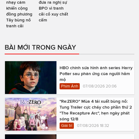
nhạy cảm
đưa ra nghị sự
khiến cộng
BPO vì tranh
đồng phương
cãi cổ xuy chất
Tây bùng nổ
cấm
tranh cãi
BÀI MỚI TRONG NGÀY
HBO chỉnh sửa hình ảnh series Harry
Potter sau phản ứng của người hâm
mộ
Phim Ảnh
07/08/2026 20:06
"Re:ZERO" Mùa 4 tái xuất bùng nổ:
Tung Trailer cực cháy cho phần thứ 2
"The Recapture Arc", hẹn ngày phát
sóng 12/8
Giải trí
07/08/2026 18:32