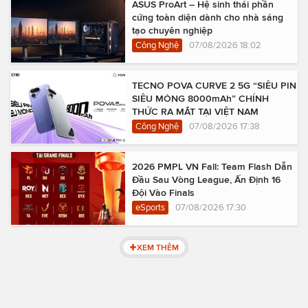
ASUS ProArt – Hệ sinh thái phần
cứng toàn diện dành cho nhà sáng
tạo chuyên nghiệp
Công Nghệ
07/08/2026 18:02
TECNO POVA CURVE 2 5G “SIÊU PIN
SIÊU MỎNG 8000mAh” CHÍNH
THỨC RA MẮT TẠI VIỆT NAM
Công Nghệ
07/08/2026 17:38
2026 PMPL VN Fall: Team Flash Dẫn
Đầu Sau Vòng League, Ấn Định 16
Đội Vào Finals
eSports
07/08/2026 17:30
XEM THÊM