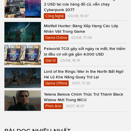
2 USD tại cửa hàng đồ cũ, vẫn chạy
Cyberpunk 2077
Công Nghệ
03/08, 19:47
Mistfall Hunter: Bảng Xếp Hạng Các Lớp
Nhân Vật Trong Game
Game Online
03/08, 17:06
Palworld TCG gây sốt ngày ra mắt, thẻ hiếm
bị đầu cơ với giá gần 4.000 USD
Giải trí
03/08, 16:14
Lord of the Rings: War in the North Bất Ngờ
Hé Lộ Khả Năng Quay Trở Lại
Game Offline
31/07, 17:30
Yelena Belova Chính Thức Trở Thành Black
Widow Mới Trong MCU
Phim Ảnh
31/07, 16:47
BÀI ĐỌC NHIỀU NHẤT