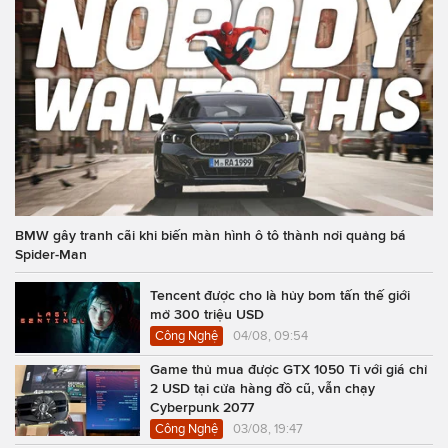
BMW gây tranh cãi khi biến màn hình ô tô thành nơi quảng bá
Spider-Man
Tencent được cho là hủy bom tấn thế giới
mở 300 triệu USD
Công Nghệ
04/08, 09:54
Game thủ mua được GTX 1050 Ti với giá chỉ
2 USD tại cửa hàng đồ cũ, vẫn chạy
Cyberpunk 2077
Công Nghệ
03/08, 19:47