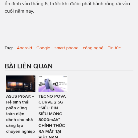
ổn định vào tháng 6, trước khi được phát hành rộng rãi vào
cuối năm nay.
Tag:
Android
Google
smart phone
công nghệ
Tin tức
BÀI LIÊN QUAN
ASUS ProArt –
TECNO POVA
Hệ sinh thái
CURVE 2 5G
phần cứng
“SIÊU PIN
toàn diện
SIÊU MỎNG
dành cho nhà
8000mAh”
sáng tạo
CHÍNH THỨC
chuyên nghiệp
RA MẮT TẠI
VIỆT NAM