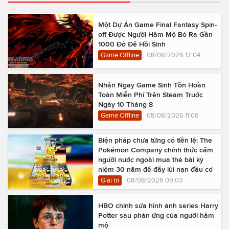
Một Dự Án Game Final Fantasy Spin-
off Được Người Hâm Mộ Bỏ Ra Gần
1000 Đô Để Hồi Sinh
Game Offline
08/08/2026 12:04
Nhận Ngay Game Sinh Tồn Hoàn
Toàn Miễn Phí Trên Steam Trước
Ngày 10 Tháng 8
Game Offline
08/08/2026 11:06
Biện pháp chưa từng có tiền lệ: The
Pokémon Company chính thức cấm
người nước ngoài mua thẻ bài kỷ
niệm 30 năm để đẩy lùi nạn đầu cơ
Giải trí
08/08/2026 09:03
HBO chỉnh sửa hình ảnh series Harry
Potter sau phản ứng của người hâm
mộ