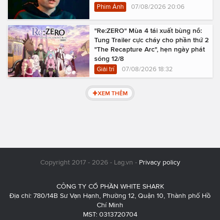
Phim Ảnh
07/08/2026 20:06
"Re:ZERO" Mùa 4 tái xuất bùng nổ:
Tung Trailer cực cháy cho phần thứ 2
"The Recapture Arc", hẹn ngày phát
sóng 12/8
Giải trí
07/08/2026 18:32
XEM THÊM
Copyright 2017 - 2026 - Lag.vn -
Privacy policy
CÔNG TY CỔ PHẦN WHITE SHARK
Địa chỉ: 780/14B Sư Vạn Hạnh, Phường 12, Quận 10, Thành phố Hồ
Chí Minh
MST: 0313720704