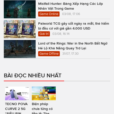
Mistfall Hunter: Bảng Xếp Hạng Các Lớp
Nhân Vật Trong Game
Game Online
03/08, 17:06
Palworld TCG gây sốt ngày ra mắt, thẻ hiếm
bị đầu cơ với giá gần 4.000 USD
Giải trí
03/08, 16:14
Lord of the Rings: War in the North Bất Ngờ
Hé Lộ Khả Năng Quay Trở Lại
Game Offline
31/07, 17:30
BÀI ĐỌC NHIỀU NHẤT
TECNO POVA
Biện pháp
CURVE 2 5G
chưa từng có
“SIÊU PIN
tiền lệ: The