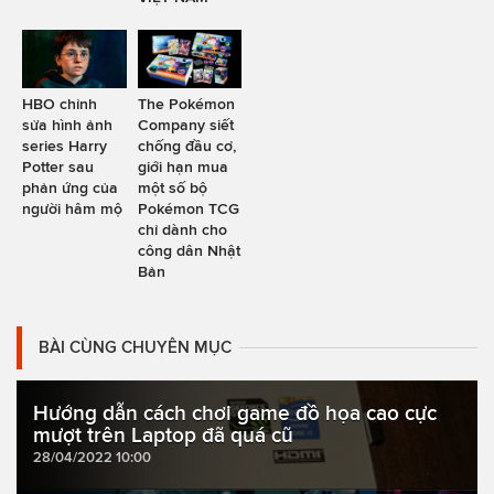
HBO chỉnh
The Pokémon
sửa hình ảnh
Company siết
series Harry
chống đầu cơ,
Potter sau
giới hạn mua
phản ứng của
một số bộ
người hâm mộ
Pokémon TCG
chỉ dành cho
công dân Nhật
Bản
BÀI CÙNG CHUYÊN MỤC
Hướng dẫn cách chơi game đồ họa cao cực
mượt trên Laptop đã quá cũ
28/04/2022 10:00