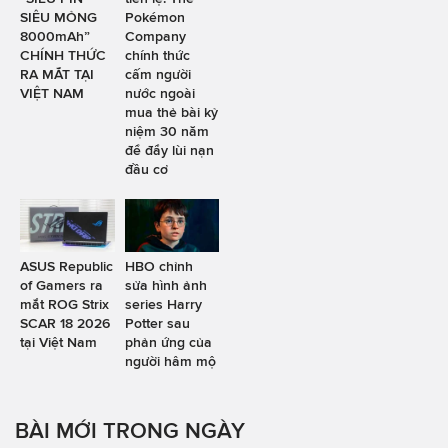
SIÊU MỎNG
Pokémon
8000mAh”
Company
CHÍNH THỨC
chính thức
RA MẮT TẠI
cấm người
VIỆT NAM
nước ngoài
mua thẻ bài kỷ
niệm 30 năm
để đẩy lùi nạn
đầu cơ
ASUS Republic
HBO chỉnh
of Gamers ra
sửa hình ảnh
mắt ROG Strix
series Harry
SCAR 18 2026
Potter sau
tại Việt Nam
phản ứng của
người hâm mộ
BÀI MỚI TRONG NGÀY