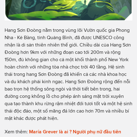
Hang Sơn Đoòng nằm trong vùng lõi Vườn quốc gia Phong
Nha - Kẻ Bàng, tỉnh Quảng Bình, đã được UNESCO công
nhận là di sản thiên nhiên thế giới. Chiều dài của Hang Sơn
Đoòng hơn 9km với những đoạn cao tới 200m và rộng
150m, đủ không gian cho cả một khối thành phố New York
hoàn chỉnh với những tòa nhà chọc trời 40 tầng. Hệ sinh
thái trong hang Sơn Đoòng đã khiến cả các nhà khoa học
và du khách phải kinh ngạc. Hang Sơn Đoòng rộng đến nỗi
bao trọn hệ thống sông ngòi và thời tiết bên trong, hai
đường cong khổng lồ cho phép ánh sáng mặt trời xuyên
qua tạo thành khu rừng rậm nhiệt đới tươi tốt và một hệ sinh
thái độc đáo, một số măng đá lớn cao hơn 70m và nhiều bí
mật khác được phát hiện.
Xem thêm:
María Grever là ai ? Người phụ nữ đầu tiên