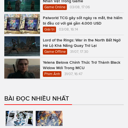
Nhân Vật Trong Game
Game Online
03/08, 17:06
Palworld TCG gây sốt ngày ra mắt, thẻ hiếm
bị đầu cơ với giá gần 4.000 USD
Giải trí
03/08, 16:14
Lord of the Rings: War in the North Bất Ngờ
Hé Lộ Khả Năng Quay Trở Lại
Game Offline
31/07, 17:30
Yelena Belova Chính Thức Trở Thành Black
Widow Mới Trong MCU
Phim Ảnh
31/07, 16:47
BÀI ĐỌC NHIỀU NHẤT