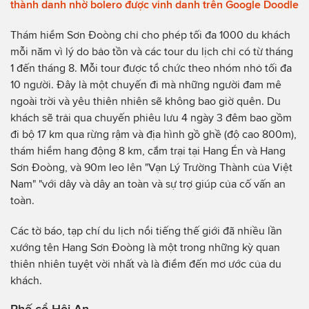
thành danh nhờ bolero được vinh danh trên Google Doodle
Thám hiểm Sơn Đoòng chỉ cho phép tối đa 1000 du khách
mỗi năm vì lý do bảo tồn và các tour du lịch chỉ có từ tháng
1 đến tháng 8. Mỗi tour được tổ chức theo nhóm nhỏ tối đa
10 người. Đây là một chuyến đi mà những người đam mê
ngoài trời và yêu thiên nhiên sẽ không bao giờ quên. Du
khách sẽ trải qua chuyến phiêu lưu 4 ngày 3 đêm bao gồm
đi bộ 17 km qua rừng rậm và địa hình gồ ghề (độ cao 800m),
thám hiểm hang động 8 km, cắm trại tại Hang Én và Hang
Sơn Đoòng, và 90m leo lên "Vạn Lý Trường Thành của Việt
Nam" "với dây và dây an toàn và sự trợ giúp của cố vấn an
toàn.
Các tờ báo, tạp chí du lịch nổi tiếng thế giới đã nhiều lần
xướng tên Hang Sơn Đoòng là một trong những kỳ quan
thiên nhiên tuyệt vời nhất và là điểm đến mơ ước của du
khách.
Phố cổ Hội An