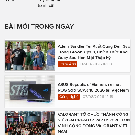
tranh cãi
BÀI MỚI TRONG NGÀY
Adam Sandler Tái Xuất Cùng Dàn Sao
Trong Grown Ups 3, Chính Thức Khởi
Quay Sau Hơn Một Thập Kỷ
Phim Ảnh
07/08/2026 16:08
ASUS Republic of Gamers ra mắt
ROG Strix SCAR 18 2026 tại Việt Nam
Công Nghệ
07/08/2026 15:18
VALORANT TỔ CHỨC THÀNH CÔNG
SỰ KIỆN CREATOR PARTY 2026, TÔN
VINH CỘNG ĐỒNG VALORANT VIỆT
NAM