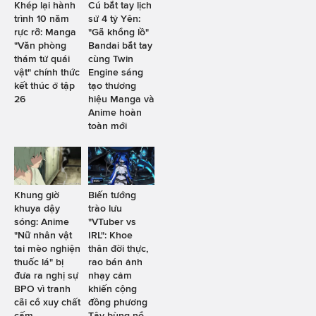
Khép lại hành
Cú bắt tay lịch
trình 10 năm
sử 4 tỷ Yên:
rực rỡ: Manga
"Gã khổng lồ"
"Văn phòng
Bandai bắt tay
thám tử quái
cùng Twin
vật" chính thức
Engine sáng
kết thúc ở tập
tạo thương
26
hiệu Manga và
Anime hoàn
toàn mới
Khung giờ
Biến tướng
khuya dậy
trào lưu
sóng: Anime
"VTuber vs
"Nữ nhân vật
IRL": Khoe
tai mèo nghiện
thân đời thực,
thuốc lá" bị
rao bán ảnh
đưa ra nghị sự
nhạy cảm
BPO vì tranh
khiến cộng
cãi cổ xuy chất
đồng phương
cấm
Tây bùng nổ