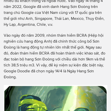
nhiều du khách trong và ngoài nước. Vào ngày 14 tháng 4
năm 2022, Google đã vinh danh Hang Sơn Đoòng trên
trang chủ Google của Việt Nam cùng với 17 quốc gia trên
thế giới như Anh, Singapore, Thái Lan, Mexico, Thụy Điển,
Hy Lạp, Argentina, Chile, v.v.
Vào ngày đó năm 2009, nhóm thám hiểm BCRA (Hiệp hội
nghiên cứu hang động Anh) đã chính thức công bố Sơn
Đoòng là hang động tự nhiên lớn nhất thế giới. Ngay sau
đó, đoàn thám hiểm BCRA đã hoàn thành việc khảo sát, đo
đạc toàn bộ hang Sơn Đoòng với chiều dài hơn 9km và thể
tích 38,5 triệu m3. Vì vậy, để kỷ niệm sự kiện đặc biệt này,
Google Doodle đã chọn ngày 14/4 là Ngày Hang Sơn
Đoòng.