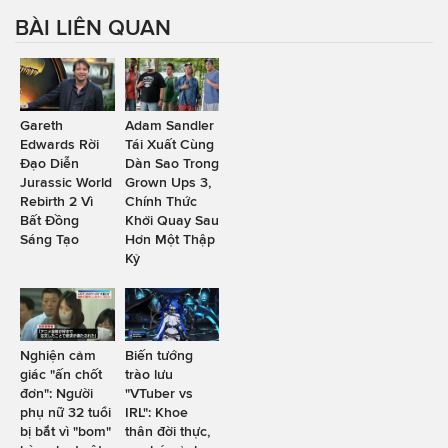
BÀI LIÊN QUAN
Gareth
Adam Sandler
Edwards Rời
Tái Xuất Cùng
Đạo Diễn
Dàn Sao Trong
Jurassic World
Grown Ups 3,
Rebirth 2 Vì
Chính Thức
Bất Đồng
Khởi Quay Sau
Sáng Tạo
Hơn Một Thập
Kỷ
Nghiện cảm
Biến tướng
giác "ấn chốt
trào lưu
đơn": Người
"VTuber vs
phụ nữ 32 tuổi
IRL": Khoe
bị bắt vì "bom"
thân đời thực,