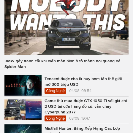
BMW gây tranh cãi khi biến màn hình ô tô thành nơi quảng bá
Spider-Man
Tencent được cho là hủy bom tấn thế giới
mở 300 triệu USD
Công Nghệ
04/08, 09:54
Game thủ mua được GTX 1050 Ti với giá chỉ
2 USD tại cửa hàng đồ cũ, vẫn chạy
Cyberpunk 2077
Công Nghệ
03/08, 19:47
Mistfall Hunter: Bảng Xếp Hạng Các Lớp