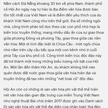
Nằm cách Đà Nẵng khoảng 30 km về phía Nam, thành phố
cổ Hội An ngày nay tự hào là địa điểm văn hóa được bảo
tồn tốt nhất của Việt Nam và là điểm đến yêu thích của du
khách Việt Nam cũng như trên thế giới. Đa số những ngôi
nhà, công trình phân bố dọc theo các con phố nhỏ hẹp là
kiến ​​trúc truyền thống, mang nhiều dấu ấn của sự giao thoa
giữa phương Đông và phương Tây, giao thoa giữa các nền
văn hóa. Một di tích đặc biệt là Chùa Cầu - một ngôi chùa
nhỏ nằm trên cây cầu bắc qua một con kênh nhỏ ở cuối
phía Tây của khu phố cổ. Công trình kiến ​​trúc độc đáo này
đã trở thành một trong những biểu tượng nổi bật của Hội
An. Một lần đến thăm Hội An, du khách không thể nào
quên được đất nước giao thoa giữa văn hóa hiện đại và
truyền thống đã tạo nên những “nét hoài cổ” độc đáo.
Hội An còn có những di sản văn hóa phi vật thể thể hiện
nét văn hóa dân gian đặc trưng của miền Trung Việt Nam
như nghệ thuật Bài chòi (năm 2017 được ghi vào Danh sách
Di sản văn hóa phi vật thể đại diện của nhân loại); thả đèn