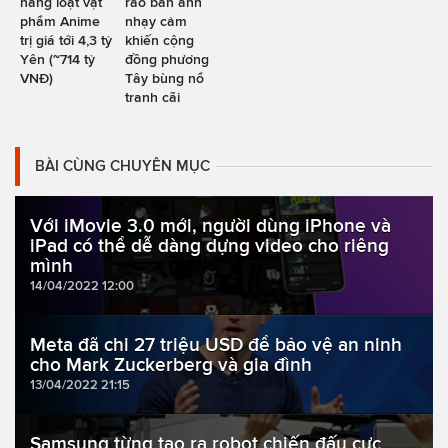
hàng loạt vật
rao bán ảnh
phẩm Anime
nhạy cảm
trị giá tới 4,3 tỷ
khiến cộng
Yên (~714 tỷ
đồng phương
VNĐ)
Tây bùng nổ
tranh cãi
BÀI CÙNG CHUYÊN MỤC
Với iMovie 3.0 mới, người dùng iPhone và
iPad có thể dễ dàng dựng video cho riêng
mình
14/04/2022 12:00
Meta đã chi 27 triệu USD để bảo vệ an ninh
cho Mark Zuckerberg và gia đình
13/04/2022 21:15
Samsung từng tạo ra robot chiến đấu cực