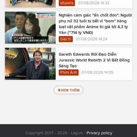
eSports
07/08/2026 14:33
Nghiện cảm giác "ấn chốt đơn": Người
phụ nữ 32 tuổi bị bắt vì "bom" hàng
loạt vật phẩm Anime trị giá tới 4,3 tỷ
Yên (~714 tỷ VNĐ)
Giải trí
07/08/2026 14:24
Gareth Edwards Rời Đạo Diễn
Jurassic World Rebirth 2 Vì Bất Đồng
Sáng Tạo
Phim Ảnh
07/08/2026 14:05
XEM THÊM
Copyright 2017 - 2026 - Lag.vn -
Privacy policy