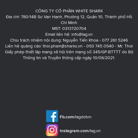
CÔNG TY CỔ PHẦN WHITE SHARK
Địa chỉ: 780/14B Sư Vạn Hạnh, Phường 12, Quận 10, Thành phố Hồ
Chí Minh
MST: 0313720704
Email liên hệ:
info@lag.vn
Chịu trách nhiệm nội dung: Nguyễn Tiến Khoa - 077 261 5246
Liên hệ quảng cáo:
thoi.pham@sharks.vn
- 093 745 0540 - Mr. Thơi
Giấy phép thiết lập mạng xã hội trên mạng số 345/GP-BTTTT do Bộ
Thông tin và Truyền thông cấp ngày 10/06/2021.
Fb.com/
lagdotvn
Instagram.com/
lag.vn