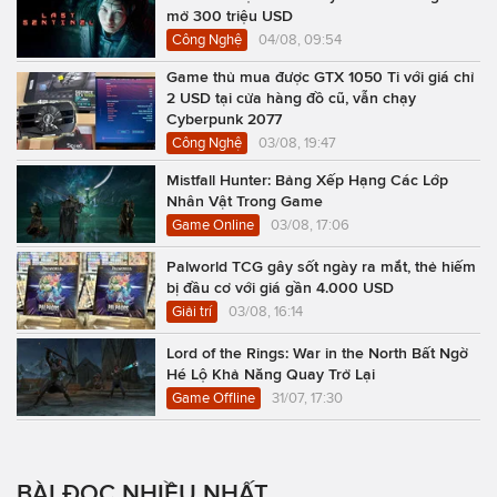
mở 300 triệu USD
Công Nghệ
04/08, 09:54
Game thủ mua được GTX 1050 Ti với giá chỉ
2 USD tại cửa hàng đồ cũ, vẫn chạy
Cyberpunk 2077
Công Nghệ
03/08, 19:47
Mistfall Hunter: Bảng Xếp Hạng Các Lớp
Nhân Vật Trong Game
Game Online
03/08, 17:06
Palworld TCG gây sốt ngày ra mắt, thẻ hiếm
bị đầu cơ với giá gần 4.000 USD
Giải trí
03/08, 16:14
Lord of the Rings: War in the North Bất Ngờ
Hé Lộ Khả Năng Quay Trở Lại
Game Offline
31/07, 17:30
BÀI ĐỌC NHIỀU NHẤT