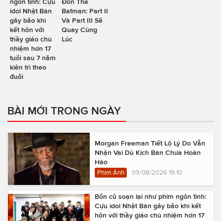
ngôn tình: Cựu
Đồn The
idol Nhật Bản
Batman: Part II
gây bão khi
Và Part III Sẽ
kết hôn với
Quay Cùng
thầy giáo chủ
Lúc
nhiệm hơn 17
tuổi sau 7 năm
kiên trì theo
đuổi
BÀI MỚI TRONG NGÀY
Morgan Freeman Tiết Lộ Lý Do Vẫn
Nhận Vai Dù Kịch Bản Chưa Hoàn
Hảo
Phim Ảnh
09/08/2026 19:10
Bổn cũ soạn lại như phim ngôn tình:
Cựu idol Nhật Bản gây bão khi kết
hôn với thầy giáo chủ nhiệm hơn 17