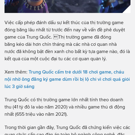
Việc cấp phép đánh dấu sự kết thúc của thị trường game
đóng băng lâu nhất từ ​​trước đến nay về vấn đề phê duyệt
game của Trung Quốc. Thị trường game đã đóng
băng kéo dài hơn chín tháng mà các nhà cơ quan nhà
nước đã không bật đèn xanh cho bất kỳ tựa game nào, đó là
kết quả của một cuộc đại tu các cơ quan quản lý.
Xem thêm:
Trung Quốc cấm trẻ dưới 18 chơi game, cháu
nội nhờ ông đăng ký game dùm rồi bị lộ chỉ vì chơi quá giỏi
lúc 3 giờ sáng
Trung Quốc có thị trường game lớn nhất tính theo doanh
thu (41 tỷ đô la vào năm 2020) và nhiều game thủ di động
nhất (655 triệu vào năm 2021).
Trong thời gian gần đây, Trung Quốc đã chứng kiến ​​việc các
quan chức cấp cao đàn áp toàn bộ ngành công nghệ, đặc