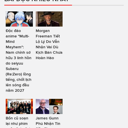
Độc đáo
Morgan
anime "Multi-
Freeman Tiết
Mind
Lộ Lý Do Vẫn
Mayhem":
Nhận Vai Dù
Nam chính sở
Kịch Bản Chưa
hữu 3 linh hồn
Hoàn Hảo
do seiyuu
Subaru
(Re:Zero) lồng
tiếng, chốt lịch
lên sóng đầu
năm 2027
Bổn cũ soạn
James Gunn
lại như phim
Phủ Nhận Tin