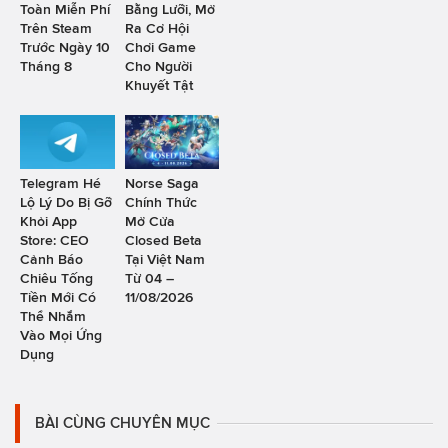
Toàn Miễn Phí
Bằng Lưỡi, Mở
Trên Steam
Ra Cơ Hội
Trước Ngày 10
Chơi Game
Tháng 8
Cho Người
Khuyết Tật
Telegram Hé
Norse Saga
Lộ Lý Do Bị Gỡ
Chính Thức
Khỏi App
Mở Cửa
Store: CEO
Closed Beta
Cảnh Báo
Tại Việt Nam
Chiêu Tống
Từ 04 –
Tiền Mới Có
11/08/2026
Thể Nhắm
Vào Mọi Ứng
Dụng
BÀI CÙNG CHUYÊN MỤC