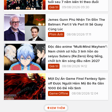
tuổi sau 7 năm kiên trì theo đuổi
Giải trí
09/08/2026 09:30
James Gunn Phủ Nhận Tin Đồn The
Batman: Part II Và Part III Sẽ Quay
Cùng Lúc
Phim Ảnh
08/08/2026 17:11
Độc đáo anime "Multi-Mind Mayhem":
Nam chính sở hữu 3 linh hồn do
seiyuu Subaru (Re:Zero) lồng tiếng,
chốt lịch lên sóng đầu năm 2027
Giải trí
08/08/2026 14:12
Một Dự Án Game Final Fantasy Spin-
off Được Người Hâm Mộ Bỏ Ra Gần
1000 Đô Để Hồi Sinh
Game Offline
08/08/2026 12:04
XEM THÊM