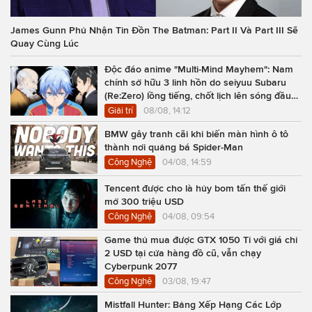
James Gunn Phủ Nhận Tin Đồn The Batman: Part II Và Part III Sẽ
Quay Cùng Lúc
Độc đáo anime "Multi-Mind Mayhem": Nam
chính sở hữu 3 linh hồn do seiyuu Subaru
(Re:Zero) lồng tiếng, chốt lịch lên sóng đầu
năm 2027
Giải trí
08/08, 14:12
BMW gây tranh cãi khi biến màn hình ô tô
thành nơi quảng bá Spider-Man
Công Nghệ
04/08, 14:59
Tencent được cho là hủy bom tấn thế giới
mở 300 triệu USD
Công Nghệ
04/08, 09:54
Game thủ mua được GTX 1050 Ti với giá chỉ
2 USD tại cửa hàng đồ cũ, vẫn chạy
Cyberpunk 2077
Công Nghệ
03/08, 19:47
Mistfall Hunter: Bảng Xếp Hạng Các Lớp