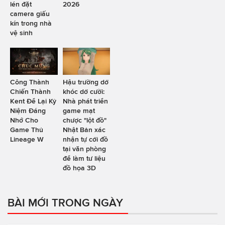
lén đặt
2026
camera giấu
kín trong nhà
vệ sinh
Công Thành
Hậu trường dở
Chiến Thành
khóc dở cười:
Kent Để Lại Kỷ
Nhà phát triển
Niệm Đáng
game mạt
Nhớ Cho
chược "lột đồ"
Game Thủ
Nhật Bản xác
Lineage W
nhận tự cởi đồ
tại văn phòng
để làm tư liệu
đồ họa 3D
BÀI MỚI TRONG NGÀY