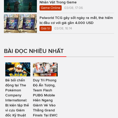
Nhân Vật Trong Game
Game Online
03/08, 17:06
Palworld TCG gây sốt ngày ra mắt, thẻ hiếm
bị đầu cơ với giá gần 4.000 USD
Giải trí
03/08, 16:14
BÀI ĐỌC NHIỀU NHẤT
Bê bối chấn
Duy Trì Phong
động tại The
Độ Ấn Tượng,
Pokémon
Team Flash
Company
PUBG Mobile
International:
Hiên Ngang
Bị kiện tập thể
Giành Vé Vào
vì cựu Giám
Thẳng Grand
đốc Kỹ thuật
Finals Tại EWC