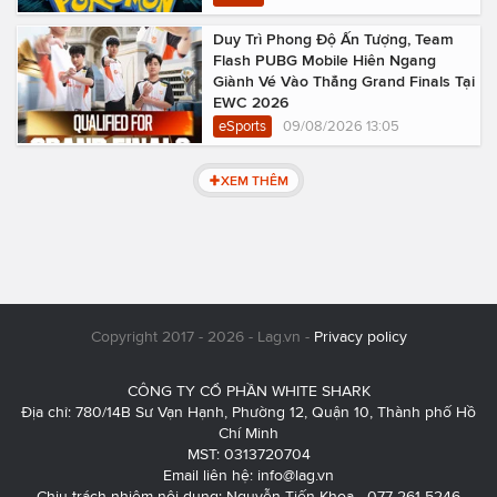
Duy Trì Phong Độ Ấn Tượng, Team
Flash PUBG Mobile Hiên Ngang
Giành Vé Vào Thẳng Grand Finals Tại
EWC 2026
eSports
09/08/2026 13:05
XEM THÊM
Copyright 2017 - 2026 - Lag.vn -
Privacy policy
CÔNG TY CỔ PHẦN WHITE SHARK
Địa chỉ: 780/14B Sư Vạn Hạnh, Phường 12, Quận 10, Thành phố Hồ
Chí Minh
MST: 0313720704
Email liên hệ:
info@lag.vn
Chịu trách nhiệm nội dung: Nguyễn Tiến Khoa - 077 261 5246