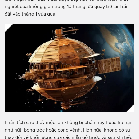
nghiệt của không gian trong 10 tháng, đã quay trở lại Trái
đất vào tháng 1 vừa qua.
Phân tích cho thấy mộc lan không bị phân hủy hoặc hư hại
như nứt, bong tróc hoặc cong vênh. Hơn nữa, không có sự
thay đổi về khối lượng của các mẫu gỗ trước và sau khi tiếp