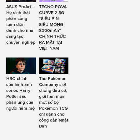
ASUS ProArt –
TECNO POVA
Hệ sinh thái
CURVE 2 5G
phần cứng
“SIÊU PIN
toàn diện
SIÊU MỎNG
dành cho nhà
8000mAh”
sáng tạo
CHÍNH THỨC
chuyên nghiệp
RA MẮT TẠI
VIỆT NAM
HBO chỉnh
The Pokémon
sửa hình ảnh
Company siết
series Harry
chống đầu cơ,
Potter sau
giới hạn mua
phản ứng của
một số bộ
người hâm mộ
Pokémon TCG
chỉ dành cho
công dân Nhật
Bản