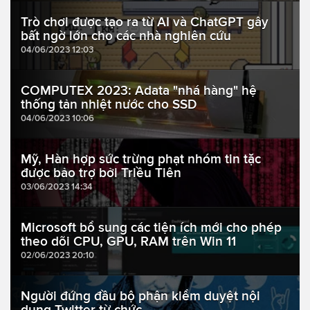
Trò chơi được tạo ra từ AI và ChatGPT gây
bất ngờ lớn cho các nhà nghiên cứu
04/06/2023 12:03
COMPUTEX 2023: Adata "nhá hàng" hệ
thống tản nhiệt nước cho SSD
04/06/2023 10:06
Mỹ, Hàn hợp sức trừng phạt nhóm tin tặc
được bảo trợ bởi Triều Tiên
03/06/2023 14:34
Microsoft bổ sung các tiện ích mới cho phép
theo dõi CPU, GPU, RAM trên Win 11
02/06/2023 20:10
Người đứng đầu bộ phận kiểm duyệt nội
dung Twitter từ chức