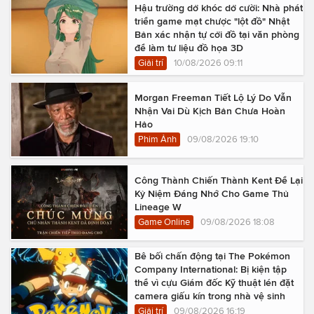
Hậu trường dở khóc dở cười: Nhà phát
triển game mạt chược "lột đồ" Nhật
Bản xác nhận tự cởi đồ tại văn phòng
để làm tư liệu đồ họa 3D
Giải trí
10/08/2026 09:11
Morgan Freeman Tiết Lộ Lý Do Vẫn
Nhận Vai Dù Kịch Bản Chưa Hoàn
Hảo
Phim Ảnh
09/08/2026 19:10
Công Thành Chiến Thành Kent Để Lại
Kỷ Niệm Đáng Nhớ Cho Game Thủ
Lineage W
Game Online
09/08/2026 18:08
Bê bối chấn động tại The Pokémon
Company International: Bị kiện tập
thể vì cựu Giám đốc Kỹ thuật lén đặt
camera giấu kín trong nhà vệ sinh
Giải trí
09/08/2026 16:19