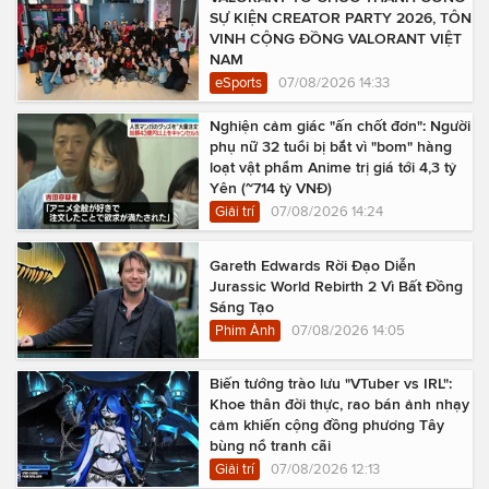
SỰ KIỆN CREATOR PARTY 2026, TÔN
VINH CỘNG ĐỒNG VALORANT VIỆT
NAM
eSports
07/08/2026 14:33
Nghiện cảm giác "ấn chốt đơn": Người
phụ nữ 32 tuổi bị bắt vì "bom" hàng
loạt vật phẩm Anime trị giá tới 4,3 tỷ
Yên (~714 tỷ VNĐ)
Giải trí
07/08/2026 14:24
Gareth Edwards Rời Đạo Diễn
Jurassic World Rebirth 2 Vì Bất Đồng
Sáng Tạo
Phim Ảnh
07/08/2026 14:05
Biến tướng trào lưu "VTuber vs IRL":
Khoe thân đời thực, rao bán ảnh nhạy
cảm khiến cộng đồng phương Tây
bùng nổ tranh cãi
Giải trí
07/08/2026 12:13