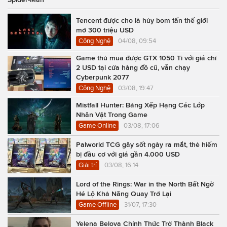
Tencent được cho là hủy bom tấn thế giới
mở 300 triệu USD
Công Nghệ
04/08, 09:54
Game thủ mua được GTX 1050 Ti với giá chỉ
2 USD tại cửa hàng đồ cũ, vẫn chạy
Cyberpunk 2077
Công Nghệ
03/08, 19:47
Mistfall Hunter: Bảng Xếp Hạng Các Lớp
Nhân Vật Trong Game
Game Online
03/08, 17:06
Palworld TCG gây sốt ngày ra mắt, thẻ hiếm
bị đầu cơ với giá gần 4.000 USD
Giải trí
03/08, 16:14
Lord of the Rings: War in the North Bất Ngờ
Hé Lộ Khả Năng Quay Trở Lại
Game Offline
31/07, 17:30
Yelena Belova Chính Thức Trở Thành Black