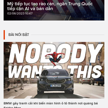
Mỹ tiếp tục tạo rào cản, ngăn Trung Quốc
tiếp cận AI và bán dẫn
02/06/2023 10:47
BÀI NỔI BẬT
BMW gây tranh cãi khi biến màn hình ô tô thành nơi quảng bá
Spider-Man