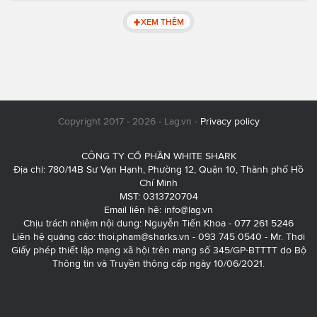
XEM THÊM
Copyright 2017 - 2026 - Lag.vn -
Privacy policy
CÔNG TY CỔ PHẦN WHITE SHARK
Địa chỉ: 780/14B Sư Vạn Hạnh, Phường 12, Quận 10, Thành phố Hồ
Chí Minh
MST: 0313720704
Email liên hệ:
info@lag.vn
Chịu trách nhiệm nội dung: Nguyễn Tiến Khoa - 077 261 5246
Liên hệ quảng cáo:
thoi.pham@sharks.vn
- 093 745 0540 - Mr. Thơi
Giấy phép thiết lập mạng xã hội trên mạng số 345/GP-BTTTT do Bộ
Thông tin và Truyền thông cấp ngày 10/06/2021.