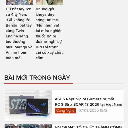
Cú bắt tay lịch
Khung giờ
sử 4 tỷ Yên:
khuya dậy
"Gã khổng lồ"
sóng: Anime
Bandai bắt tay
"Nữ nhân vật
cùng Twin
tai mèo nghiện
Engine sáng
thuốc lá" bị
tạo thương
đưa ra nghị sự
hiệu Manga và
BPO vì tranh
Anime hoàn
cãi cổ xuy chất
toàn mới
cấm
BÀI MỚI TRONG NGÀY
ASUS Republic of Gamers ra mắt
ROG Strix SCAR 18 2026 tại Việt Nam
Công Nghệ
07/08/2026 15:18
VALORANT TỔ CHỨC THÀNH CÔNG