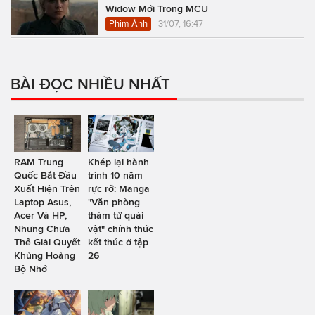
Widow Mới Trong MCU
Phim Ảnh
31/07, 16:47
BÀI ĐỌC NHIỀU NHẤT
RAM Trung
Khép lại hành
Quốc Bắt Đầu
trình 10 năm
Xuất Hiện Trên
rực rỡ: Manga
Laptop Asus,
"Văn phòng
Acer Và HP,
thám tử quái
Nhưng Chưa
vật" chính thức
Thể Giải Quyết
kết thúc ở tập
Khủng Hoảng
26
Bộ Nhớ