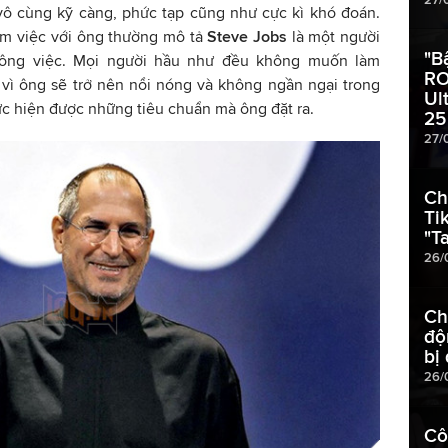
vô cùng kỹ càng, phức tạp cũng như cực kì khó đoán.
àm việc với ông thường mô tả
Steve Jobs
là một người
"B
công việc. Mọi người hầu như đều không muốn làm
RO
 vì ông sẽ trở nên nổi nóng và không ngần ngại trong
Ul
thực hiện được những tiêu chuẩn mà ông đặt ra.
25
27/
Ch
Ti
"T
26/
Ch
độ
bị
26/
Cô