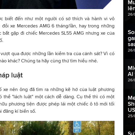
Mu
lê
26/
 biết đến như một người có sở thích và hành vi vô
ục đổi xe Mercedes AMG 6 tháng/lần, hay trong những
So
c bắt gặp đi chiếc Mercedes SL55 AMG nhưng xe của
ga
ố.
sa
26/
vượt qua được những lần kiểm tra của cảnh sát? Vì có
ào khác? Chúng ta hãy cùng thử tìm hiểu nhé.
Mi
AI
háp luật
26/
ố xe nên ông đã tìm ra những kẽ hở của luật phương
có thể "lách luật" một cách dễ dàng. Cụ thể thì có một
Me
Sh
hữu phương tiện được phép lái một chiếc ô tô mới tối
U
i đăng kí biển số.
25/
Sự