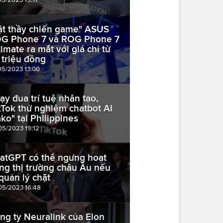
ật thầy chiến game" ASUS
G Phone 7 và ROG Phone 7
timate ra mắt với giá chỉ từ
 triệu đồng
05/2023 13:00
ạy đua trí tuệ nhân tạo,
kTok thử nghiệm chatbot AI
ako" tại Philippines
05/2023 19:12
atGPT có thể ngưng hoạt
ng thị trường châu Âu nếu
 quản lý chặt
05/2023 16:48
ng ty Neuralink của Elon