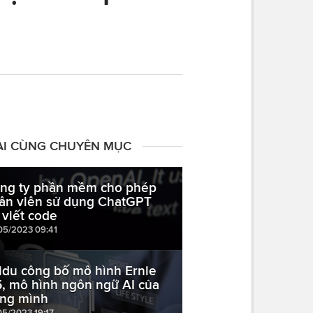
ÀI CÙNG CHUYÊN MỤC
ng ty phần mềm cho phép
ân viên sử dụng ChatGPT
 viết code
05/2023 09:41
idu công bố mô hình Ernie
5, mô hình ngôn ngữ AI của
êng mình
05/2023 19:17