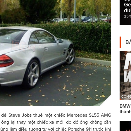
Ge
đư
25/
BÀ
CÔNG
BMW g
thành
ện để Steve Jobs thuê một chiếc Mercedes SL55 AMG
 ông lại thay một chiếc xe mới, do đó ông không cần
ũng làm điều tương tự với chiếc Porsche 911 trước khi