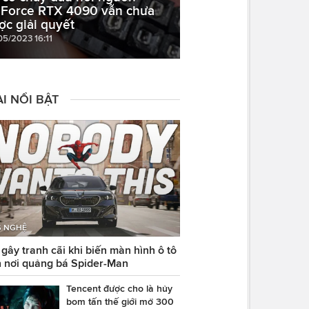
Force RTX 4090 vẫn chưa
ợc giải quyết
05/2023 16:11
I NỔI BẬT
 NGHỆ
ây tranh cãi khi biến màn hình ô tô
 nơi quảng bá Spider-Man
Tencent được cho là hủy
bom tấn thế giới mở 300