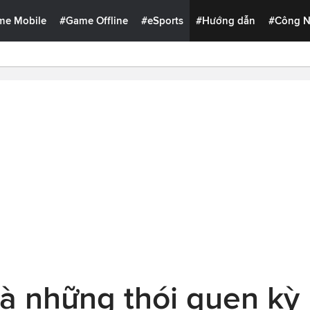
me Mobile
#Game Offline
#eSports
#Hướng dẫn
#Công 
à những thói quen kỳ 