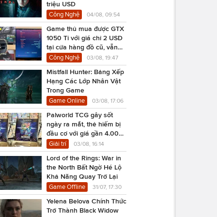
triệu USD
Công Nghệ
04/08, 09:54
Game thủ mua được GTX
1050 Ti với giá chỉ 2 USD
tại cửa hàng đồ cũ, vẫn
chạy Cyberpunk 2077
Công Nghệ
03/08, 19:47
Mistfall Hunter: Bảng Xếp
Hạng Các Lớp Nhân Vật
Trong Game
Game Online
03/08, 17:06
Palworld TCG gây sốt
ngày ra mắt, thẻ hiếm bị
đầu cơ với giá gần 4.000
USD
Giải trí
03/08, 16:14
Lord of the Rings: War in
the North Bất Ngờ Hé Lộ
Khả Năng Quay Trở Lại
Game Offline
31/07, 17:30
Yelena Belova Chính Thức
Trở Thành Black Widow