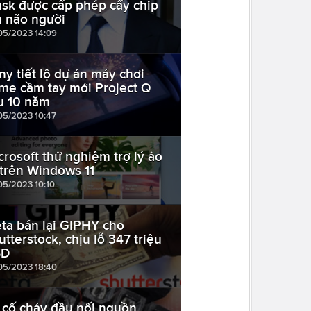
sk được cấp phép cấy chip
n não người
05/2023 14:09
ny tiết lộ dự án máy chơi
me cầm tay mới Project Q
u 10 năm
05/2023 10:47
crosoft thử nghiệm trợ lý ảo
 trên Windows 11
05/2023 10:10
ta bán lại GIPHY cho
utterstock, chịu lỗ 347 triệu
SD
05/2023 18:40
 cố cháy đầu nối nguồn