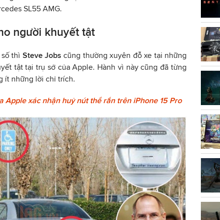
ercedes SL55 AMG.
cho người khuyết tật
 số thì
Steve Jobs
cũng thường xuyên đỗ xe tại những
ết tật tại trụ sở của Apple. Hành vì này cũng đã từng
t những lời chỉ trích.
a Apple xác nhận huỷ nút thể rắn trên iPhone 15 Pro