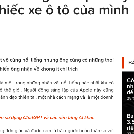
iếc xe ô tô của mình
ật vô cùng nổi tiếng nhưng ông cũng có những thói
B
iến ông nhận về không ít chỉ trích
Cô
à một trong những nhân vật nổi tiếng bậc nhất khi có
nh
hệ thế giới. Người đồng sáng lập của Apple này cũng
để
ãnh đạo thiên tài, một nhà cách mạng và là một doanh
28/
Ba
n sử dụng ChatGPT và các nền tảng AI khác
3.
ri
g đơn giản và được xem là trái ngược hoàn toàn so với
27/