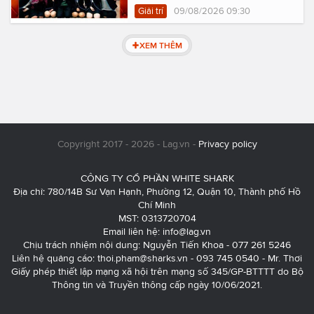
Giải trí
09/08/2026 09:30
XEM THÊM
Copyright 2017 - 2026 - Lag.vn -
Privacy policy
CÔNG TY CỔ PHẦN WHITE SHARK
Địa chỉ: 780/14B Sư Vạn Hạnh, Phường 12, Quận 10, Thành phố Hồ
Chí Minh
MST: 0313720704
Email liên hệ:
info@lag.vn
Chịu trách nhiệm nội dung: Nguyễn Tiến Khoa - 077 261 5246
Liên hệ quảng cáo:
thoi.pham@sharks.vn
- 093 745 0540 - Mr. Thơi
Giấy phép thiết lập mạng xã hội trên mạng số 345/GP-BTTTT do Bộ
Thông tin và Truyền thông cấp ngày 10/06/2021.