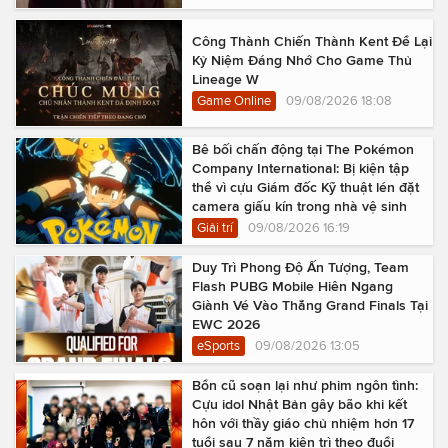
Công Thành Chiến Thành Kent Để Lại
Kỷ Niệm Đáng Nhớ Cho Game Thủ
Lineage W
Game Online
09/08/2026 18:08
Bê bối chấn động tại The Pokémon
Company International: Bị kiện tập
thể vì cựu Giám đốc Kỹ thuật lén đặt
camera giấu kín trong nhà vệ sinh
Giải trí
09/08/2026 16:19
Duy Trì Phong Độ Ấn Tượng, Team
Flash PUBG Mobile Hiên Ngang
Giành Vé Vào Thẳng Grand Finals Tại
EWC 2026
eSports
09/08/2026 13:05
Bổn cũ soạn lại như phim ngôn tình:
Cựu idol Nhật Bản gây bão khi kết
hôn với thầy giáo chủ nhiệm hơn 17
tuổi sau 7 năm kiên trì theo đuổi