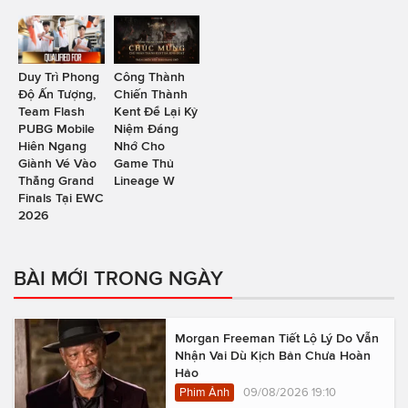
Duy Trì Phong
Công Thành
Độ Ấn Tượng,
Chiến Thành
Team Flash
Kent Để Lại Kỷ
PUBG Mobile
Niệm Đáng
Hiên Ngang
Nhớ Cho
Giành Vé Vào
Game Thủ
Thẳng Grand
Lineage W
Finals Tại EWC
2026
BÀI MỚI TRONG NGÀY
Morgan Freeman Tiết Lộ Lý Do Vẫn
Nhận Vai Dù Kịch Bản Chưa Hoàn
Hảo
Phim Ảnh
09/08/2026 19:10