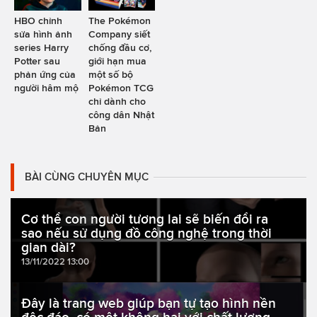
HBO chỉnh
The Pokémon
sửa hình ảnh
Company siết
series Harry
chống đầu cơ,
Potter sau
giới hạn mua
phản ứng của
một số bộ
người hâm mộ
Pokémon TCG
chỉ dành cho
công dân Nhật
Bản
BÀI CÙNG CHUYÊN MỤC
Cơ thể con người tương lai sẽ biến đổi ra
sao nếu sử dụng đồ công nghệ trong thời
gian dài?
13/11/2022 13:00
Đây là trang web giúp bạn tự tạo hình nền