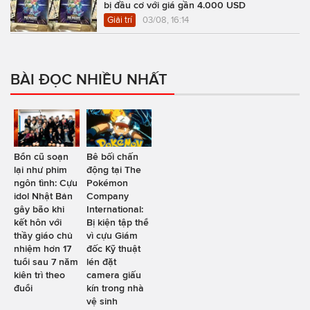
bị đầu cơ với giá gần 4.000 USD
Giải trí
03/08, 16:14
BÀI ĐỌC NHIỀU NHẤT
Bổn cũ soạn
Bê bối chấn
lại như phim
động tại The
ngôn tình: Cựu
Pokémon
idol Nhật Bản
Company
gây bão khi
International:
kết hôn với
Bị kiện tập thể
thầy giáo chủ
vì cựu Giám
nhiệm hơn 17
đốc Kỹ thuật
tuổi sau 7 năm
lén đặt
kiên trì theo
camera giấu
đuổi
kín trong nhà
vệ sinh