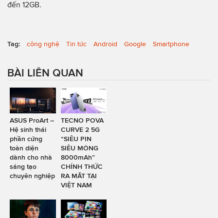
đến 12GB.
Tag:
công nghệ
Tin tức
Android
Google
Smartphone
BÀI LIÊN QUAN
ASUS ProArt –
TECNO POVA
Hệ sinh thái
CURVE 2 5G
phần cứng
“SIÊU PIN
toàn diện
SIÊU MỎNG
dành cho nhà
8000mAh”
sáng tạo
CHÍNH THỨC
chuyên nghiệp
RA MẮT TẠI
VIỆT NAM