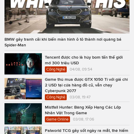
BMW gây tranh cãi khi biến màn hình ô tô thành nơi quảng bá
Spider-Man
Tencent được cho là hủy bom tấn thế giới
mở 300 triệu USD
Công Nghệ
04/08, 09:54
Game thủ mua được GTX 1050 Ti với giá chỉ
2 USD tại cửa hàng đồ cũ, vẫn chạy
Cyberpunk 2077
Công Nghệ
03/08, 19:47
Mistfall Hunter: Bảng Xếp Hạng Các Lớp
Nhân Vật Trong Game
Game Online
03/08, 17:06
Palworld TCG gây sốt ngày ra mắt, thẻ hiếm