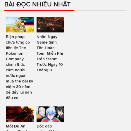
BÀI ĐỌC NHIỀU NHẤT
Biện pháp
Nhận Ngay
chưa từng có
Game Sinh
tiền lệ: The
Tồn Hoàn
Pokémon
Toàn Miễn Phí
Company
Trên Steam
chính thức
Trước Ngày 10
cấm người
Tháng 8
nước ngoài
mua thẻ bài kỷ
niệm 30 năm
để đẩy lùi nạn
đầu cơ
Một Dự Án
Độc đáo