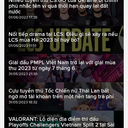
Nhiều tuyển thủ CS:GO của Ukraine bị chính
phủ nhắc tên vì quá thời hạn quay lại đất
nước
01/06/2023 17:35
Nối tiếp drama tại LCS: Điều gì sẽ xảy ra nếu
LCS mùa Hè 2023 bị hủy bỏ?
01/06/2023 11:51
Giải đấu PMPL Việt Nam trở lại với giải mùa
thu 2023 từ ngày 7 tháng 6
31/05/2023 21:30
Cựu tuyển thủ Tốc Chiến nữ Thái Lan bất
ngờ mở tài khoản trên một nền tảng trả phí
31/05/2023 18:32
VALORANT: Lộ diện địa điểm thi đấu
Playoffs Challengers Vietnam Split 2 tại Sài