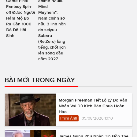
Game Final
anime "Multi-
Fantasy Spin-
Mind
off Được Người
Mayhem":
Hâm Mộ Bỏ
Nam chính sở
Ra Gần 1000
hữu 3 linh hồn
Đô Để Hồi
do seiyuu
Sinh
Subaru
(Re:Zero) lồng
tiếng, chốt lịch
lên sóng đầu
năm 2027
BÀI MỚI TRONG NGÀY
Morgan Freeman Tiết Lộ Lý Do Vẫn
Nhận Vai Dù Kịch Bản Chưa Hoàn
Hảo
Phim Ảnh
09/08/2026 19:10
James Gunn Phủ Nhận Tin Đồn The