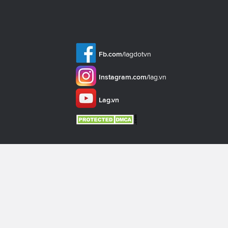
Fb.com/
lagdotvn
Instagram.com/
lag.vn
Lag.vn