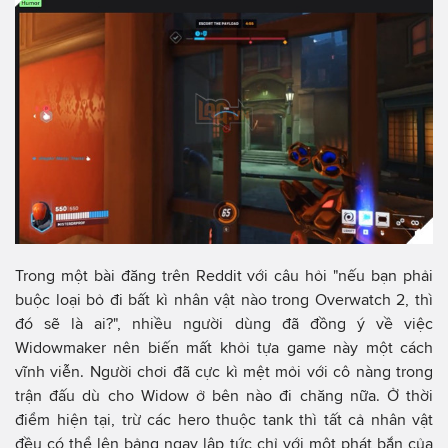
Trong một bài đăng trên Reddit với câu hỏi "nếu bạn phải
buộc loại bỏ đi bất kì nhân vật nào trong Overwatch 2, thì
đó sẽ là ai?", nhiều người dùng đã đồng ý về việc
Widowmaker nên biến mất khỏi tựa game này một cách
vĩnh viễn. Người chơi đã cực kì mệt mỏi với cô nàng trong
trận đấu dù cho Widow ở bên nào đi chăng nữa. Ở thời
điểm hiện tại, trừ các hero thuộc tank thì tất cả nhân vật
đều có thể lên bảng ngay lập tức chỉ với một phát bắn của