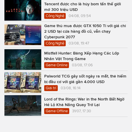
Tencent được cho là hủy bom tấn thế giới
mở 300 triệu USD
Công Nghệ
04/08, 09:54
Game thủ mua được GTX 1050 Ti với giá chỉ
2 USD tại cửa hàng đồ cũ, vẫn chạy
Cyberpunk 2077
Công Nghệ
03/08, 19:47
Mistfall Hunter: Bảng Xếp Hạng Các Lớp
Nhân Vật Trong Game
Game Online
03/08, 17:06
Palworld TCG gây sốt ngày ra mắt, thẻ hiếm
bị đầu cơ với giá gần 4.000 USD
Giải trí
03/08, 16:14
Lord of the Rings: War in the North Bất Ngờ
Hé Lộ Khả Năng Quay Trở Lại
Game Offline
31/07, 17:30