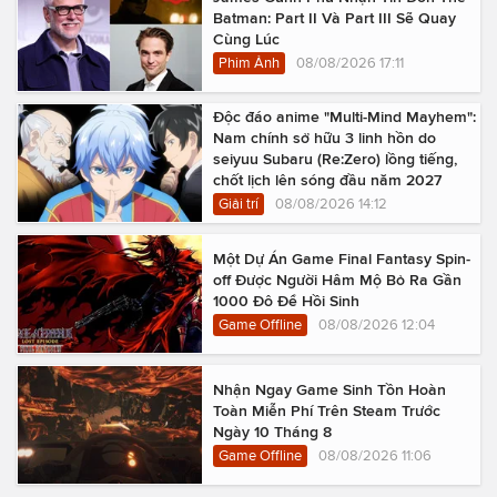
Batman: Part II Và Part III Sẽ Quay
Cùng Lúc
Phim Ảnh
08/08/2026 17:11
Độc đáo anime "Multi-Mind Mayhem":
Nam chính sở hữu 3 linh hồn do
seiyuu Subaru (Re:Zero) lồng tiếng,
chốt lịch lên sóng đầu năm 2027
Giải trí
08/08/2026 14:12
Một Dự Án Game Final Fantasy Spin-
off Được Người Hâm Mộ Bỏ Ra Gần
1000 Đô Để Hồi Sinh
Game Offline
08/08/2026 12:04
Nhận Ngay Game Sinh Tồn Hoàn
Toàn Miễn Phí Trên Steam Trước
Ngày 10 Tháng 8
Game Offline
08/08/2026 11:06