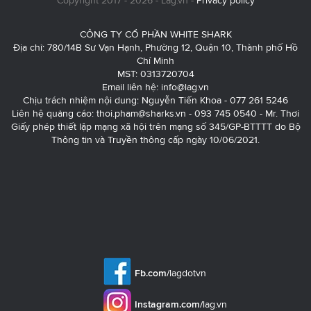
Copyright 2017 - 2026 - Lag.vn -
Privacy policy
CÔNG TY CỔ PHẦN WHITE SHARK
Địa chỉ: 780/14B Sư Vạn Hạnh, Phường 12, Quận 10, Thành phố Hồ
Chí Minh
MST: 0313720704
Email liên hệ:
info@lag.vn
Chịu trách nhiệm nội dung: Nguyễn Tiến Khoa - 077 261 5246
Liên hệ quảng cáo:
thoi.pham@sharks.vn
- 093 745 0540 - Mr. Thơi
Giấy phép thiết lập mạng xã hội trên mạng số 345/GP-BTTTT do Bộ
Thông tin và Truyền thông cấp ngày 10/06/2021.
Fb.com/
lagdotvn
Instagram.com/
lag.vn