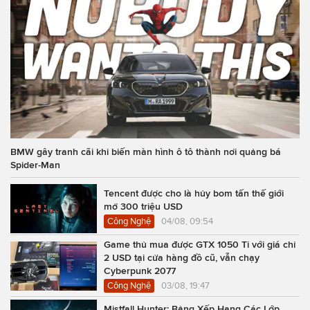
BMW gây tranh cãi khi biến màn hình ô tô thành nơi quảng bá
Spider-Man
Tencent được cho là hủy bom tấn thế giới
mở 300 triệu USD
Công Nghệ
04/08, 09:54
Game thủ mua được GTX 1050 Ti với giá chỉ
2 USD tại cửa hàng đồ cũ, vẫn chạy
Cyberpunk 2077
Công Nghệ
03/08, 19:47
Mistfall Hunter: Bảng Xếp Hạng Các Lớp