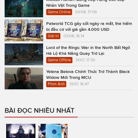
Nhân Vật Trong Game
Game Online
03/08, 17:06
Palworld TCG gây sốt ngày ra mắt, thẻ hiếm
bị đầu cơ với giá gần 4.000 USD
Giải trí
03/08, 16:14
Lord of the Rings: War in the North Bất Ngờ
Hé Lộ Khả Năng Quay Trở Lại
Game Offline
31/07, 17:30
Yelena Belova Chính Thức Trở Thành Black
Widow Mới Trong MCU
Phim Ảnh
31/07, 16:47
BÀI ĐỌC NHIỀU NHẤT