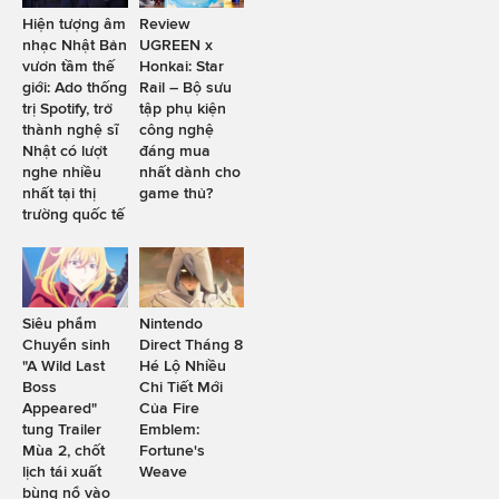
Hiện tượng âm
Review
nhạc Nhật Bản
UGREEN x
vươn tầm thế
Honkai: Star
giới: Ado thống
Rail – Bộ sưu
trị Spotify, trở
tập phụ kiện
thành nghệ sĩ
công nghệ
Nhật có lượt
đáng mua
nghe nhiều
nhất dành cho
nhất tại thị
game thủ?
trường quốc tế
Siêu phẩm
Nintendo
Chuyển sinh
Direct Tháng 8
"A Wild Last
Hé Lộ Nhiều
Boss
Chi Tiết Mới
Appeared"
Của Fire
tung Trailer
Emblem:
Mùa 2, chốt
Fortune's
lịch tái xuất
Weave
bùng nổ vào