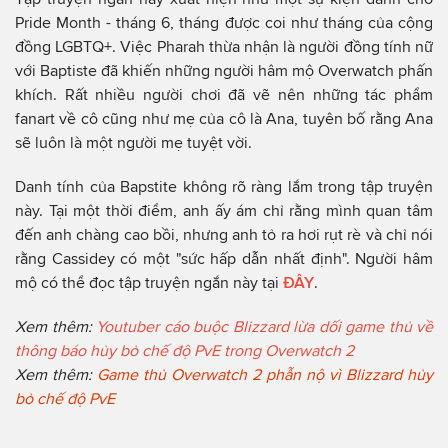
Pride Month - tháng 6, tháng được coi như tháng của cộng
đồng LGBTQ+. Việc Pharah thừa nhận là người đồng tính nữ
với Baptiste đã khiến những người hâm mộ Overwatch phấn
khích. Rất nhiều người chơi đã vẽ nên những tác phẩm
fanart về cô cũng như mẹ của cô là Ana, tuyên bố rằng Ana
sẽ luôn là một người mẹ tuyệt vời.
Danh tính của Bapstite không rõ ràng lắm trong tập truyện
này. Tại một thời điểm, anh ấy ám chỉ rằng mình quan tâm
đến anh chàng cao bồi, nhưng anh tỏ ra hơi rụt rè và chỉ nói
rằng Cassidey có một "sức hấp dẫn nhất định". Người hâm
mộ có thể đọc tập truyện ngắn này tại
ĐÂY
.
Xem thêm:
Youtuber cáo buộc Blizzard lừa dối game thủ về
thông báo hủy bỏ chế độ PvE trong Overwatch 2
Xem thêm:
Game thủ Overwatch 2 phẫn nộ vì Blizzard hủy
bỏ chế độ PvE