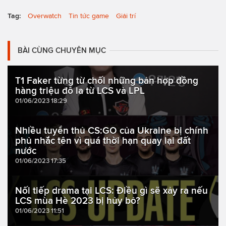
Tag:
Overwatch
Tin tức game
Giải trí
BÀI CÙNG CHUYÊN MỤC
T1 Faker từng từ chối những bản hợp đồng
hàng triệu đô la từ LCS và LPL
01/06/2023 18:29
Nhiều tuyển thủ CS:GO của Ukraine bị chính
phủ nhắc tên vì quá thời hạn quay lại đất
nước
01/06/2023 17:35
Nối tiếp drama tại LCS: Điều gì sẽ xảy ra nếu
LCS mùa Hè 2023 bị hủy bỏ?
01/06/2023 11:51