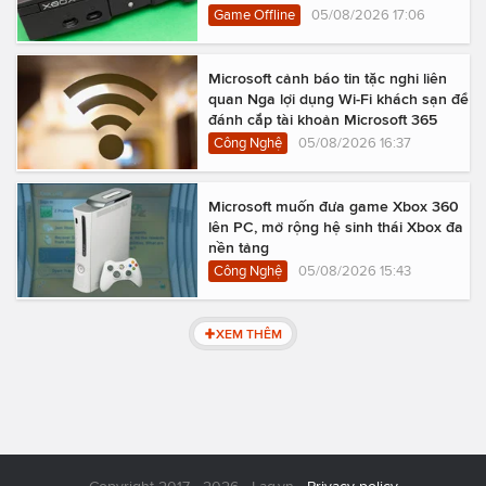
Game Offline
05/08/2026 17:06
Microsoft cảnh báo tin tặc nghi liên
quan Nga lợi dụng Wi-Fi khách sạn để
đánh cắp tài khoản Microsoft 365
Công Nghệ
05/08/2026 16:37
Microsoft muốn đưa game Xbox 360
lên PC, mở rộng hệ sinh thái Xbox đa
nền tảng
Công Nghệ
05/08/2026 15:43
XEM THÊM