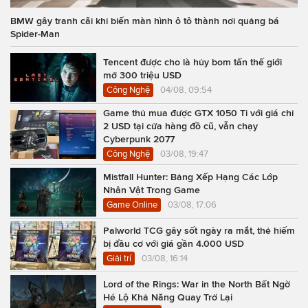
BMW gây tranh cãi khi biến màn hình ô tô thành nơi quảng bá
Spider-Man
Tencent được cho là hủy bom tấn thế giới
mở 300 triệu USD
Công Nghệ
04/08, 09:54
Game thủ mua được GTX 1050 Ti với giá chỉ
2 USD tại cửa hàng đồ cũ, vẫn chạy
Cyberpunk 2077
Công Nghệ
03/08, 19:47
Mistfall Hunter: Bảng Xếp Hạng Các Lớp
Nhân Vật Trong Game
Game Online
03/08, 17:06
Palworld TCG gây sốt ngày ra mắt, thẻ hiếm
bị đầu cơ với giá gần 4.000 USD
Giải trí
03/08, 16:14
Lord of the Rings: War in the North Bất Ngờ
Hé Lộ Khả Năng Quay Trở Lại