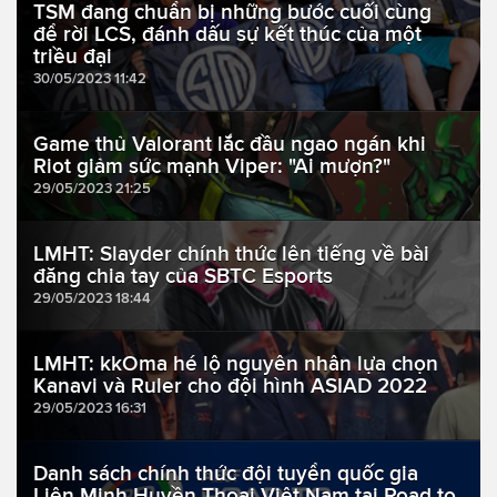
TSM đang chuẩn bị những bước cuối cùng
để rời LCS, đánh dấu sự kết thúc của một
triều đại
30/05/2023 11:42
Game thủ Valorant lắc đầu ngao ngán khi
Riot giảm sức mạnh Viper: "Ai mượn?"
29/05/2023 21:25
LMHT: Slayder chính thức lên tiếng về bài
đăng chia tay của SBTC Esports
29/05/2023 18:44
LMHT: kkOma hé lộ nguyên nhân lựa chọn
Kanavi và Ruler cho đội hình ASIAD 2022
29/05/2023 16:31
Danh sách chính thức đội tuyển quốc gia
Liên Minh Huyền Thoại Việt Nam tại Road to