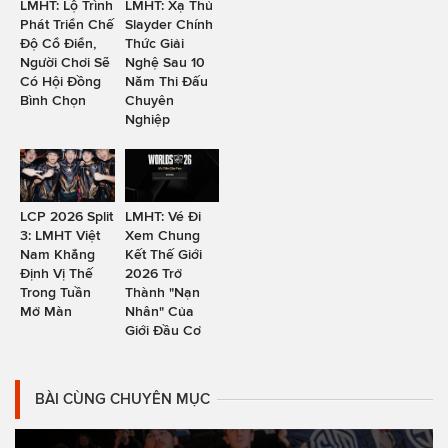
LMHT: Lộ Trình
LMHT: Xạ Thủ
Phát Triển Chế
Slayder Chính
Độ Cổ Điển,
Thức Giải
Người Chơi Sẽ
Nghệ Sau 10
Có Hội Đồng
Năm Thi Đấu
Bình Chọn
Chuyên
Nghiệp
LCP 2026 Split
LMHT: Vé Đi
3: LMHT Việt
Xem Chung
Nam Khẳng
Kết Thế Giới
Định Vị Thế
2026 Trở
Trong Tuần
Thành "Nạn
Mở Màn
Nhân" Của
Giới Đầu Cơ
BÀI CÙNG CHUYÊN MỤC