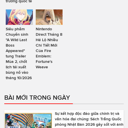
trường quốc tế
Siêu phẩm
Nintendo
Chuyển sinh
Direct Tháng 8
"A Wild Last
Hé Lộ Nhiều
Boss
Chi Tiết Mới
Appeared"
Của Fire
tung Trailer
Emblem:
Mùa 2, chốt
Fortune's
lịch tái xuất
Weave
bùng nổ vào
tháng 10/2026
BÀI MỚI TRONG NGÀY
Sự kết hợp độc đáo giữa chính trị và
văn hóa đại chúng: Sách Trắng Quốc
phòng Nhật Bản 2026 gây sốt với ảnh