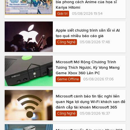
bìa phong cách Anime của họa sĩ
Kariya Hitomi
Giải trí
05/08/2026 19:54
Apple siết chương trình săn lỗi vì AI
tạo quá nhiều báo cáo giả
Công Nghệ
05/08/2026 17:48
Microsoft Mở Rộng Chương Trình
Tương Thích Ngược, Kỳ Vọng Mang
Game Xbox 360 Lên PC
Game Offline
05/08/2026 17:06
Microsoft cảnh báo tin tặc nghi liên
quan Nga lợi dụng Wi-Fi khách sạn để
đánh cắp tài khoản Microsoft 365
Công Nghệ
05/08/2026 16:37