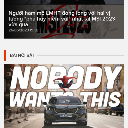
Người hâm mộ LMHT đồng lòng với hai vị
tướng "phá hủy niềm vui" nhất tại MSI 2023
vừa qua
26/05/2023 19:38
BÀI NỔI BẬT