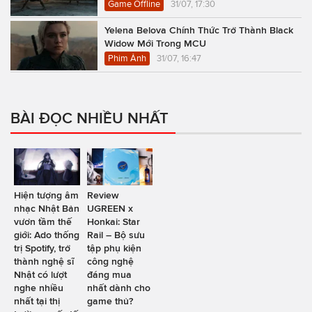
Game Offline
31/07, 17:30
Yelena Belova Chính Thức Trở Thành Black
Widow Mới Trong MCU
Phim Ảnh
31/07, 16:47
BÀI ĐỌC NHIỀU NHẤT
Hiện tượng âm
Review
nhạc Nhật Bản
UGREEN x
vươn tầm thế
Honkai: Star
giới: Ado thống
Rail – Bộ sưu
trị Spotify, trở
tập phụ kiện
thành nghệ sĩ
công nghệ
Nhật có lượt
đáng mua
nghe nhiều
nhất dành cho
nhất tại thị
game thủ?