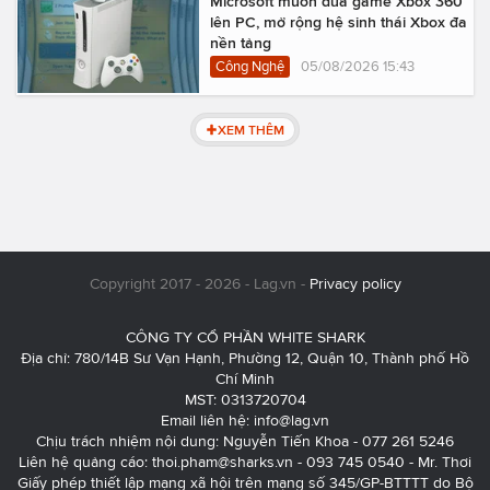
Microsoft muốn đưa game Xbox 360
lên PC, mở rộng hệ sinh thái Xbox đa
nền tảng
Công Nghệ
05/08/2026 15:43
XEM THÊM
Copyright 2017 - 2026 - Lag.vn -
Privacy policy
CÔNG TY CỔ PHẦN WHITE SHARK
Địa chỉ: 780/14B Sư Vạn Hạnh, Phường 12, Quận 10, Thành phố Hồ
Chí Minh
MST: 0313720704
Email liên hệ:
info@lag.vn
Chịu trách nhiệm nội dung: Nguyễn Tiến Khoa - 077 261 5246
Liên hệ quảng cáo:
thoi.pham@sharks.vn
- 093 745 0540 - Mr. Thơi
Giấy phép thiết lập mạng xã hội trên mạng số 345/GP-BTTTT do Bộ