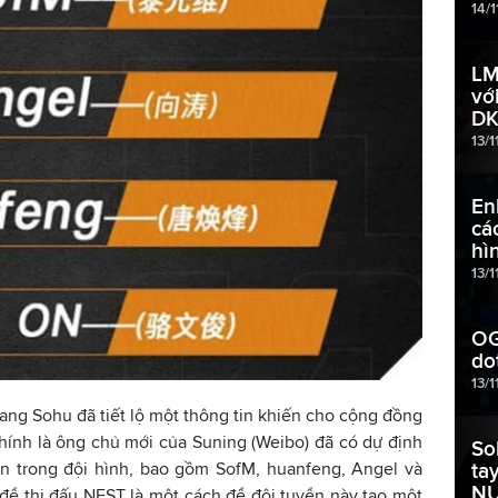
14/
LM
vớ
DK
13/1
En
cá
hì
13/1
OG
do
13/1
trang Sohu đã tiết lộ một thông tin khiến cho cộng đồng
hính là ông chủ mới của Suning (Weibo) đã có dự định
So
iên trong đội hình, bao gồm SofM, huanfeng, Angel và
ta
N
để thi đấu NEST là một cách để đội tuyển này tạo một