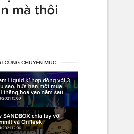
in mà thôi
ÀI CÙNG CHUYÊN MỤC
am Liquid kí hợp đồng với 3
êu sao, hứa hẹn một mùa
ải thăng hoa vào năm sau
1/2021 13:00
iv SANDBOX chia tay với
mmit và Onfleek
1/2021 12:00