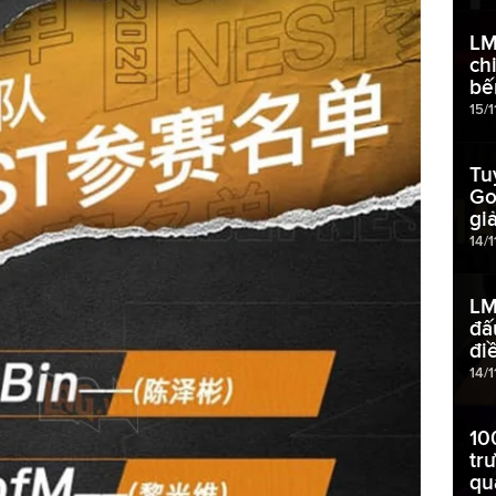
LM
ch
bế
15/1
Tu
Go
gi
14/1
LM
đấ
đi
14/1
10
tr
qu