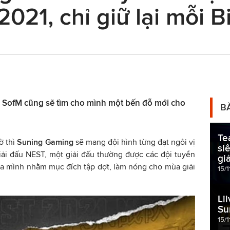
21, chỉ giữ lại mỗi B
c SofM cũng sẽ tìm cho mình một bến đỗ mới cho
B
Te
ờ thì
Suning Gaming
sẽ mang đội hình từng đạt ngôi vị
si
ải đấu NEST, một giải đấu thường được các đội tuyển
gi
 của mình nhằm mục đích tập dợt, làm nóng cho mùa giải
15/1
Li
Su
15/1