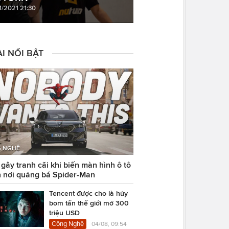
1/2021 21:30
I NỔI BẬT
 NGHỆ
ây tranh cãi khi biến màn hình ô tô
 nơi quảng bá Spider-Man
Tencent được cho là hủy
bom tấn thế giới mở 300
triệu USD
Công Nghệ
04/08, 09:54