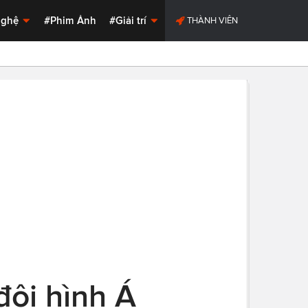
Nghệ
#Phim Ảnh
#Giải trí
THÀNH VIÊN
đội hình Á