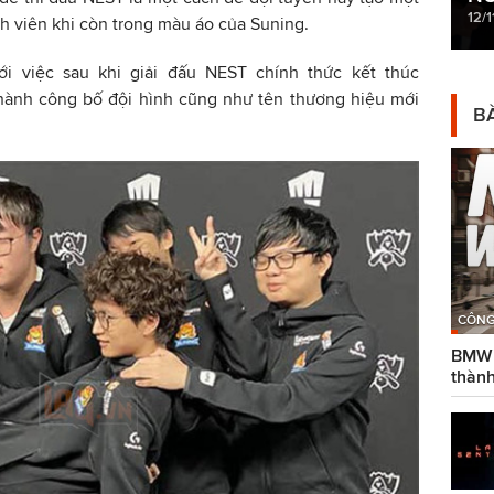
12/1
h viên khi còn trong màu áo của Suning.
i việc sau khi giải đấu NEST chính thức kết thúc
 hành công bố đội hình cũng như tên thương hiệu mới
BÀ
CÔNG
BMW g
thành