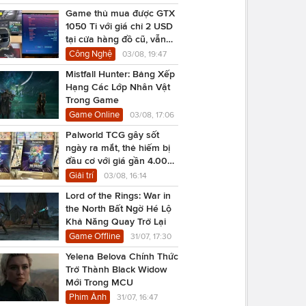
Game thủ mua được GTX
1050 Ti với giá chỉ 2 USD
tại cửa hàng đồ cũ, vẫn
chạy Cyberpunk 2077
Công Nghệ
03/08, 19:47
Mistfall Hunter: Bảng Xếp
Hạng Các Lớp Nhân Vật
Trong Game
Game Online
03/08, 17:06
Palworld TCG gây sốt
ngày ra mắt, thẻ hiếm bị
đầu cơ với giá gần 4.000
USD
Giải trí
03/08, 16:14
Lord of the Rings: War in
the North Bất Ngờ Hé Lộ
Khả Năng Quay Trở Lại
Game Offline
31/07, 17:30
Yelena Belova Chính Thức
Trở Thành Black Widow
Mới Trong MCU
Phim Ảnh
31/07, 16:47