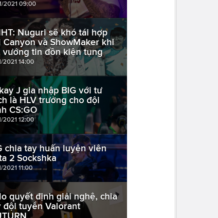
11/2021 09:00
HT: Nuguri sẽ khó tái hợp
i Canyon và ShowMaker khi
 vướng tin đồn kiện tụng
1/2021 14:00
kay J gia nhập BIG với tư
ch là HLV trưởng cho đội
nh CS:GO
1/2021 12:00
 chia tay huấn luyện viên
ta 2 Sockshka
1/2021 11:00
lo quyết định giải nghệ, chia
y đội tuyển Valorant
UTURN