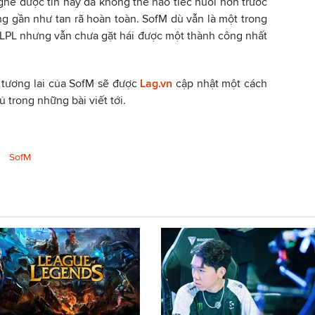
he được tin này đã không thể nào tiếc nuối hơn trước
ng gần như tan rã hoàn toàn. SofM dù vẫn là một trong
LPL nhưng vẫn chưa gặt hái được một thành công nhất
 tương lai của SofM sẽ được
Lag.vn
cập nhật một cách
trong những bài viết tới.
SofM