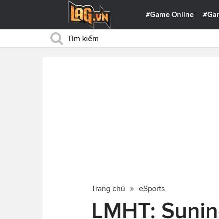
#Game Online
#Ga
Trang chủ
eSports
LMHT: Suning