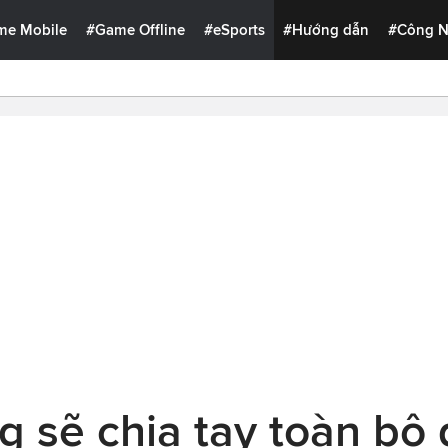
me Mobile
#Game Offline
#eSports
#Hướng dẫn
#Công 
 sẽ chia tay toàn bộ 