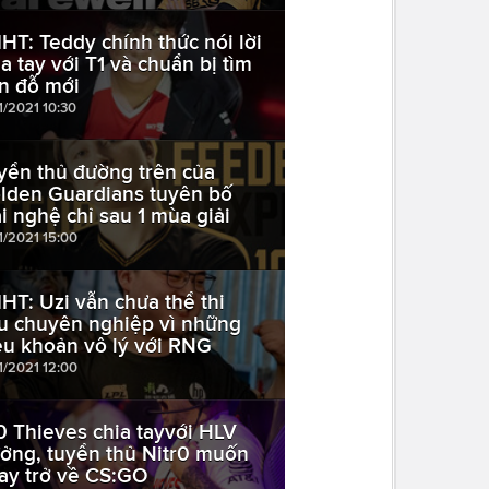
HT: Teddy chính thức nói lời
ia tay với T1 và chuẩn bị tìm
n đỗ mới
1/2021 10:30
yển thủ đường trên của
lden Guardians tuyên bố
ải nghệ chỉ sau 1 mùa giải
1/2021 15:00
HT: Uzi vẫn chưa thể thi
u chuyên nghiệp vì những
ều khoản vô lý với RNG
1/2021 12:00
0 Thieves chia tayvới HLV
ưởng, tuyển thủ Nitr0 muốn
ay trở về CS:GO