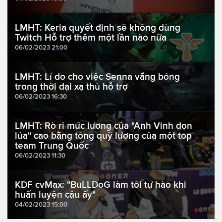
LMHT: Keria quyết định sẽ không dùng
Twitch Hỗ trợ thêm một lần nào nữa
06/02/2023 21:00
LMHT: Lí do cho việc Senna vắng bóng
trong thời đại xạ thủ hỗ trợ
06/02/2023 16:30
LMHT: Rò rỉ mức lương của "Anh Vinh dọn
lúa" cao bằng tổng quỹ lương của một top
team Trung Quốc
06/02/2023 11:30
KDF cvMax: "BuLLDoG làm tôi tự hào khi
huấn luyện cậu ấy"
04/02/2023 15:00