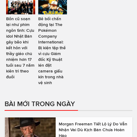
Bổn cũ soạn
Bê bối chấn
lại như phim
động tại The
ngôn tình: Cựu
Pokémon
idol Nhật Bản
Company
gây bão khi
International:
kết hôn với
Bị kiện tập thể
thầy giáo chủ
vì cựu Giám
nhiệm hơn 17
đốc Kỹ thuật
tuổi sau 7 năm
lén đặt
kiên trì theo
camera giấu
đuổi
kín trong nhà
vệ sinh
BÀI MỚI TRONG NGÀY
Morgan Freeman Tiết Lộ Lý Do Vẫn
Nhận Vai Dù Kịch Bản Chưa Hoàn
Hảo