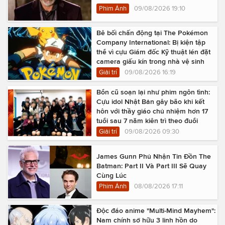
Phim Ảnh
09/08/2026 19:10
Bê bối chấn động tại The Pokémon
Company International: Bị kiện tập
thể vì cựu Giám đốc Kỹ thuật lén đặt
camera giấu kín trong nhà vệ sinh
Giải trí
09/08/2026 16:19
Bổn cũ soạn lại như phim ngôn tình:
Cựu idol Nhật Bản gây bão khi kết
hôn với thầy giáo chủ nhiệm hơn 17
tuổi sau 7 năm kiên trì theo đuổi
Giải trí
09/08/2026 09:30
James Gunn Phủ Nhận Tin Đồn The
Batman: Part II Và Part III Sẽ Quay
Cùng Lúc
Phim Ảnh
08/08/2026 17:11
Độc đáo anime "Multi-Mind Mayhem":
Nam chính sở hữu 3 linh hồn do