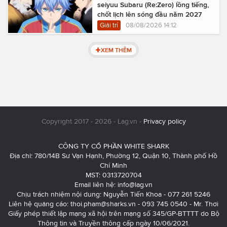
seiyuu Subaru (Re:Zero) lồng tiếng,
chốt lịch lên sóng đầu năm 2027
Giải trí
08/08/2026 14:12
XEM THÊM
Copyright 2017 - 2026 - Lag.vn -
Privacy policy
CÔNG TY CỔ PHẦN WHITE SHARK
Địa chỉ: 780/14B Sư Vạn Hạnh, Phường 12, Quận 10, Thành phố Hồ
Chí Minh
MST: 0313720704
Email liên hệ:
info@lag.vn
Chịu trách nhiệm nội dung: Nguyễn Tiến Khoa - 077 261 5246
Liên hệ quảng cáo:
thoi.pham@sharks.vn
- 093 745 0540 - Mr. Thơi
Giấy phép thiết lập mạng xã hội trên mạng số 345/GP-BTTTT do Bộ
Thông tin và Truyền thông cấp ngày 10/06/2021.