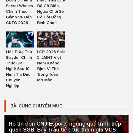
Đoạn 3: Team
Phát Triển Chế
Secret Whales
Độ Cổ Điển,
Chính Thức
Người Chơi Sẽ
Giành Vé Đến
Có Hội Đồng
CKTG 2026
Bình Chọn
LMHT: Xạ Thủ
LCP 2026 Split
Slayder Chính
3: LMHT Việt
Thức Giải
Nam Khẳng
Nghệ Sau 10
Định Vị Thế
Năm Thi Đấu
Trong Tuần
Chuyên
Mở Màn
Nghiệp
BÀI CÙNG CHUYÊN MỤC
Rộ tin đồn CNJ Esports ngưng quá trình tiếp
quản SGB, Bầy Trâu tiếp tục tham gia VCS