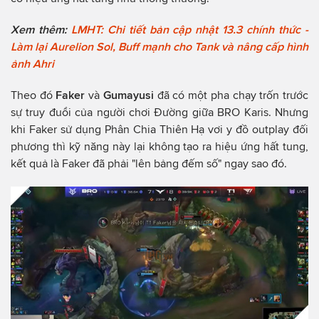
Xem thêm:
LMHT: Chi tiết bản cập nhật 13.3 chính thức -
Làm lại Aurelion Sol, Buff mạnh cho Tank và nâng cấp hình
ảnh Ahri
Theo đó
Faker
và
Gumayusi
đã có một pha chạy trốn trước
sự truy đuổi của người chơi Đường giữa BRO Karis. Nhưng
khi Faker sử dụng Phân Chia Thiên Hạ vơi y đồ outplay đối
phương thì kỹ năng này lại không tạo ra hiệu ứng hất tung,
kết quả là Faker đã phải "lên bảng đếm số" ngay sao đó.