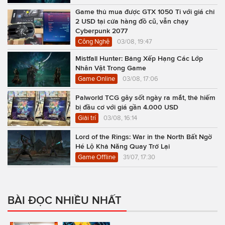
Game thủ mua được GTX 1050 Ti với giá chỉ
2 USD tại cửa hàng đồ cũ, vẫn chạy
Cyberpunk 2077
Công Nghệ
03/08, 19:47
Mistfall Hunter: Bảng Xếp Hạng Các Lớp
Nhân Vật Trong Game
Game Online
03/08, 17:06
Palworld TCG gây sốt ngày ra mắt, thẻ hiếm
bị đầu cơ với giá gần 4.000 USD
Giải trí
03/08, 16:14
Lord of the Rings: War in the North Bất Ngờ
Hé Lộ Khả Năng Quay Trở Lại
Game Offline
31/07, 17:30
BÀI ĐỌC NHIỀU NHẤT