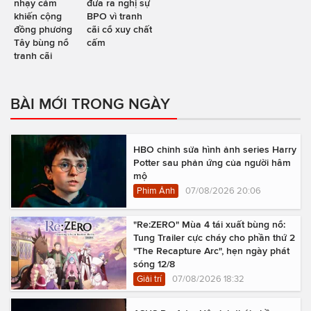
nhạy cảm
đưa ra nghị sự
khiến cộng
BPO vì tranh
đồng phương
cãi cổ xuy chất
Tây bùng nổ
cấm
tranh cãi
BÀI MỚI TRONG NGÀY
HBO chỉnh sửa hình ảnh series Harry
Potter sau phản ứng của người hâm
mộ
Phim Ảnh
07/08/2026 20:06
"Re:ZERO" Mùa 4 tái xuất bùng nổ:
Tung Trailer cực cháy cho phần thứ 2
"The Recapture Arc", hẹn ngày phát
sóng 12/8
Giải trí
07/08/2026 18:32