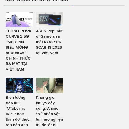
TECNO POVA
ASUS Republic
CURVE 2 5G
of Gamers ra
“SIÊU PIN
mắt ROG Strix
SIÊU MỎNG
SCAR 18 2026
8000mAh”
tại Việt Nam
CHÍNH THỨC
RA MẮT TẠI
VIỆT NAM
Biến tướng
Khung giờ
trào lưu
khuya dậy
"VTuber vs
sóng: Anime
IRL": Khoe
"Nữ nhân vật
thân đời thực,
tai mèo nghiện
rao bán ảnh
thuốc lá" bị