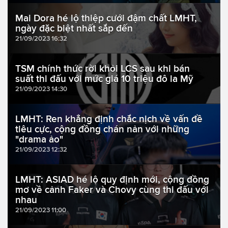
Mai Dora hé lộ thiệp cưới đậm chất LMHT,
ngày đặc biệt nhất sắp đến
21/09/2023 16:32
TSM chính thức rời khỏi LCS sau khi bán
suất thi đấu với mức giá 10 triệu đô la Mỹ
21/09/2023 14:30
LMHT: Ren khẳng định chắc nịch về vấn đề
tiêu cực, cộng đồng chán nản với những
"drama ảo"
21/09/2023 12:32
LMHT: ASIAD hé lộ quy định mới, cộng đồng
mơ về cảnh Faker và Chovy cùng thi đấu với
nhau
21/09/2023 11:00