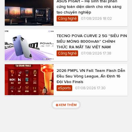
ASUS ProArt – Hệ sinh thái phần
cứng toàn diện dành cho nhà sáng
tạo chuyên nghiệp
Công Nghệ
07/08/2026 18:02
TECNO POVA CURVE 2 5G “SIÊU PIN
SIÊU MỎNG 8000mAh” CHÍNH
THỨC RA MẮT TẠI VIỆT NAM
Công Nghệ
07/08/2026 17:38
2026 PMPL VN Fall: Team Flash Dẫn
Đầu Sau Vòng League, Ấn Định 16
Đội Vào Finals
eSports
07/08/2026 17:30
XEM THÊM