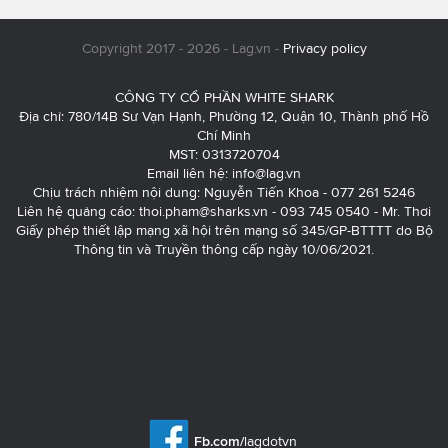
Copyright 2017 - 2026 - Lag.vn -
Privacy policy
CÔNG TY CỔ PHẦN WHITE SHARK
Địa chỉ: 780/14B Sư Vạn Hạnh, Phường 12, Quận 10, Thành phố Hồ
Chí Minh
MST: 0313720704
Email liên hệ:
info@lag.vn
Chịu trách nhiệm nội dung: Nguyễn Tiến Khoa - 077 261 5246
Liên hệ quảng cáo:
thoi.pham@sharks.vn
- 093 745 0540 - Mr. Thơi
Giấy phép thiết lập mạng xã hội trên mạng số 345/GP-BTTTT do Bộ
Thông tin và Truyền thông cấp ngày 10/06/2021.
Fb.com/
lagdotvn