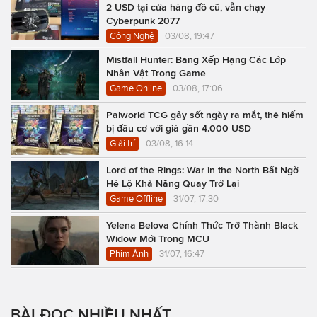
2 USD tại cửa hàng đồ cũ, vẫn chạy
Cyberpunk 2077
Công Nghệ
03/08, 19:47
Mistfall Hunter: Bảng Xếp Hạng Các Lớp
Nhân Vật Trong Game
Game Online
03/08, 17:06
Palworld TCG gây sốt ngày ra mắt, thẻ hiếm
bị đầu cơ với giá gần 4.000 USD
Giải trí
03/08, 16:14
Lord of the Rings: War in the North Bất Ngờ
Hé Lộ Khả Năng Quay Trở Lại
Game Offline
31/07, 17:30
Yelena Belova Chính Thức Trở Thành Black
Widow Mới Trong MCU
Phim Ảnh
31/07, 16:47
BÀI ĐỌC NHIỀU NHẤT