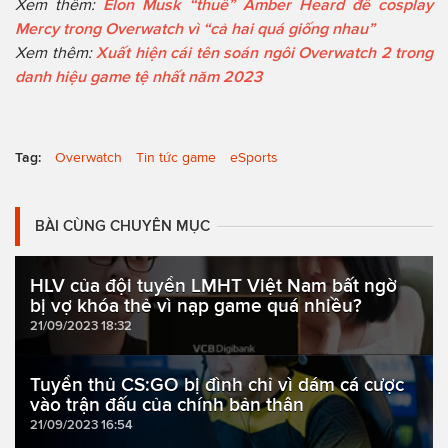
Xem thêm:
Elon Musk “thuê” Amber Heard để cosplay
Mercy trong Overwatch vì “cả hai quá giống nhau”
Xem thêm:
Xuất hiện cái tên soán ngôi Overwatch 2 trong
danh hiệu game tệ nhất năm 2023
Tag:
Overwatch
Tin tức game
eSports
BÀI CÙNG CHUYÊN MỤC
HLV của đội tuyển LMHT Việt Nam bất ngờ
bị vợ khóa thẻ vì nạp game quá nhiều?
21/09/2023 18:32
Tuyển thủ CS:GO bị đình chỉ vì dám cá cược
vào trận đấu của chính bản thân
21/09/2023 16:54