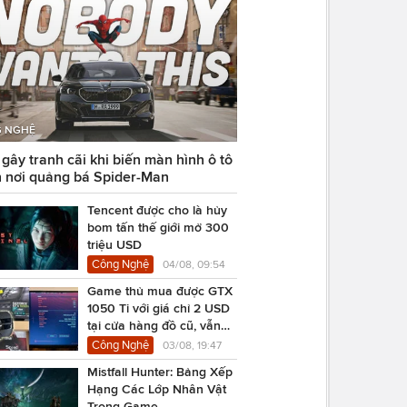
 NGHỆ
ây tranh cãi khi biến màn hình ô tô
 nơi quảng bá Spider-Man
Tencent được cho là hủy
bom tấn thế giới mở 300
triệu USD
Công Nghệ
04/08, 09:54
Game thủ mua được GTX
1050 Ti với giá chỉ 2 USD
tại cửa hàng đồ cũ, vẫn
chạy Cyberpunk 2077
Công Nghệ
03/08, 19:47
Mistfall Hunter: Bảng Xếp
Hạng Các Lớp Nhân Vật
Trong Game