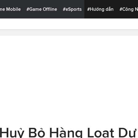
me Mobile
#Game Offline
#eSports
#Hướng dẫn
#Công 
 Huỷ Bỏ Hàng Loạt Dự