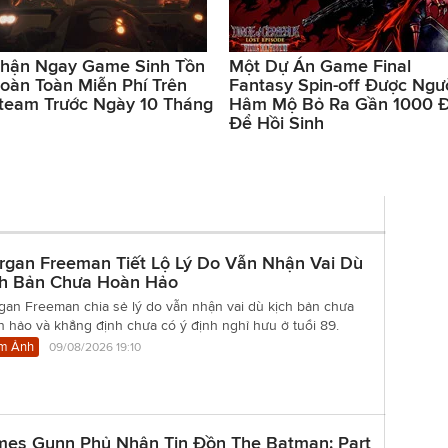
hận Ngay Game Sinh Tồn
Một Dự Án Game Final
oàn Toàn Miễn Phí Trên
Fantasy Spin-off Được Ngư
team Trước Ngày 10 Tháng
Hâm Mộ Bỏ Ra Gần 1000 
Để Hồi Sinh
rgan Freeman Tiết Lộ Lý Do Vẫn Nhận Vai Dù
ch Bản Chưa Hoàn Hảo
gan Freeman chia sẻ lý do vẫn nhận vai dù kịch bản chưa
 hảo và khẳng định chưa có ý định nghỉ hưu ở tuổi 89.
m Ảnh
09/08/2026 19:10
mes Gunn Phủ Nhận Tin Đồn The Batman: Part