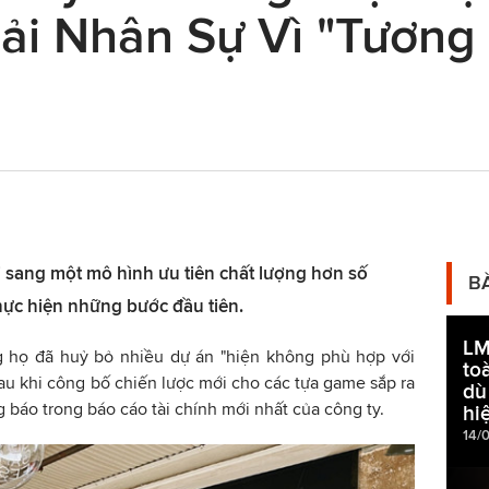
ải Nhân Sự Vì "Tương 
 sang một mô hình ưu tiên chất lượng hơn số
B
thực hiện những bước đầu tiên.
LM
g họ đã huỷ bỏ nhiều dự án "hiện không phù hợp với
to
sau khi công bố chiến lược mới cho các tựa game sắp ra
dù
 báo trong báo cáo tài chính mới nhất của công ty.
hiệ
14/