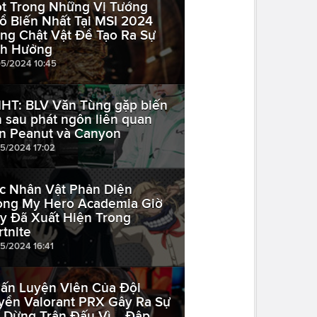
t Trong Những Vị Tướng
ổ Biến Nhất Tại MSI 2024
ng Chật Vật Để Tạo Ra Sự
h Hưởng
05/2024 10:45
HT: BLV Văn Tùng gặp biến
n sau phát ngôn liên quan
n Peanut và Canyon
05/2024 17:02
c Nhân Vật Phản Diện
ong My Hero Academia Giờ
y Đã Xuất Hiện Trong
rtnite
05/2024 16:41
ấn Luyện Viên Của Đội
yển Valorant PRX Gây Ra Sự
 Dừng Trận Đấu Vì... Đập