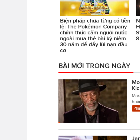
Biện pháp chưa từng có tiền
N
lệ: The Pokémon Company
H
chính thức cấm người nước
S
ngoài mua thẻ bài kỷ niệm
8
30 năm để đẩy lùi nạn đầu
cơ
BÀI MỚI TRONG NGÀY
Mo
Kị
Mor
hoàn
Phi
Ja