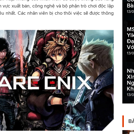
Bà
h vực xuất bản, công nghệ và bộ phận trò chơi độc lập
13/
ều nhất. Các nhân viên bị cho thôi việc sẽ được thông
MS
Yi
Đạ
Vớ
13/
Nh
Xi
Ng
Kh
13/
BÀ