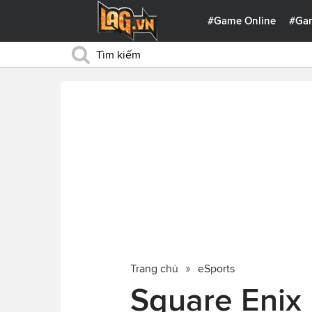
#Game Online
#Ga
Trang chủ
eSports
Square Enix