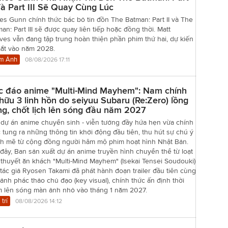
Và Part III Sẽ Quay Cùng Lúc
s Gunn chính thức bác bỏ tin đồn The Batman: Part II và The
an: Part III sẽ được quay liên tiếp hoặc đồng thời. Matt
es vẫn đang tập trung hoàn thiện phần phim thứ hai, dự kiến
mắt vào năm 2028.
m Ảnh
08/08/2026 17:11
c đáo anime "Multi-Mind Mayhem": Nam chính
hữu 3 linh hồn do seiyuu Subaru (Re:Zero) lồng
ng, chốt lịch lên sóng đầu năm 2027
 dự án anime chuyển sinh - viễn tưởng đầy hứa hẹn vừa chính
 tung ra những thông tin khởi động đầu tiên, thu hút sự chú ý
h mẽ từ cộng đồng người hâm mộ phim hoạt hình Nhật Bản.
đây, Ban sản xuất dự án anime truyền hình chuyển thể từ loạt
 thuyết ăn khách "Multi-Mind Mayhem" (Isekai Tensei Soudouki)
tác giả Ryosen Takami đã phát hành đoạn trailer đầu tiên cùng
ảnh phác thảo chủ đạo (key visual), chính thức ấn định thời
m lên sóng màn ảnh nhỏ vào tháng 1 năm 2027.
 trí
08/08/2026 14:12