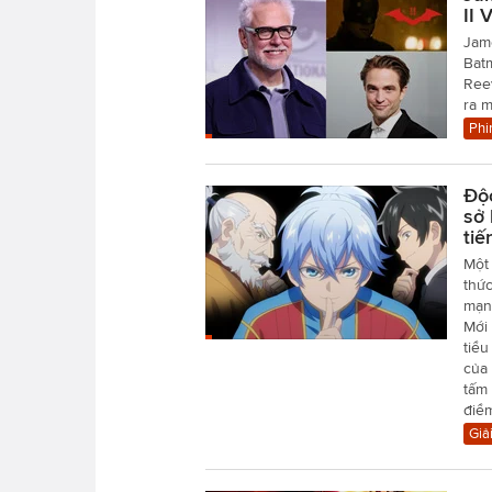
II 
Jame
Batm
Reev
ra 
Phi
Độ
sở 
tiế
Một
thức
mạn
Mới 
tiểu
của 
tấm 
điể
Giải