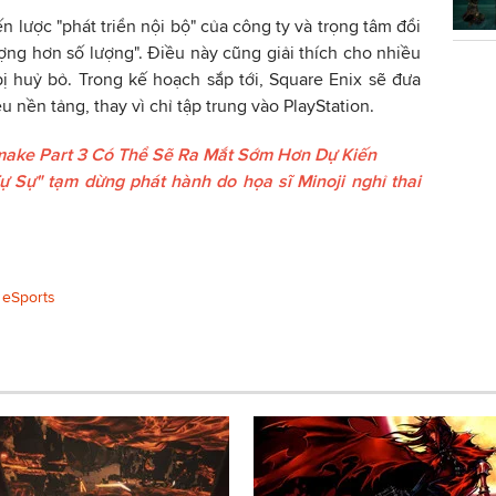
ến lược "phát triển nội bộ" của công ty và trọng tâm đổi
ượng hơn số lượng". Điều này cũng giải thích cho nhiều
ị huỷ bỏ. Trong kế hoạch sắp tới, Square Enix sẽ đưa
 nền tảng, thay vì chỉ tập trung vào PlayStation.
make Part 3 Có Thể Sẽ Ra Mắt Sớm Hơn Dự Kiến
 Sự" tạm dừng phát hành do họa sĩ Minoji nghỉ thai
eSports