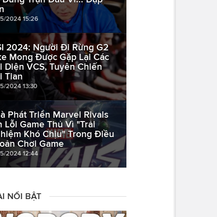
n
05/2024 15:26
I 2024: Người Đi Rừng G2
ke Mong Được Gặp Lại Các
i Diện VCS, Tuyên Chiến
i Tian
05/2024 13:30
à Phát Triển Marvel Rivals
n Lỗi Game Thủ Vì "Trải
hiệm Khó Chịu" Trong Điều
oản Chơi Game
05/2024 12:44
I NỔI BẬT