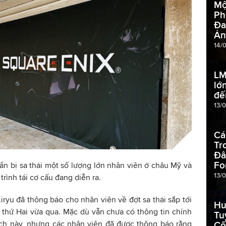
Mộ
Ph
Đa
Ản
14/
LM
lớ
đế
13/
Cá
Tr
Đâ
Fo
ẩn bị sa thải một số lượng lớn nhân viên ở châu Mỹ và
13/
rình tái cơ cấu đang diễn ra.
iryu đã thông báo cho nhân viên về đợt sa thải sắp tới
Hu
 thứ Hai vừa qua. Mặc dù vẫn chưa có thông tin chính
Tu
ạch này, nhưng các nhân viên đã được thông báo rằng
Cố