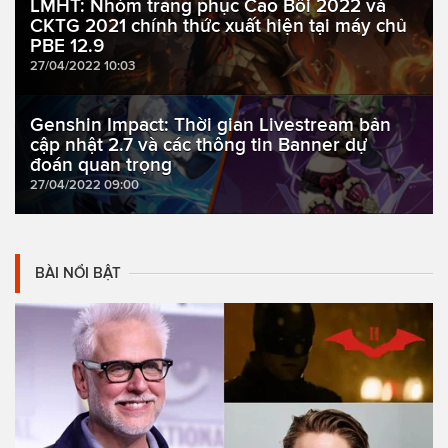
LMHT: Nhóm trang phục Cao Bồi 2022 và
CKTG 2021 chính thức xuất hiện tại máy chủ
PBE 12.9
27/04/2022 10:03
Genshin Impact: Thời gian Livestream bản
cập nhật 2.7 và các thông tin Banner dự
đoán quan trọng
27/04/2022 09:00
BÀI NỔI BẬT