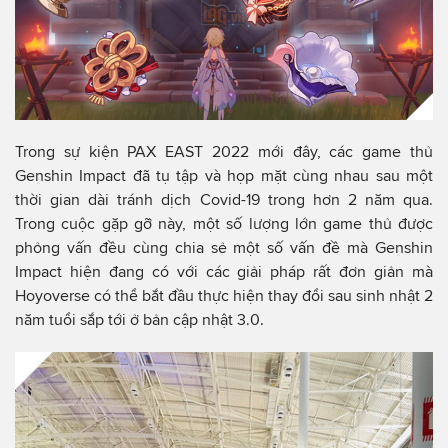
Trong sự kiện PAX EAST 2022 mới đây, các game thủ
Genshin Impact đã tụ tập và họp mặt cùng nhau sau một
thời gian dài tránh dịch Covid-19 trong hơn 2 năm qua.
Trong cuộc gặp gỡ này, một số lượng lớn game thủ được
phỏng vấn đều cùng chia sẻ một số vấn đề mà Genshin
Impact hiện đang có với các giải pháp rất đơn giản mà
Hoyoverse có thể bắt đầu thực hiện thay đổi sau sinh nhật 2
năm tuổi sắp tới ở bản cập nhật 3.0.