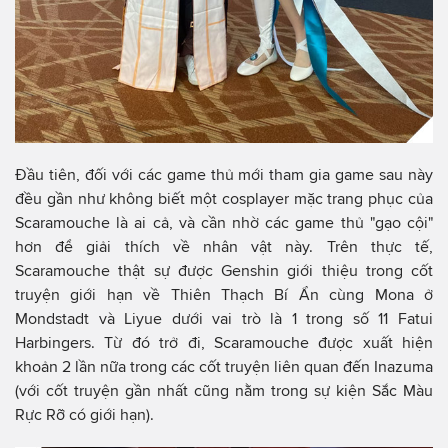
Đầu tiên, đối với các game thủ mới tham gia game sau này
đều gần như không biết một cosplayer mặc trang phục của
Scaramouche là ai cả, và cần nhờ các game thủ "gạo cội"
hơn để giải thích về nhân vật này. Trên thực tế,
Scaramouche thật sự được Genshin giới thiệu trong cốt
truyện giới hạn về Thiên Thạch Bí Ẩn cùng Mona ở
Mondstadt và Liyue dưới vai trò là 1 trong số 11 Fatui
Harbingers. Từ đó trở đi, Scaramouche được xuất hiện
khoản 2 lần nữa trong các cốt truyện liên quan đến Inazuma
(với cốt truyện gần nhất cũng nằm trong sự kiện Sắc Màu
Rực Rỡ có giới hạn).