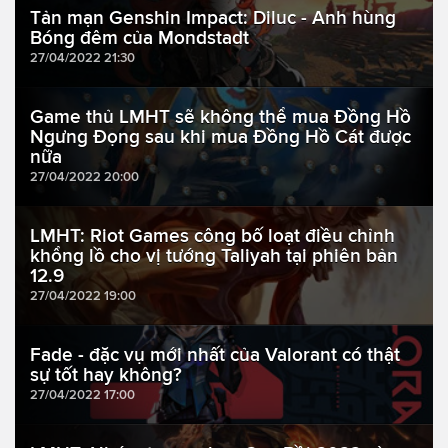
Tản mạn Genshin Impact: Diluc - Anh hùng
Bóng đêm của Mondstadt
27/04/2022 21:30
Game thủ LMHT sẽ không thể mua Đồng Hồ
Ngưng Đọng sau khi mua Đồng Hồ Cát được
nữa
27/04/2022 20:00
LMHT: Riot Games công bố loạt điều chỉnh
khổng lồ cho vị tướng Taliyah tại phiên bản
12.9
27/04/2022 19:00
Fade - đặc vụ mới nhất của Valorant có thật
sự tốt hay không?
27/04/2022 17:00