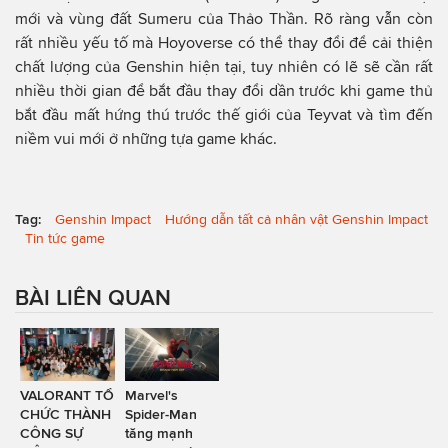
mới và vùng đất Sumeru của Thảo Thần. Rõ ràng vẫn còn
rất nhiều yếu tố mà Hoyoverse có thể thay đổi để cải thiện
chất lượng của Genshin hiện tại, tuy nhiên có lẽ sẽ cần rất
nhiều thời gian để bắt đầu thay đổi dần trước khi game thủ
bắt đầu mất hứng thú trước thế giới của Teyvat và tìm đến
niềm vui mới ở những tựa game khác.
Tag:
Genshin Impact
Hướng dẫn tất cả nhân vật Genshin Impact
Tin tức game
BÀI LIÊN QUAN
VALORANT TỔ
Marvel's
CHỨC THÀNH
Spider-Man
CÔNG SỰ
tăng mạnh