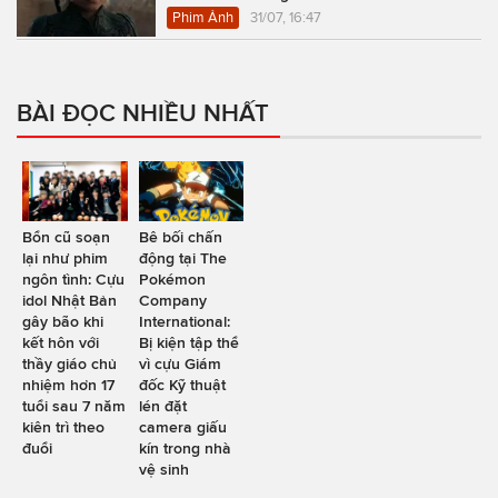
Phim Ảnh
31/07, 16:47
BÀI ĐỌC NHIỀU NHẤT
Bổn cũ soạn
Bê bối chấn
lại như phim
động tại The
ngôn tình: Cựu
Pokémon
idol Nhật Bản
Company
gây bão khi
International:
kết hôn với
Bị kiện tập thể
thầy giáo chủ
vì cựu Giám
nhiệm hơn 17
đốc Kỹ thuật
tuổi sau 7 năm
lén đặt
kiên trì theo
camera giấu
đuổi
kín trong nhà
vệ sinh