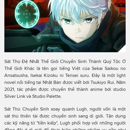
Sát Thủ Đệ Nhất Thế Giới Chuyển Sinh Thành Quý Tộc Ở
Thế Giới Khác là tên gọi tiếng Việt của Sekai Saikou no
Ansatsusha, Isekai Kizoku ni Tensei suru. Đây là một light
novel nổi tiếng tại Nhật Bản được viết bởi Tsukiyo Rui. Năm
2021, tác phẩm được chuyển thể thành anime bởi studio
Silver Link và Studio Palette.
Sát Thủ Chuyển Sinh xoay quanh Lugh, người vốn là một
sát thủ thiên tài được chuyển sinh sang dị giới. Tận dụng
các kỹ năng từ "tiền kiếp", Lugh phối hợp với những người
đồng đội ở dị giới để thực hiện những nhiệm vụ gần như