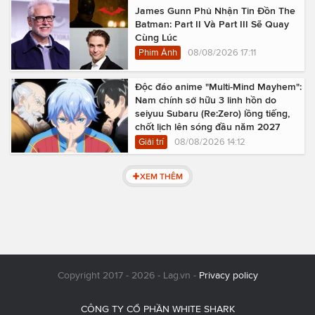
James Gunn Phủ Nhận Tin Đồn The
Batman: Part II Và Part III Sẽ Quay
Cùng Lúc
Phim Ảnh
08/08/2026 17:11
Độc đáo anime "Multi-Mind Mayhem":
Nam chính sở hữu 3 linh hồn do
seiyuu Subaru (Re:Zero) lồng tiếng,
chốt lịch lên sóng đầu năm 2027
Giải trí
08/08/2026 14:12
XEM THÊM
Copyright 2017 - 2026 - Lag.vn -
Privacy policy
CÔNG TY CỔ PHẦN WHITE SHARK