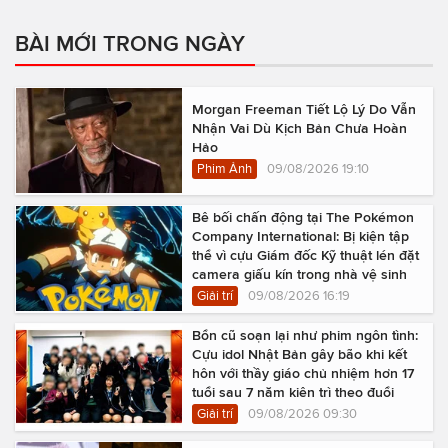
BÀI MỚI TRONG NGÀY
Morgan Freeman Tiết Lộ Lý Do Vẫn
Nhận Vai Dù Kịch Bản Chưa Hoàn
Hảo
Phim Ảnh
09/08/2026 19:10
Bê bối chấn động tại The Pokémon
Company International: Bị kiện tập
thể vì cựu Giám đốc Kỹ thuật lén đặt
camera giấu kín trong nhà vệ sinh
Giải trí
09/08/2026 16:19
Bổn cũ soạn lại như phim ngôn tình:
Cựu idol Nhật Bản gây bão khi kết
hôn với thầy giáo chủ nhiệm hơn 17
tuổi sau 7 năm kiên trì theo đuổi
Giải trí
09/08/2026 09:30