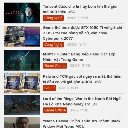
Tencent được cho là hủy bom tấn thế giới
mở 300 triệu USD
Công Nghệ
04/08, 09:54
Game thủ mua được GTX 1050 Ti với giá chỉ
2 USD tại cửa hàng đồ cũ, vẫn chạy
Cyberpunk 2077
Công Nghệ
03/08, 19:47
Mistfall Hunter: Bảng Xếp Hạng Các Lớp
Nhân Vật Trong Game
Game Online
03/08, 17:06
Palworld TCG gây sốt ngày ra mắt, thẻ hiếm
bị đầu cơ với giá gần 4.000 USD
Giải trí
03/08, 16:14
Lord of the Rings: War in the North Bất Ngờ
Hé Lộ Khả Năng Quay Trở Lại
Game Offline
31/07, 17:30
Yelena Belova Chính Thức Trở Thành Black
Widow Mới Trong MCU