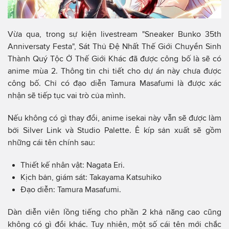
Vừa qua, trong sự kiện livestream "Sneaker Bunko 35th
Anniversaty Festa", Sát Thủ Đệ Nhất Thế Giới Chuyển Sinh
Thành Quý Tộc Ở Thế Giới Khác đã được công bố là sẽ có
anime mùa 2. Thông tin chi tiết cho dự án này chưa được
công bố. Chỉ có đạo diễn Tamura Masafumi là được xác
nhận sẽ tiếp tục vai trò của mình.
Nếu không có gì thay đổi, anime isekai này vẫn sẽ được làm
bởi Silver Link và Studio Palette. Ê kíp sản xuất sẽ gồm
những cái tên chính sau:
Thiết kế nhân vật: Nagata Eri.
Kịch bản, giám sát: Takayama Katsuhiko
Đạo diễn: Tamura Masafumi.
Dàn diễn viên lồng tiếng cho phần 2 khả năng cao cũng
không có gì đổi khác. Tuy nhiên, một số cái tên mới chắc