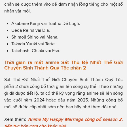
chắn sẽ được thêm vào để đảm nhận lồng tiếng cho một số
nhân vật mới.
Akabane Kenji vai Tuatha Dé Lugh.
Ueda Reina vai Dia.
Shimoji Shino vai Maha.
Takada Yuuki vai Tarte.
Takahashi Chiaki vai Esri.
Thời gian ra mắt anime Sát Thủ Đệ Nhất Thế Giới
Chuyển Sinh Thành Quý Tộc phần 2
Sát Thủ Đệ Nhất Thế Giới Chuyển Sinh Thành Quý Tộc
phần 2 chưa công bố thời gian lên sóng cụ thể. Theo những
gì đã được tiết lộ, ta có thể kỳ vọng rằng anime sẽ lên sóng
vào cuối năm 2024 hoặc đầu năm 2025. Những công bố
mới sẽ được cập nhật sớm nên bạn hãy nhớ theo dõi nhé.
Xem thêm:
Anime My Happy Marriage công bố season 2,
tiếp tục bón cơm cho khán giả!