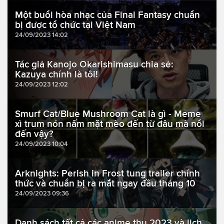
Một buổi hòa nhạc của Final Fantasy chuẩn
bị được tổ chức tại Việt Nam
24/09/2023 14:02
Tác giả Kanojo Okarishimasu chia sẻ:
Kazuya chính là tôi!
24/09/2023 12:02
Smurf Cat/Blue Mushroom Cat là gì - Meme
xì trum nón nấm mặt mèo đến từ đâu mà nổi
đến vậy?
24/09/2023 10:04
Arknights: Perish in Frost tung trailer chính
thức và chuẩn bị ra mắt ngay đầu tháng 10
24/09/2023 09:36
Danh sách tất cả các anime thu 2023 và lịch