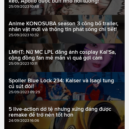
kèo, Apollo được buff nhờ hồi tưởng!
25/09/2023 10:48
Anime KONOSUBA season 3 công bố trailer,
nhân vật mới và thông tin phát sóng chi tiết!
25/09/2023 10:32
LMHT: Nữ MC LPL đăng ảnh cosplay Kai'Sa,
cộng đồng fan mê mẩn vì quá gợi cảm
25/09/2023 10:11
Spoiler Blue Lock 234: Kaiser và Isagi tung
cú sút đôi!
25/09/2023 09:29
5 live-action dở tệ nhưng xứng đáng được
remake để trở nên tốt hơn
24/09/2023 16:06