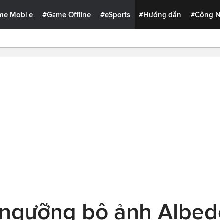
me Mobile
#Game Offline
#eSports
#Hướng dẫn
#Công 
ngưỡng bộ ảnh Albed