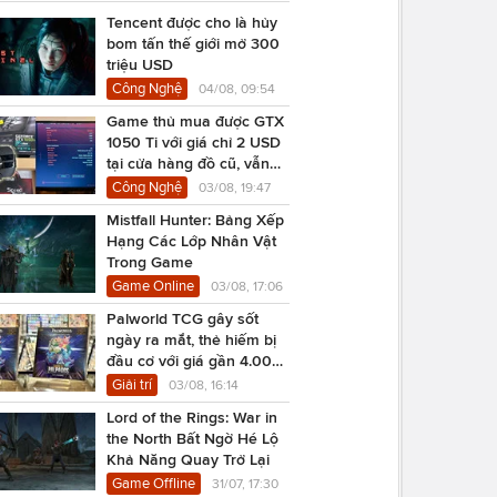
Tencent được cho là hủy
bom tấn thế giới mở 300
triệu USD
Công Nghệ
04/08, 09:54
Game thủ mua được GTX
1050 Ti với giá chỉ 2 USD
tại cửa hàng đồ cũ, vẫn
chạy Cyberpunk 2077
Công Nghệ
03/08, 19:47
Mistfall Hunter: Bảng Xếp
Hạng Các Lớp Nhân Vật
Trong Game
Game Online
03/08, 17:06
Palworld TCG gây sốt
ngày ra mắt, thẻ hiếm bị
đầu cơ với giá gần 4.000
USD
Giải trí
03/08, 16:14
Lord of the Rings: War in
the North Bất Ngờ Hé Lộ
Khả Năng Quay Trở Lại
Game Offline
31/07, 17:30