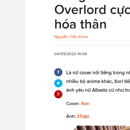
Overlord cực
hóa thân
Nguyễn Tiến Khoa
04/09/2023 14:08
Là nữ coser nổi tiếng trong
nhiều bộ anime khác, Xori ti
ảnh yêu nữ Albedo cứ như tro
Coser:
Xori
Ảnh:
25dpi