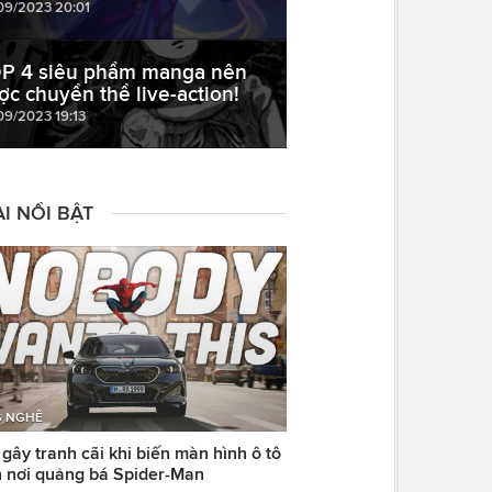
09/2023 20:01
P 4 siêu phẩm manga nên
ợc chuyển thể live-action!
09/2023 19:13
I NỔI BẬT
 NGHỆ
ây tranh cãi khi biến màn hình ô tô
 nơi quảng bá Spider-Man