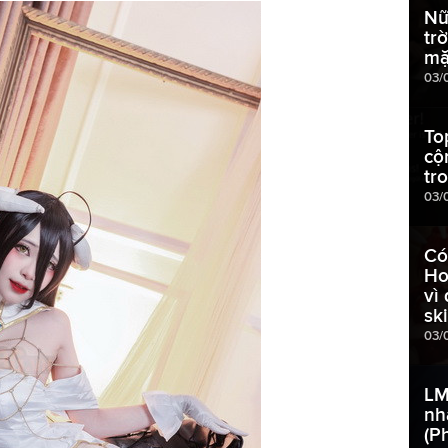
Nữ
tr
mặ
03/
To
cộ
tr
03/
Có
Ho
vì
sk
03/
LM
nh
(P