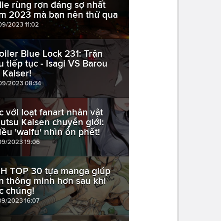
die rùng rợn đáng sợ nhất
m 2023 mà bạn nên thử qua
09/2023 11:02
oiler Blue Lock 231: Trận
u tiếp tục - Isagi VS Barou
 Kaiser!
09/2023 08:34
c với loạt fanart nhân vật
jutsu Kaisen chuyển giới:
iều 'waifu' nhìn ổn phết!
09/2023 19:06
H TOP 30 tựa manga giúp
n thông minh hơn sau khi
c chúng!
09/2023 16:07