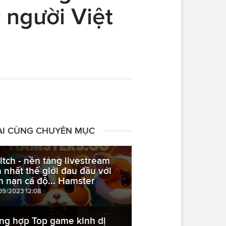
 người Việt
ÀI CÙNG CHUYÊN MỤC
itch - nền tảng livestream
n nhất thế giới đau đầu với
n nạn cá độ... Hamster
09/2023 12:08
ng hợp Top game kinh dị