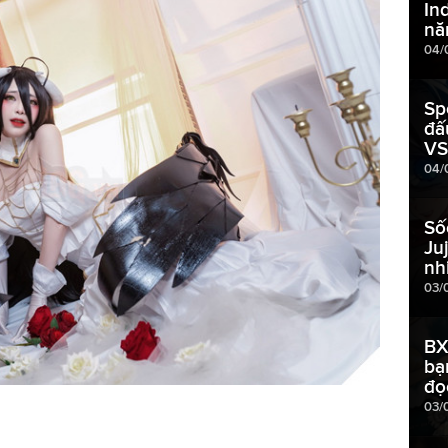
In
nă
04/
Sp
đấ
VS
04/
Số
Ju
nh
03/
BX
bạ
đọ
03/