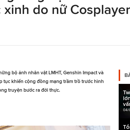
 xinh do nữ Cosplayer
 những bộ ảnh nhân vật LMHT, Genshin Impact và
B
ếp tục khiến cộng đồng mạng trầm trồ trước hình
ng truyện bước ra đời thực.
Tw
lớ
vấ
04/
Tổ