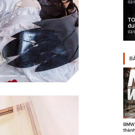
02/
TO
đư
02/
BÀ
CÔNG
BMW g
thành