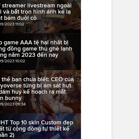
 streamer livestream ngoài
ời và bắt trọn hình ảnh kẻ lạ
t bám đuôi cô
09/2023 11:02
p game AAA tệ hại nhất bị
ng đồng game thủ ghẻ lạnh
ong năm 2023 đến nay
09/2023 10:02
 thể bạn chưa biết: CEO của
yoverse từng bị ám sát hụt
 dám huỷ kế hoạch ra mắt
in bunny
09/2023 09:34
HT Top 10 skin Custom đẹp
ất từ cộng đồng tự thiết kế
hần 2)