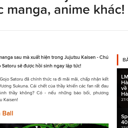
ác manga, anime khác!
manga sau mà xuất hiện trong Jujutsu Kaisen - Chú
B
 Satoru sẽ được hồi sinh ngay lập tức!
LM
Gojo Satoru đã chính thức ra đi mãi mãi, chấp nhận kết
Hà
ương Sukuna. Cái chết của thầy khiến các fan rất đau
về
sinh thầy không? Có - nếu những bảo bối, phương
Hà
u Kaisen!
27/
 Ball
Sp
40
27/