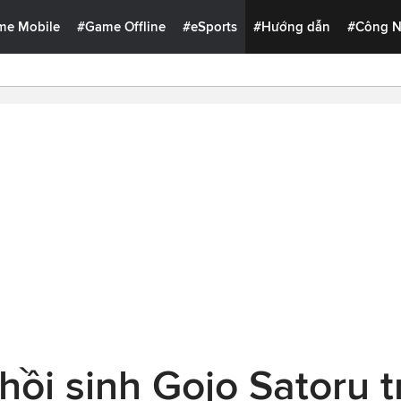
me Mobile
#Game Offline
#eSports
#Hướng dẫn
#Công 
ồi sinh Gojo Satoru t