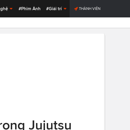
Nghệ
#Phim Ảnh
#Giải trí
THÀNH VIÊN
rong Jujutsu