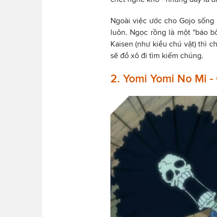
Ngoài việc ước cho Gojo sống 
luôn. Ngọc rồng là một "bảo bố
Kaisen (như kiểu chú vật) thì 
sẽ đổ xô đi tìm kiếm chúng.
2. Yomi Yomi No Mi -