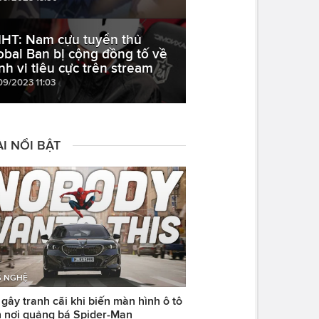
HT: Nam cựu tuyển thủ
obal Ban bị cộng đồng tố về
nh vi tiêu cực trên stream
09/2023 11:03
I NỔI BẬT
 NGHỆ
ây tranh cãi khi biến màn hình ô tô
 nơi quảng bá Spider-Man