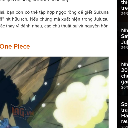
th
tr
lại, bạn còn có thể tập hợp ngọc rồng để giết Sukuna
26/
i" rất hữu ích. Nếu chúng mà xuất hiện trong Jujutsu
chắc thay vì đánh nhau, các chú thuật sư và nguyền hồn
Nh
Sa
Ju
 One Piece
26/
Nh
207
ch
ga
26/
Sp
tr
Hả
rau
26/