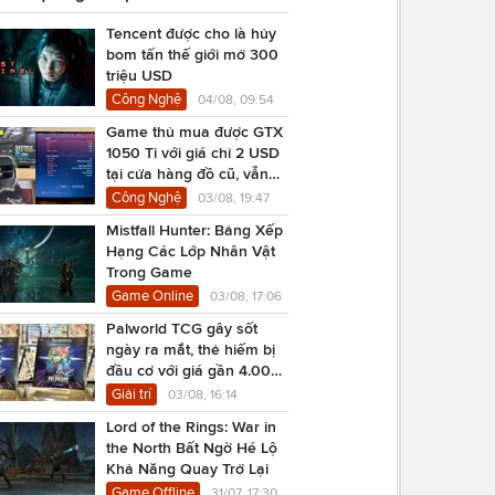
Tencent được cho là hủy
bom tấn thế giới mở 300
triệu USD
Công Nghệ
04/08, 09:54
Game thủ mua được GTX
1050 Ti với giá chỉ 2 USD
tại cửa hàng đồ cũ, vẫn
chạy Cyberpunk 2077
Công Nghệ
03/08, 19:47
Mistfall Hunter: Bảng Xếp
Hạng Các Lớp Nhân Vật
Trong Game
Game Online
03/08, 17:06
Palworld TCG gây sốt
ngày ra mắt, thẻ hiếm bị
đầu cơ với giá gần 4.000
USD
Giải trí
03/08, 16:14
Lord of the Rings: War in
the North Bất Ngờ Hé Lộ
Khả Năng Quay Trở Lại
Game Offline
31/07, 17:30