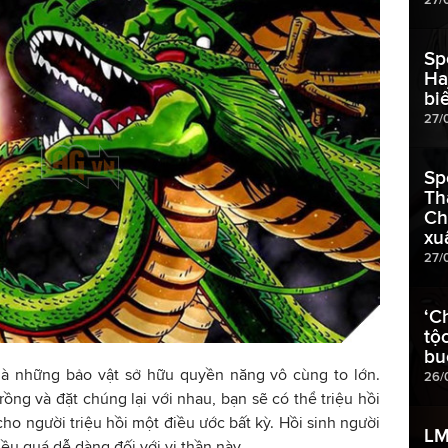
Sp
Ha
bi
27/
Sp
Th
Ch
xu
27/
‘C
tộ
bu
 là những bảo vật sở hữu quyền năng vô cùng to lớn.
26/
ồng và đặt chúng lại với nhau, bạn sẽ có thể triệu hồi
o người triệu hồi một điều ước bất kỳ. Hồi sinh người
LM
ều quá dễ dàng đối với vị thần này.