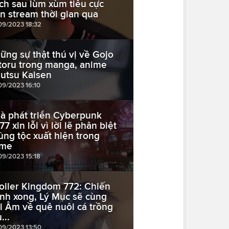
ích sau lùm xùm tiêu cực
ên stream thời gian qua
09/2023 18:32
ững sự thật thú vị về Gojo
toru trong manga, anime
jutsu Kaisen
09/2023 16:10
à phát triển Cyberpunk
7 xin lỗi vì lời lẽ phân biệt
ủng tộc xuất hiện trong
me
09/2023 15:18
oiler Kingdom 772: Chiến
anh xong, Lý Mục sẽ cùng
i Âm về quê nuôi cá trồng
...
09/2023 13:50