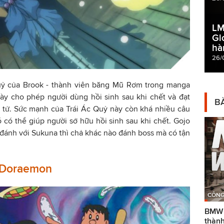
LM
Gl
hà
26/
uỷ của Brook - thành viên băng Mũ Rơm trong manga
này cho phép người dùng hồi sinh sau khi chết và đạt
BÀ
t tử. Sức mạnh của Trái Ác Quỷ này còn khá nhiều câu
 có thể giúp người sở hữu hồi sinh sau khi chết. Gojo
 đánh với Sukuna thì chả khác nào đánh boss mà có tận
- Doraemon
CÔNG
BMW g
thành