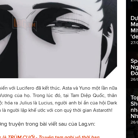
Dự
Ma
Mi
'de
27/
Sp
Ng
Đỏ
26/
iến với Lucifero đã kết thúc. Asta và Yuno một lần nữa
Vương của họ. Trong lúc đó, tại Tam Diệp Quốc, thân
To
ộ: hóa ra Julius là Lucius, người anh bí ẩn của hội Dark
Sh
nh
n là người lập khế ước với con quỷ thời gian Astaroth!
Nh
26/
ơng truyện trong bài viết sau của
Lag.vn
:
us là TRÙM CUỐI - Truyện tạm nghỉ vô thời hạn