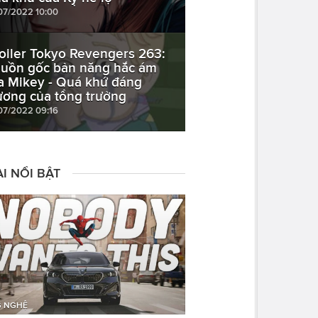
07/2022 10:00
oiler Tokyo Revengers 263:
uồn gốc bản năng hắc ám
a Mikey - Quá khứ đáng
ương của tổng trưởng
07/2022 09:16
I NỔI BẬT
 NGHỆ