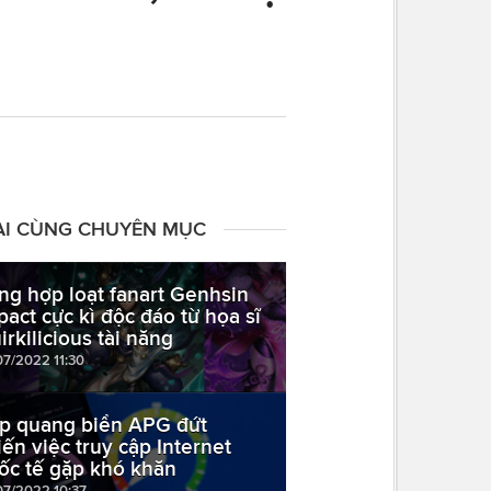
ÀI CÙNG CHUYÊN MỤC
ng hợp loạt fanart Genhsin
pact cực kì độc đáo từ họa sĩ
irkilicious tài năng
07/2022 11:30
p quang biển APG đứt
iến việc truy cập Internet
ốc tế gặp khó khăn
07/2022 10:37