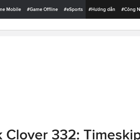
me Mobile
#Game Offline
#eSports
#Hướng dẫn
#Công 
k Clover 332: Timeskip