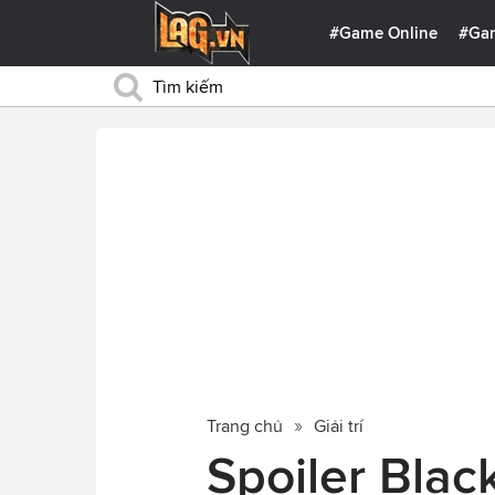
#Game Online
#Ga
Trang chủ
Giải trí
Spoiler Blac