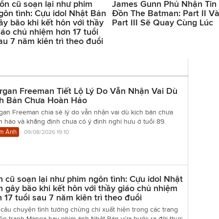
ổn cũ soạn lại như phim
James Gunn Phủ Nhận Tin
gôn tình: Cựu idol Nhật Bản
Đồn The Batman: Part II V
ây bão khi kết hôn với thầy
Part III Sẽ Quay Cùng Lúc
iáo chủ nhiệm hơn 17 tuổi
au 7 năm kiên trì theo đuổi
rgan Freeman Tiết Lộ Lý Do Vẫn Nhận Vai Dù
ch Bản Chưa Hoàn Hảo
gan Freeman chia sẻ lý do vẫn nhận vai dù kịch bản chưa
 hảo và khẳng định chưa có ý định nghỉ hưu ở tuổi 89.
m Ảnh
09/08/2026 19:10
 cũ soạn lại như phim ngôn tình: Cựu idol Nhật
 gây bão khi kết hôn với thầy giáo chủ nhiệm
 17 tuổi sau 7 năm kiên trì theo đuổi
câu chuyện tình tưởng chừng chỉ xuất hiện trong các trang
ện tranh Manga hay phim ảnh Nhật Bản vừa bước ra đời thực,