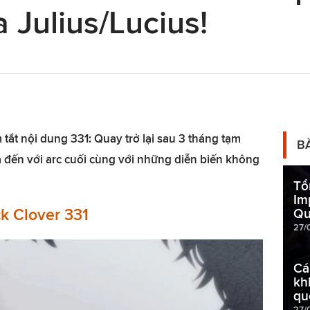
 Julius/Lucius!
 tắt nội dung 331: Quay trở lại sau 3 tháng tạm
B
a đến với arc cuối cùng với những diễn biến không
Tổ
Im
ck Clover 331
Qu
27/
Cá
kh
qu
27/