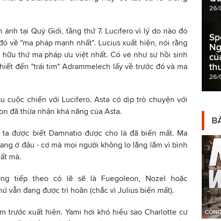
26/
ảnh tại Quỷ Giới, tầng thứ 7. Lucifero vì lý do nào đó
Sp
ó về "ma pháp mạnh nhất". Lucius xuất hiện, nói rằng
Ng
sở hữu thứ ma pháp ưu việt nhất. Có vẻ như sự hồi sinh
củ
th
thiết đến "trái tim" Adrammelech lấy về trước đó và ma
26/
 cuộc chiến với Lucifero. Asta có dịp trò chuyện với
n đã thừa nhận khả năng của Asta.
BÀ
, ta được biết Damnatio được cho là đã biến mất. Ma
ng ở đâu - cơ mà mọi người không lo lắng lắm vì bình
ất mà.
g tiếp theo có lẽ sẽ là Fuegoleon, Nozel hoặc
hứ vẫn đang được trì hoãn (chắc vì Julius biến mất).
m trước xuất hiện. Yami hơi khó hiểu sao Charlotte cư
CÔNG