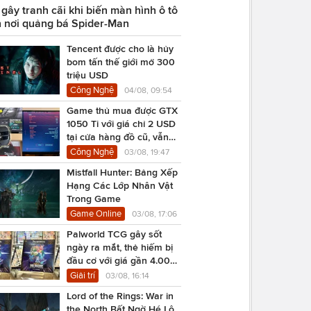
ây tranh cãi khi biến màn hình ô tô
 nơi quảng bá Spider-Man
Tencent được cho là hủy
bom tấn thế giới mở 300
triệu USD
Công Nghệ
04/08, 09:54
Game thủ mua được GTX
1050 Ti với giá chỉ 2 USD
tại cửa hàng đồ cũ, vẫn
chạy Cyberpunk 2077
Công Nghệ
03/08, 19:47
Mistfall Hunter: Bảng Xếp
Hạng Các Lớp Nhân Vật
Trong Game
Game Online
03/08, 17:06
Palworld TCG gây sốt
ngày ra mắt, thẻ hiếm bị
đầu cơ với giá gần 4.000
USD
Giải trí
03/08, 16:14
Lord of the Rings: War in
the North Bất Ngờ Hé Lộ