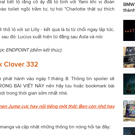
ral tiết lộ rằng cô ấy đã tỏ tình với Yami khi vị đoàn
BMW g
ào toilet ngồi trầm tư, tự hỏi "Charlotte thật sự thích
thành
thổ lộ với sơ Lilly - kết quả là bị từ chối ngay lập tức.
 sau đó: Lucius xuất hiện từ đằng sau Asta và nói:
ợc ENDPOINT (điểm kết thúc).
ck Clover 332
 phát hành vào ngày 1 tháng 8. Thông tin spoiler sẽ
ONG BÀI VIẾT NÀY nên hãy lưu hoặc bookmark bài
mới trong thời gian sớm nhất nhé.
n Jump cực hay nổi tiếng một thời: Bạn còn nhớ hay
manga và cập nhật những thông tin nóng hổi tại đây: