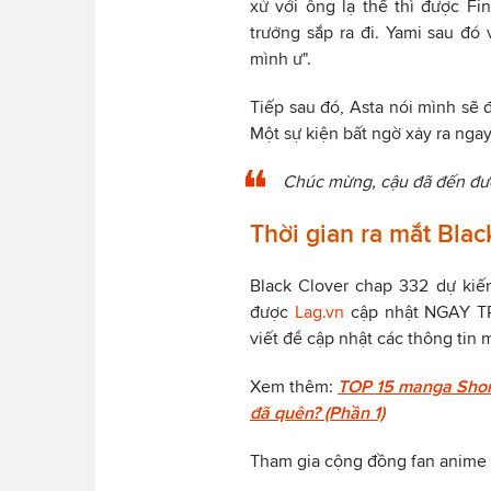
xử với ông lạ thế thì được Fin
trưởng sắp ra đi. Yami sau đó v
mình ư".
Tiếp sau đó, Asta nói mình sẽ đi 
Một sự kiện bất ngờ xảy ra ngay
Chúc mừng, cậu đã đến đư
Thời gian ra mắt Bla
Black Clover chap 332 dự kiến
được
Lag.vn
cập nhật NGAY TR
viết để cập nhật các thông tin 
Xem thêm:
TOP 15 manga Shone
đã quên? (Phần 1)
Tham gia cộng đồng fan anime 