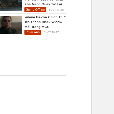
Khả Năng Quay Trở Lại
Game Offline
31/07, 17:30
Yelena Belova Chính Thức
Trở Thành Black Widow
Mới Trong MCU
Phim Ảnh
31/07, 16:47