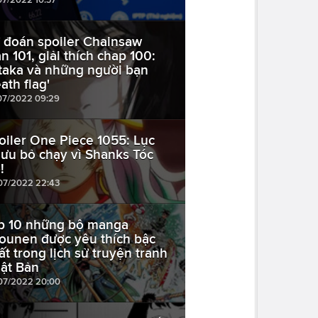
 đoán spoiler Chainsaw
n 101, giải thích chap 100:
taka và những người bạn
ath flag'
07/2022 09:29
oiler One Piece 1055: Lục
ưu bỏ chạy vì Shanks Tóc
!
07/2022 22:43
p 10 những bộ manga
ounen được yêu thích bậc
ất trong lịch sử truyện tranh
ật Bản
07/2022 20:00