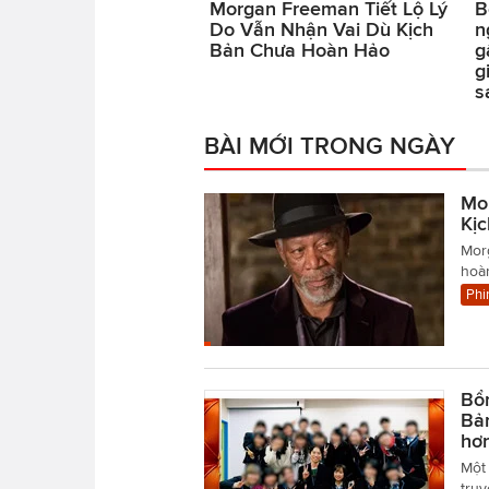
Morgan Freeman Tiết Lộ Lý
B
Do Vẫn Nhận Vai Dù Kịch
n
Bản Chưa Hoàn Hảo
g
g
s
BÀI MỚI TRONG NGÀY
Mo
Kị
Mor
hoàn
Phi
Bổn
Bản
hơn
Một 
truy