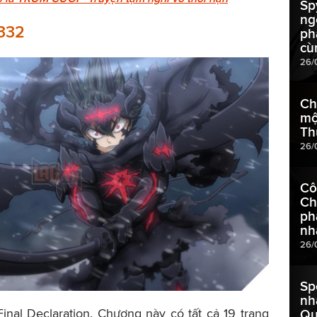
Sp
ng
 332
ph
cù
26/
Ch
mộ
Th
26/
Cô
Chế
ph
nh
26/
Sp
nh
inal Declaration. Chương này có tất cả 19 trang
Qu