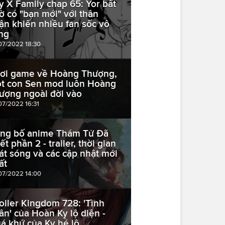
y X Family chap 65: Yor bất
ờ có "bạn mới" với thân
ận khiến nhiều fan sốc vô
ng
07/2022 18:30
ơi game về Hoàng Thượng,
t con Sen mod luôn Hoàng
ượng ngoài đời vào
07/2022 16:31
ng bố anime Thám Tử Đã
t phần 2 - trailer, thời gian
át sóng và các cập nhật mới
ất
07/2022 14:00
oiler Kingdom 728: 'Tình
ân' của Hoàn Kỵ lộ diện -
á khứ của Kỵ hé lộ