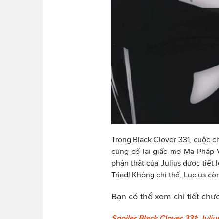
Trong Black Clover 331, cuộc ch
củng cố lại giấc mơ Ma Pháp 
phận thật của Julius được tiết l
Triad! Không chỉ thế, Lucius cò
Bạn có thể xem chi tiết chư
Spoiler Black Clover 331: Juli