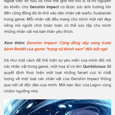
Ngoài việc sở hữu lối chơi thế giới mở thú vị ra thì nguyên
do khiến cho
Genshin Impact
có được sức ảnh hưởng lớn
đến cộng đồng đó là nhờ vào dàn nhân vật waifu, husbando
trong game. Mỗi nhân vật đểu mang cho mình một nét đẹp
riêng mà người chơi hoàn toàn có thể sưu tập cho mình
những nhân vật mà bản thân yêu thích.
Xem thêm:
Genshin Impact: Cộng đồng dậy sóng trước
kênh Reddit của game "trọng nữ khinh nam" đến bất ngờ
Và như một cách để thể hiện sự yêu mến của mình đối với
các nhân vật trong game, một họa sĩ có tên
Quirkilicious
đã
quyết định thực hiện một loạt những fanart cực kì chất
lượng về một loạt các nhân vật của Genshin Impact thông
qua nét vẽ độc đáo của mình. Mời bạn đọc của Lagvn cùng
chiêm ngưỡng nhé.