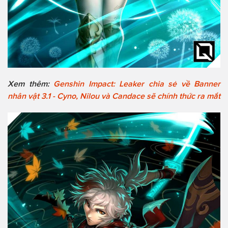
Xem thêm:
Genshin Impact: Leaker chia sẻ về Banner
nhân vật 3.1 - Cyno, Nilou và Candace sẽ chính thức ra mắt