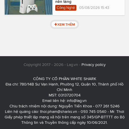
nền tảng
Công Nghệ
05/08/2026 15:43
XEM THÊM
Copyright 2017 - 2026 - Lag.vn -
Privacy policy
CÔNG TY CỔ PHẦN WHITE SHARK
Địa chỉ: 780/14B Sư Vạn Hạnh, Phường 12, Quận 10, Thành phố Hồ
Chí Minh
MST: 0313720704
Email liên hệ:
info@lag.vn
Chịu trách nhiệm nội dung: Nguyễn Tiến Khoa - 077 261 5246
Liên hệ quảng cáo:
thoi.pham@sharks.vn
- 093 745 0540 - Mr. Thơi
Giấy phép thiết lập mạng xã hội trên mạng số 345/GP-BTTTT do Bộ
Thông tin và Truyền thông cấp ngày 10/06/2021.