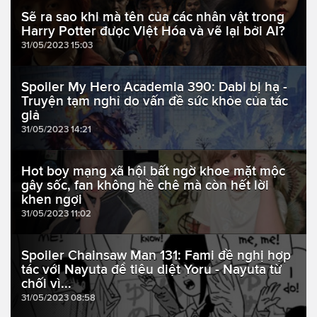
Sẽ ra sao khi mà tên của các nhân vật trong
Harry Potter được Việt Hóa và vẽ lại bởi AI?
31/05/2023 15:03
Spoiler My Hero Academia 390: Dabi bị hạ -
Truyện tạm nghỉ do vấn đề sức khỏe của tác
giả
31/05/2023 14:21
Hot boy mạng xã hội bất ngờ khoe mặt mộc
gây sốc, fan không hề chê mà còn hết lời
khen ngợi
31/05/2023 11:02
Spoiler Chainsaw Man 131: Fami đề nghị hợp
tác với Nayuta để tiêu diệt Yoru - Nayuta từ
chối vì...
31/05/2023 08:58