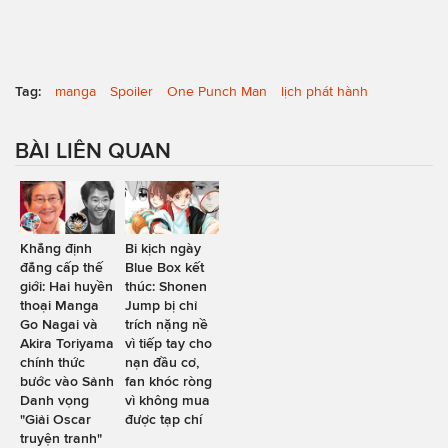
Tag:
manga
Spoiler
One Punch Man
lịch phát hành
BÀI LIÊN QUAN
Khẳng định
Bi kịch ngày
đẳng cấp thế
Blue Box kết
giới: Hai huyền
thúc: Shonen
thoại Manga
Jump bị chỉ
Go Nagai và
trích nặng nề
Akira Toriyama
vì tiếp tay cho
chính thức
nạn đầu cơ,
bước vào Sảnh
fan khóc ròng
Danh vọng
vì không mua
"Giải Oscar
được tạp chí
truyện tranh"