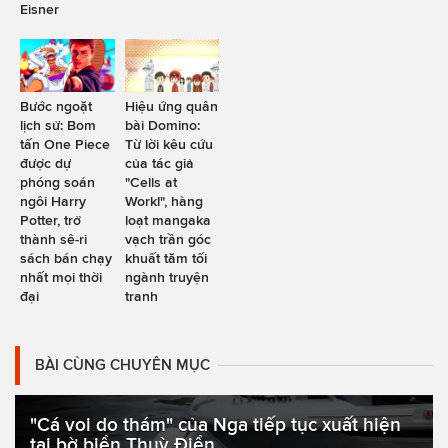
Eisner
Bước ngoặt
Hiệu ứng quân
lịch sử: Bom
bài Domino:
tấn One Piece
Từ lời kêu cứu
được dự
của tác giả
phóng soán
"Cells at
ngôi Harry
Work!", hàng
Potter, trở
loạt mangaka
thành sê-ri
vạch trần góc
sách bán chạy
khuất tăm tối
nhất mọi thời
ngành truyện
đại
tranh
BÀI CÙNG CHUYÊN MỤC
"Cá voi do thám" của Nga tiếp tục xuất hiện
tại bờ biển Thuỳ Điển