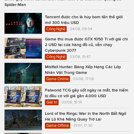
Spider-Man
Tencent được cho là hủy bom tấn thế giới
mở 300 triệu USD
Công Nghệ
04/08, 09:54
Game thủ mua được GTX 1050 Ti với giá chỉ
2 USD tại cửa hàng đồ cũ, vẫn chạy
Cyberpunk 2077
Công Nghệ
03/08, 19:47
Mistfall Hunter: Bảng Xếp Hạng Các Lớp
Nhân Vật Trong Game
Game Online
03/08, 17:06
Palworld TCG gây sốt ngày ra mắt, thẻ hiếm
bị đầu cơ với giá gần 4.000 USD
Giải trí
03/08, 16:14
Lord of the Rings: War in the North Bất Ngờ
Hé Lộ Khả Năng Quay Trở Lại
Game Offline
31/07, 17:30