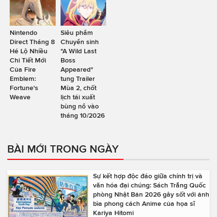
Nintendo
Siêu phẩm
Direct Tháng 8
Chuyển sinh
Hé Lộ Nhiều
"A Wild Last
Chi Tiết Mới
Boss
Của Fire
Appeared"
Emblem:
tung Trailer
Fortune's
Mùa 2, chốt
Weave
lịch tái xuất
bùng nổ vào
tháng 10/2026
BÀI MỚI TRONG NGÀY
Sự kết hợp độc đáo giữa chính trị và
văn hóa đại chúng: Sách Trắng Quốc
phòng Nhật Bản 2026 gây sốt với ảnh
bìa phong cách Anime của họa sĩ
Kariya Hitomi