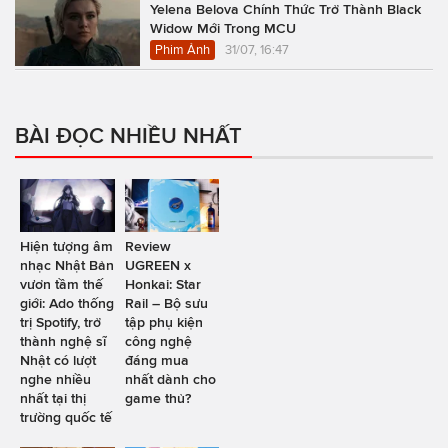
Yelena Belova Chính Thức Trở Thành Black
Widow Mới Trong MCU
Phim Ảnh
31/07, 16:47
BÀI ĐỌC NHIỀU NHẤT
Hiện tượng âm
Review
nhạc Nhật Bản
UGREEN x
vươn tầm thế
Honkai: Star
giới: Ado thống
Rail – Bộ sưu
trị Spotify, trở
tập phụ kiện
thành nghệ sĩ
công nghệ
Nhật có lượt
đáng mua
nghe nhiều
nhất dành cho
nhất tại thị
game thủ?
trường quốc tế