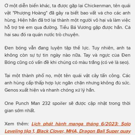
Ở một diễn biến khác, ta được gặp lại Chickenman, tên quái
vật "Phượng Hoàng" đã gây ra biết bao vất vả cho các anh
hùng. Hiện hắn đã trở lại thành một người vô hại và làm việc
hỗ trợ trẻ em qua đường. Tiểu Bá Vương gặp được hắn. Cả
hai sau đó ra quán nước trò chuyện.
Đen bóng vẫn đang luyện tập thể lực. Tuy nhiên, anh ta
không còn sự tự tin ngày nào nữa. Tay và ngực của Đen
Bóng cũng có vấn đề khi chúng có màu trắng (có vẻ là sẹo).
Tại một thành phố nọ, một tên quái vật cây tấn công. Các
anh hùng cấp thấp hợp lực ngăn chặn nhưng không đủ sức.
Genos xuất hiện và nhanh chóng xử lý hắn.
One Punch Man 232 spoiler sẽ được cập nhật trong thời
gian sớm nhất.
Xem thêm:
Lịch phát hành manga tháng 6/2023: Solo
Leveling tập 1, Black Clover, MHA, Dragon Ball Super quay